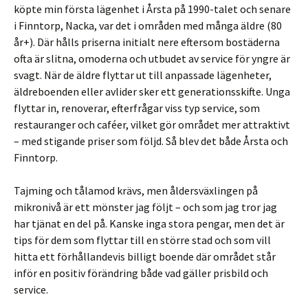
köpte min första lägenhet i Årsta på 1990-talet och senare
i Finntorp, Nacka, var det i områden med många äldre (80
år+). Där hålls priserna initialt nere eftersom bostäderna
ofta är slitna, omoderna och utbudet av service för yngre är
svagt. När de äldre flyttar ut till anpassade lägenheter,
äldreboenden eller avlider sker ett generationsskifte. Unga
flyttar in, renoverar, efterfrågar viss typ service, som
restauranger och caféer, vilket gör området mer attraktivt
– med stigande priser som följd. Så blev det både Årsta och
Finntorp.
Tajming och tålamod krävs, men åldersväxlingen på
mikronivå är ett mönster jag följt – och som jag tror jag
har tjänat en del på. Kanske inga stora pengar, men det är
tips för dem som flyttar till en större stad och som vill
hitta ett förhållandevis billigt boende där området står
inför en positiv förändring både vad gäller prisbild och
service.