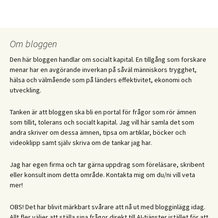
Om bloggen
Den här bloggen handlar om socialt kapital. En tillgång som forskare
menar har en avgörande inverkan på såväl människors trygghet,
hälsa och välmående som på länders effektivitet, ekonomi och
utveckling.
Tanken är att bloggen ska bli en portal för frågor som rör ämnen
som tillit, tolerans och socialt kapital. Jag vill här samla det som
andra skriver om dessa ämnen, tipsa om artiklar, böcker och
videoklipp samt själv skriva om de tankar jag har.
Jag har egen firma och tar gärna uppdrag som föreläsare, skribent
eller konsult inom detta område. Kontakta mig om du/ni vill veta
mer!
OBS! Det har blivit märkbart svårare att nå ut med blogginlägg idag.
Allt fler väljer att ställa sina frågor direkt till AI-tjänster istället för att