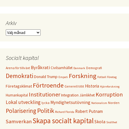
Arkiv
Arkiv
Socialt kapital
Byråkrati
Civilsamhället
Arena för tillväxt
Demografi
Danmark
Forskning
Demokrati
Donald Trump
Empati
Fotboll
Företag
Förtroende
Historia
Företagsklimat
Generell tillit
Hjärnforskning
Institutioner
Korruption
Humankapital
Integration
Jämlikhet
Lokal utveckling
Myndighetsutövning
lycka
Norden
Nationalism
Politik
Polarisering
Robert Putnam
Richard Florida
Skapa socialt kapital
Samverkan
Skola
Snällhet