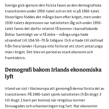
Sverige gick igenom den första fasen av den demografiska
transitionen under 1950-talet och en bit in på 1960-talet.
Visserligen föddes det många barn efter kriget, men under
1930-talets depression var nativiteten låg och under 1950-
talet fanns det därför relativt få kvinnor i barnafödande
åldrar. Samtidigt var vi få äldre – många unga hade
utvandrat till USA 50–70 år tidigare. Och vi hade till skillnad
från flera länder i Europa inte förlorat ett stort antal unga
män i kriget. Det blev en period av stark ekonomi och
framtidstro.
Demografi bakom Irlands ekonomiska
lyft
Irland var sist i Västeuropa att genomgå denna första del av
transitionen. På 1980-talet sjönk nativiteten (från drygt 3
till drygt 2 barn per kvinna) när religiösa normer
försvagades och urbaniseringen tog fart. När ekonomin