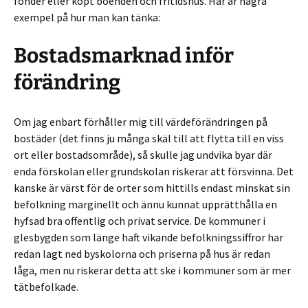
fonder eller köpt boenden och fritidshus. Här är några
exempel på hur man kan tänka:
Bostadsmarknad inför
förändring
Om jag enbart förhåller mig till värdeförändringen på
bostäder (det finns ju många skäl till att flytta till en viss
ort eller bostadsområde), så skulle jag undvika byar där
enda förskolan eller grundskolan riskerar att försvinna. Det
kanske är värst för de orter som hittills endast minskat sin
befolkning marginellt och ännu kunnat upprätthålla en
hyfsad bra offentlig och privat service. De kommuner i
glesbygden som länge haft vikande befolkningssiffror har
redan lagt ned byskolorna och priserna på hus är redan
låga, men nu riskerar detta att ske i kommuner som är mer
tätbefolkade.