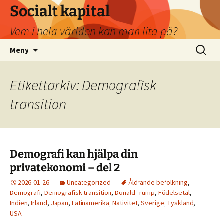
Socialt kapital
Vem i hela världen kan man lita på?
Hoppa
Sök
Meny
till
efter:
innehåll
Etikettarkiv: Demografisk
transition
Demografi kan hjälpa din
privatekonomi – del 2
2026-01-26
Uncategorized
Åldrande befolkning
,
Demografi
,
Demografisk transition
,
Donald Trump
,
Födelsetal
,
Indien
,
Irland
,
Japan
,
Latinamerika
,
Nativitet
,
Sverige
,
Tyskland
,
USA