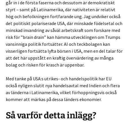
går in i de första faserna och dessutom är demokratiskt
styrt – samt på Latinamerika, där nativiteten är relativt
hög och befolkningen fortfarande ung. Jag undviker också
det politiskt polariserade USA, där minskade födelsetal och
minskad invandring av såväl arbetskraft som forskare med
risk för ”brain drain” kan hämma utvecklingen om Trumps
vansinniga politik fortsätter. AI och teckbolagen kan
visserligen fortsätta lyfta börsen i USA, men en del talar för
att det här uppstått en kraftig övervärdering av många
bolag och risken för krasch är uppenbar.
Med tanke på USA:s utrikes- och handelspolitik har EU
också nyligen slutit nya handelsavtal med Indien och flera
av länderna i Latinamerika, vilket förhoppningsvis också
kommer att märkas på dessa länders ekonomier.
Så varför detta inlägg?