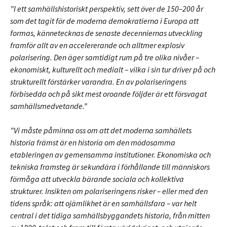
”I ett samhällshistoriskt perspektiv, sett över de 150–200 år
som det tagit för de moderna demokratierna i Europa att
formas, kännetecknas de senaste decenniernas utveckling
framför allt av en accelererande och alltmer explosiv
polarisering. Den äger samtidigt rum på tre olika nivåer –
ekonomiskt, kulturellt och medialt – vilka i sin tur driver på och
strukturellt förstärker varandra. En av polariseringens
förbisedda och på sikt mest oroande följder är ett försvagat
samhällsmedvetande.”
”Vi måste påminna oss om att det moderna samhällets
historia främst är en historia om den mödosamma
etableringen av gemensamma institutioner. Ekonomiska och
tekniska framsteg är sekundära i förhållande till människors
förmåga att utveckla bärande sociala och kollektiva
strukturer. Insikten om polariseringens risker – eller med den
tidens språk: att ojämlikhet är en samhällsfara – var helt
central i det tidiga samhällsbyggandets historia, från mitten