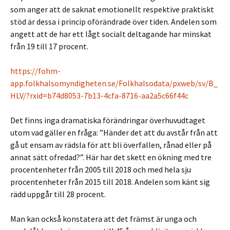
som anger att de saknat emotionellt respektive praktiskt
stöd är dessa i princip oförändrade över tiden. Andelen som
angett att de har ett lågt socialt deltagande har minskat
från 19 till 17 procent.
https://fohm-
app.folkhalsomyndigheten.se/Folkhalsodata/pxweb/sv/B_
HLV/?rxid=b74d8053-7b13-4cfa-8716-aa2a5c66f44c
Det finns inga dramatiska förändringar överhuvudtaget
utom vad gäller en fråga: ”Händer det att du avstår från att
gå ut ensam av rädsla för att bli överfallen, rånad eller på
annat sätt ofredad?”. Här har det skett en ökning med tre
procentenheter från 2005 till 2018 och med hela sju
procentenheter från 2015 till 2018. Andelen som känt sig
rädd uppgår till 28 procent.
Man kan också konstatera att det främst är unga och