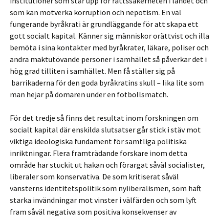
institutioner som står upp för rättssäkerheten i landet och
som kan motverka korruption och nepotism. En väl
fungerande byråkrati är grundläggande för att skapa ett
gott socialt kapital. Känner sig människor orättvist och illa
bemöta i sina kontakter med byråkrater, läkare, poliser och
andra maktutövande personer i samhället så påverkar det i
hög grad tilliten i samhället. Men få ställer sig på
barrikaderna för den goda byråkratins skull – lika lite som
man hejar på domaren under en fotbollsmatch.
För det tredje så finns det resultat inom forskningen om
socialt kapital där enskilda slutsatser går stick i stäv mot
viktiga ideologiska fundament för samtliga politiska
inriktningar. Flera framträdande forskare inom detta
område har stuckit ut hakan och förargat såväl socialister,
liberaler som konservativa. De som kritiserat såväl
vänsterns identitetspolitik som nyliberalismen, som haft
starka invändningar mot vinster i välfärden och som lyft
fram såväl negativa som positiva konsekvenser av