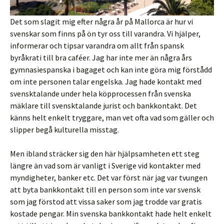
Det som slagit mig efter några år på Mallorca är hur vi
svenskar som finns på ön tyr oss till varandra. Vi hjälper,
informerar och tipsar varandra om allt från spansk
byråkrati till bra caféer. Jag har inte mer än några års
gymnasiespanska i bagaget och kan inte göra mig förstådd
om inte personen talar engelska. Jag hade kontakt med
svensktalande under hela köpprocessen från svenska
mäklare till svensktalande jurist och bankkontakt. Det
känns helt enkelt tryggare, man vet ofta vad som gäller och
slipper begå kulturella misstag.
Men ibland sträcker sig den här hjälpsamheten ett steg
längre än vad som är vanligt i Sverige vid kontakter med
myndigheter, banker etc. Det var först när jag var tvungen
att byta bankkontakt till en person som inte var svensk
som jag förstod att vissa saker som jag trodde var gratis
kostade pengar. Min svenska bankkontakt hade helt enkelt