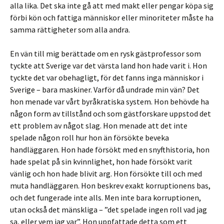
alla lika. Det ska inte gå att med makt eller pengar köpa sig
förbi kön och fattiga människor eller minoriteter måste ha
samma rättigheter som alla andra.
En vän till mig berättade om en rysk gästprofessor som
tyckte att Sverige var det värsta land hon hade varit i. Hon
tyckte det var obehagligt, för det fanns inga människor i
Sverige – bara maskiner. Varför då undrade min vän? Det
hon menade var vårt byråkratiska system. Hon behövde ha
någon form av tillstånd och som gästforskare uppstod det
ett problem av något slag. Hon menade att det inte
spelade någon roll hur hon än försökte beveka
handläggaren. Hon hade försökt med en snyfthistoria, hon
hade spelat på sin kvinnlighet, hon hade försökt varit
vänlig och hon hade blivit arg. Hon försökte till och med
muta handläggaren. Hon beskrev exakt korruptionens bas,
och det fungerade inte alls. Men inte bara korruptionen,
utan också det mänskliga – ”det spelade ingen roll vad jag
sa, eller vem jag var”. Hon uppfattade detta som ett