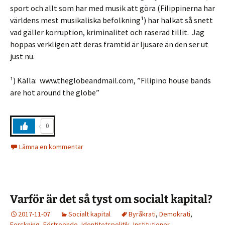
sport och allt som har med musik att göra (Filippinerna har
världens mest musikaliska befolkning¹) har halkat så snett
vad gäller korruption, kriminalitet och raserad tillit. Jag
hoppas verkligen att deras framtid är ljusare än den ser ut
just nu.
¹) Källa: www.theglobeandmail.com, ”Filipino house bands
are hot around the globe”
0
Lämna en kommentar
Varför är det så tyst om socialt kapital?
2017-11-07
Socialt kapital
Byråkrati
,
Demokrati
,
Forskning
,
Förtroende
,
Identitetspolitik
,
Institutioner
,