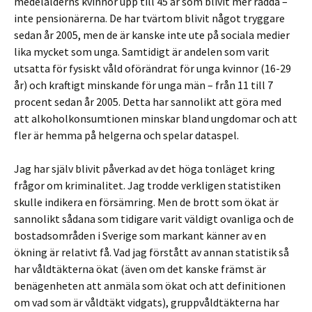
medelålderns kvinnor upp till 45 år som blivit mer rädda –
inte pensionärerna. De har tvärtom blivit något tryggare
sedan år 2005, men de är kanske inte ute på sociala medier
lika mycket som unga. Samtidigt är andelen som varit
utsatta för fysiskt våld oförändrat för unga kvinnor (16-29
år) och kraftigt minskande för unga män – från 11 till 7
procent sedan år 2005. Detta har sannolikt att göra med
att alkoholkonsumtionen minskar bland ungdomar och att
fler är hemma på helgerna och spelar dataspel.
Jag har själv blivit påverkad av det höga tonläget kring
frågor om kriminalitet. Jag trodde verkligen statistiken
skulle indikera en försämring. Men de brott som ökat är
sannolikt sådana som tidigare varit väldigt ovanliga och de
bostadsområden i Sverige som markant känner av en
ökning är relativt få. Vad jag förstått av annan statistik så
har våldtäkterna ökat (även om det kanske främst är
benägenheten att anmäla som ökat och att definitionen
om vad som är våldtäkt vidgats), gruppvåldtäkterna har