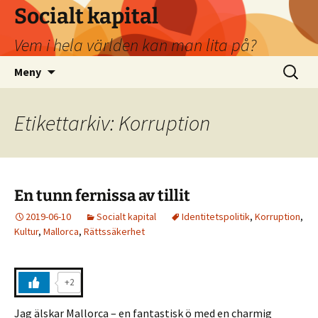
Socialt kapital
Vem i hela världen kan man lita på?
Hoppa
Sök
Meny
till
efter:
innehåll
Etikettarkiv: Korruption
En tunn fernissa av tillit
2019-06-10
Socialt kapital
Identitetspolitik
,
Korruption
,
Kultur
,
Mallorca
,
Rättssäkerhet
+2
Jag älskar Mallorca – en fantastisk ö med en charmig