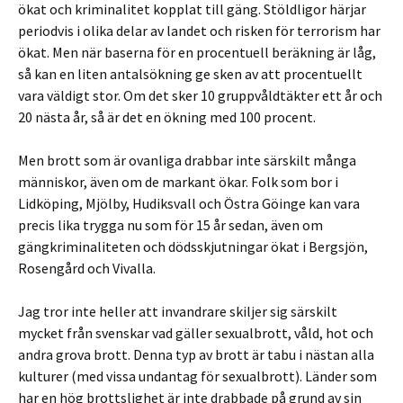
ökat och kriminalitet kopplat till gäng. Stöldligor härjar
periodvis i olika delar av landet och risken för terrorism har
ökat. Men när baserna för en procentuell beräkning är låg,
så kan en liten antalsökning ge sken av att procentuellt
vara väldigt stor. Om det sker 10 gruppvåldtäkter ett år och
20 nästa år, så är det en ökning med 100 procent.
Men brott som är ovanliga drabbar inte särskilt många
människor, även om de markant ökar. Folk som bor i
Lidköping, Mjölby, Hudiksvall och Östra Göinge kan vara
precis lika trygga nu som för 15 år sedan, även om
gängkriminaliteten och dödsskjutningar ökat i Bergsjön,
Rosengård och Vivalla.
Jag tror inte heller att invandrare skiljer sig särskilt
mycket från svenskar vad gäller sexualbrott, våld, hot och
andra grova brott. Denna typ av brott är tabu i nästan alla
kulturer (med vissa undantag för sexualbrott). Länder som
har en hög brottslighet är inte drabbade på grund av sin