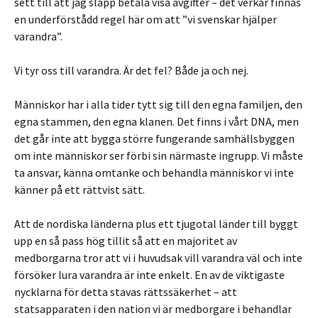
sett till att jag slapp betala visa avgifter – det verkar finnas
en underförstådd regel här om att ”vi svenskar hjälper
varandra”.
Vi tyr oss till varandra. Är det fel? Både ja och nej.
Människor har i alla tider tytt sig till den egna familjen, den
egna stammen, den egna klanen. Det finns i vårt DNA, men
det går inte att bygga större fungerande samhällsbyggen
om inte människor ser förbi sin närmaste ingrupp. Vi måste
ta ansvar, känna omtanke och behandla människor vi inte
känner på ett rättvist sätt.
Att de nordiska länderna plus ett tjugotal länder till byggt
upp en så pass hög tillit så att en majoritet av
medborgarna tror att vi i huvudsak vill varandra väl och inte
försöker lura varandra är inte enkelt. En av de viktigaste
nycklarna för detta stavas rättssäkerhet – att
statsapparaten i den nation vi är medborgare i behandlar