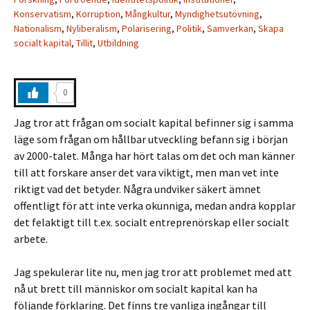
Konservatism
,
Korruption
,
Mångkultur
,
Myndighetsutövning
,
Nationalism
,
Nyliberalism
,
Polarisering
,
Politik
,
Samverkan
,
Skapa
socialt kapital
,
Tillit
,
Utbildning
0
Jag tror att frågan om socialt kapital befinner sig i samma
läge som frågan om hållbar utveckling befann sig i början
av 2000-talet. Många har hört talas om det och man känner
till att forskare anser det vara viktigt, men man vet inte
riktigt vad det betyder. Några undviker säkert ämnet
offentligt för att inte verka okunniga, medan andra kopplar
det felaktigt till t.ex. socialt entreprenörskap eller socialt
arbete.
Jag spekulerar lite nu, men jag tror att problemet med att
nå ut brett till människor om socialt kapital kan ha
följande förklaring. Det finns tre vanliga ingångar till