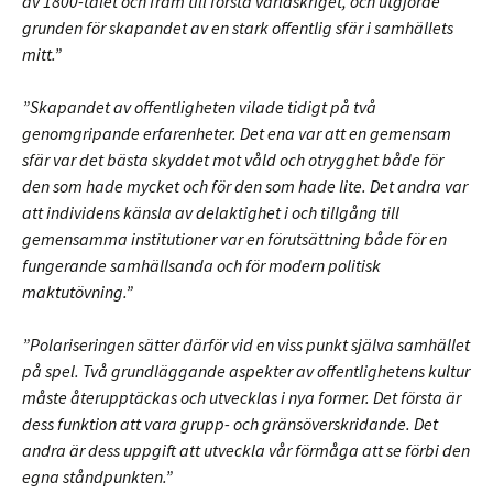
av 1800-talet och fram till första världskriget, och utgjorde
grunden för skapandet av en stark offentlig sfär i samhällets
mitt.”
”Skapandet av offentligheten vilade tidigt på två
genomgripande erfarenheter. Det ena var att en gemensam
sfär var det bästa skyddet mot våld och otrygghet både för
den som hade mycket och för den som hade lite. Det andra var
att individens känsla av delaktighet i och tillgång till
gemensamma institutioner var en förutsättning både för en
fungerande samhällsanda och för modern politisk
maktutövning.”
”Polariseringen sätter därför vid en viss punkt själva samhället
på spel. Två grundläggande aspekter av offentlighetens kultur
måste återupptäckas och utvecklas i nya former. Det första är
dess funktion att vara grupp- och gränsöverskridande. Det
andra är dess uppgift att utveckla vår förmåga att se förbi den
egna ståndpunkten.”