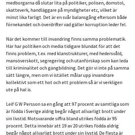
medborgarna då slutar lita på politiker, polisen, domstol,
skatteverk, handläggare på myndigheter etc, vilket är
minst lika farligt. Det är en svår balansgång eftersom både
förnekandet och överdrifter vad gäller korruption leder fel.
När det kommer till invandring finns samma problematik.
Här har politiken och media tidigare blundat för att det
finns problem, t.ex. med klanstrukturer, med hedersvåld,
mansöverskott, segregering och utanförskap som kan leda
till kriminalitet och gängbildning. Det gör vi inte på samma
sätt längre, men om vi istället målar upp invandrare
kollektivt som ett hot och ett problem så är vi verkligen
ute på hal is.
Leif G W Persson sa en gång att 97 procent av samtliga som
är födda i Sverige aldrig begår något allvarligt brott under
sin livstid. Motsvarande siffra bland utrikes födda är 95
procent. Detta innebär att 19 av 20 utrikes födda aldrig
begår något allvarligt brott under sin livstid. De flesta är