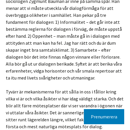
sociologen Zygmunt Bauman är inne på samma spår. Han
menar att vi måste utveckla vår dialogförmåga för att
överbrygga olikheter i samhället. Han pekar på tre
fundament för dialogen: 1) Informalitet – det går inte att
bestämma reglerna för dialogen i förväg, de måste uppstå
efter hand. 2) Öppenhet – man måste gå in i dialogen med
attityden att man kan ha fel. Jag har rätt och du är dum
skapar inget bra samtalsklimat. 3) Samarbete – efter
dialogen bör det inte finnas någon vinnare eller förlorare.
Alla bör gå ut ur dialogen berikade. Syftet är att berika våra
erfarenheter, vidga horisonter och vår smala repertoar att
ta itu med livets svårigheter och utmaningar.
Tyvärr är mekanismerna för att sålla in oss i fållor kring
vilka vi är och vilka åsikter vi har idag väldigt starka. Och det
blir allt färre mötesplatser där vi ser varandra i ögonen när
vi uttalar våra åsikter. Det är sannerligen inte så ofta vi
Prenumerera
sitter runt lägerelden längre, vilket faktiskt är människans
första och mest naturliga mötesplats för dialog.