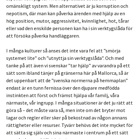
omänskligt system. Men alternativet är ju korruption och
nepotism, där man kan påverka ärenden med hjälp av en
hög position, mutor, aggressivitet, kvinnlighet, hot, tårar
eller vad den enskilde personen kan ha i sin verktygslåda för
att försöka påverka handläggaren.
I många kulturer så anses det inte vara fel att ”smörja
systemet lite” och ”utnyttja sin verktygslåda”. Och med
tanke på att även vi svenskar ”tar hjälp” av varandra på ett
sätt som ibland tänjer på gränserna här på Mallorca, så är
det uppenbart att de ”svenska normerna på hemmaplan”
endast är en tunn fernissa över den djupare medfödda
instinkten att först och främst hjälpa vår familj, våra
närmaste, vår ingrupp. I många situationer är det ju rätt att
göra så – det måste vara så, men inte om det bryter mot
lagar och regler eller sker på bekostnad av någon annans
rättigheter eller resurser. Tyvärr behövs det inte mycket för
att sätta sig själv och sina närmaste i centrum på ett sätt