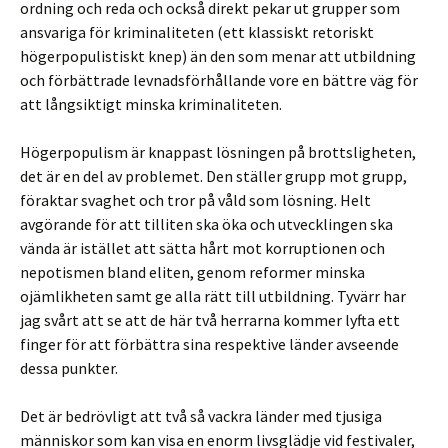
ordning och reda och också direkt pekar ut grupper som
ansvariga för kriminaliteten (ett klassiskt retoriskt
högerpopulistiskt knep) än den som menar att utbildning
och förbättrade levnadsförhållande vore en bättre väg för
att långsiktigt minska kriminaliteten.
Högerpopulism är knappast lösningen på brottsligheten,
det är en del av problemet. Den ställer grupp mot grupp,
föraktar svaghet och tror på våld som lösning. Helt
avgörande för att tilliten ska öka och utvecklingen ska
vända är istället att sätta hårt mot korruptionen och
nepotismen bland eliten, genom reformer minska
ojämlikheten samt ge alla rätt till utbildning. Tyvärr har
jag svårt att se att de här två herrarna kommer lyfta ett
finger för att förbättra sina respektive länder avseende
dessa punkter.
Det är bedrövligt att två så vackra länder med tjusiga
människor som kan visa en enorm livsglädje vid festivaler,