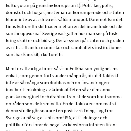
kultur, utan på grund av korruption 1). Politiker, polis,
domstol och höga tjänstemän är korrumperade och staten
klarar inte av att driva ett våldsmonopol. Däremot kan det
finns kulturella skillnader mellan en del invandrade och de
som är uppvuxna i Sverige vad gäller hur man ser på fusk
kring skatter och bidrag. Det är synen på staten och graden
av tillit till andra människor och samhällets institutioner
som här kan skilja kulturellt.
Men för allvarliga brott så visar Folkhälsomyndighetens
enkät, som genomförts under många år, att det faktiskt
inte är så många som drabbas och om invandringen
inneburit en ökning av kriminaliteten så är den ännu
ganska marginell och drabbar främst de som bor i samma
områden som de kriminella. En del faktorer som mäts i
denna studie går snarare i en positiv riktning. Jag tror
Sverige är på väg att bli som USA, att tidningar och
politiker förstorar de negativa känslorna inför en liten