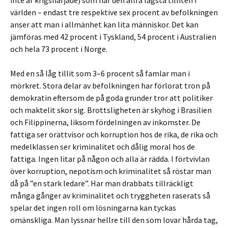
inte är krigshärjade) som har den allra lägsta tilliten i
världen – endast tre respektive sex procent av befolkningen
anser att man i allmänhet kan lita människor. Det kan
jämföras med 42 procent i Tyskland, 54 procent i Australien
och hela 73 procent i Norge.
Med en så låg tillit som 3–6 procent så famlar man i
mörkret. Stora delar av befolkningen har förlorat tron på
demokratin eftersom de på goda grunder tror att politiker
och maktelit skor sig. Brottsligheten är skyhög i Brasilien
och Filippinerna, liksom fördelningen av inkomster. De
fattiga ser orättvisor och korruption hos de rika, de rika och
medelklassen ser kriminalitet och dålig moral hos de
fattiga. Ingen litar på någon och alla är rädda. I förtvivlan
över korruption, nepotism och kriminalitet så röstar man
då på ”en stark ledare”. Har man drabbats tillräckligt
många gånger av kriminalitet och tryggheten raserats så
spelar det ingen roll om lösningarna kan tyckas
omänskliga. Man lyssnar hellre till den som lovar hårda tag,