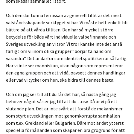
som skadar samhället i stort.
Och den där tunna fernissan av generell tillit är det mest
välståndsskapande verktyget vi har. Vi måste helt enkelt bli
bättre på att vårda tilliten. Den har så mycket större
betydelse för både vårt individuella välbefinnande och
Sveriges utveckling än vi tror. Vi tror kanske inte det är så
farligt om vi inom olika grupper ”börjar ta hand om
varandra”. Det är därför som identitetspolitiken är så farlig.
När vi inte ser människan, utan någon som representerar
den egna gruppen och att vi då, oavsett dennes handlingar
eller vad vi tycker om hen, ska bidra till dennes bästa.
Och om jag ser till att du får det här, så nästa gång jag
behöver något så ser jag till att du…osv. Då är vi på ett
slutande plan. Det är inte svårt att förstå de mekanismer
som styrt utvecklingen mot genomkorrupta samhällen
som t.ex. Grekland eller Bulgarien. Däremot är det ytterst
speciella förhållanden som skapar en bra grogrund för att