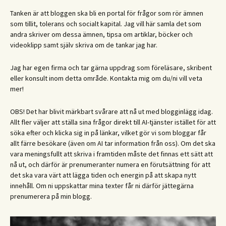
Tanken är att bloggen ska bli en portal för frågor som rör ämnen
som tillit, tolerans och socialt kapital. Jag vill här samla det som
andra skriver om dessa ämnen, tipsa om artiklar, böcker och
videoklipp samt själv skriva om de tankar jag har.
Jag har egen firma och tar gärna uppdrag som föreläsare, skribent
eller konsult inom detta område. Kontakta mig om du/ni vill veta
mer!
OBS! Det har blivit märkbart svårare att nå ut med blogginlägg idag.
Allt fler väljer att ställa sina frågor direkt till AI-tjänster istället för att
söka efter och klicka sig in på länkar, vilket gör vi som bloggar får
allt färre besökare (även om AI tar information från oss). Om det ska
vara meningsfullt att skriva i framtiden måste det finnas ett sätt att
nå ut, och därför är prenumeranter numera en förutsättning för att
det ska vara värt att lägga tiden och energin på att skapa nytt
innehåll. Om ni uppskattar mina texter får ni därför jättegärna
prenumerera på min blogg.