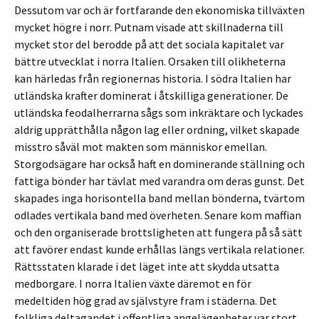
Dessutom var och är fortfarande den ekonomiska tillväxten
mycket högre i norr. Putnam visade att skillnaderna till
mycket stor del berodde på att det sociala kapitalet var
bättre utvecklat i norra Italien. Orsaken till olikheterna
kan härledas från regionernas historia. I södra Italien har
utländska krafter dominerat i åtskilliga generationer. De
utländska feodalherrarna sågs som inkräktare och lyckades
aldrig upprätthålla någon lag eller ordning, vilket skapade
misstro såväl mot makten som människor emellan.
Storgodsägare har också haft en dominerande ställning och
fattiga bönder har tävlat med varandra om deras gunst. Det
skapades inga horisontella band mellan bönderna, tvärtom
odlades vertikala band med överheten. Senare kom maffian
och den organiserade brottsligheten att fungera på så sätt
att favörer endast kunde erhållas längs vertikala relationer.
Rättsstaten klarade i det läget inte att skydda utsatta
medborgare. I norra Italien växte däremot en för
medeltiden hög grad av självstyre fram i städerna. Det
folkliga deltagandet i offentliga angelägenheter var stort.