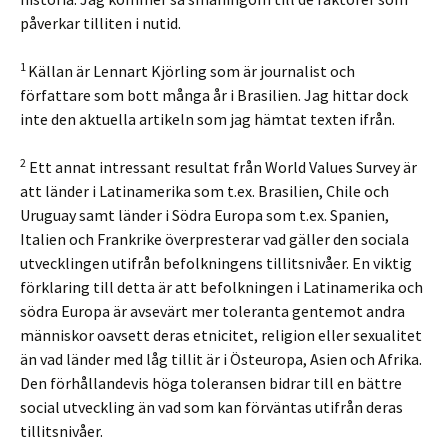
påverkar tilliten i nutid.
1
Källan är Lennart Kjörling som är journalist och
författare som bott många år i Brasilien. Jag hittar dock
inte den aktuella artikeln som jag hämtat texten ifrån.
2
Ett annat intressant resultat från World Values Survey är
att länder i Latinamerika som t.ex. Brasilien, Chile och
Uruguay samt länder i Södra Europa som t.ex. Spanien,
Italien och Frankrike överpresterar vad gäller den sociala
utvecklingen utifrån befolkningens tillitsnivåer. En viktig
förklaring till detta är att befolkningen i Latinamerika och
södra Europa är avsevärt mer toleranta gentemot andra
människor oavsett deras etnicitet, religion eller sexualitet
än vad länder med låg tillit är i Östeuropa, Asien och Afrika.
Den förhållandevis höga toleransen bidrar till en bättre
social utveckling än vad som kan förväntas utifrån deras
tillitsnivåer.