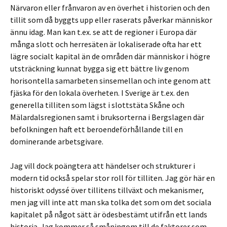
Närvaron eller frånvaron av en överhet i historien och den
tillit som då byggts upp eller raserats påverkar människor
ännu idag. Man kan t.ex. se att de regioner i Europa där
många slott och herresäten är lokaliserade ofta har ett
lägre socialt kapital än de områden där människor i högre
utsträckning kunnat bygga sig ett bättre liv genom
horisontella samarbeten sinsemellan och inte genom att
fjäska för den lokala överheten. I Sverige är t.ex. den
generella tilliten som lägst i slottstäta Skåne och
Mälardalsregionen samt i bruksorterna i Bergslagen där
befolkningen haft ett beroendeförhållande till en
dominerande arbetsgivare.
Jag vill dock poängtera att händelser och strukturer i
modern tid också spelar stor roll för tilliten. Jag gör här en
historiskt odyssé över tillitens tillväxt och mekanismer,
men jag vill inte att man ska tolka det som om det sociala
kapitalet på något sätt är ödesbestämt utifrån ett lands
historia. Jag kommer så småningom till de faktorer som