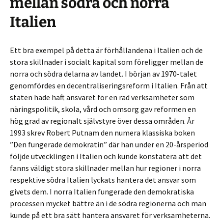
mellan södra och norra
Italien
Ett bra exempel på detta är förhållandena i Italien och de
stora skillnader i socialt kapital som föreligger mellan de
norra och södra delarna av landet. I början av 1970-talet
genomfördes en decentraliseringsreform i Italien. Från att
staten hade haft ansvaret för en rad verksamheter som
näringspolitik, skola, vård och omsorg gav reformen en
hög grad av regionalt självstyre över dessa områden. År
1993 skrev Robert Putnam den numera klassiska boken
”Den fungerade demokratin” där han under en 20-årsperiod
följde utvecklingen i Italien och kunde konstatera att det
fanns väldigt stora skillnader mellan hur regioner i norra
respektive södra Italien lyckats hantera det ansvar som
givets dem. I norra Italien fungerade den demokratiska
processen mycket bättre än i de södra regionerna och man
kunde på ett bra sätt hantera ansvaret för verksamheterna.