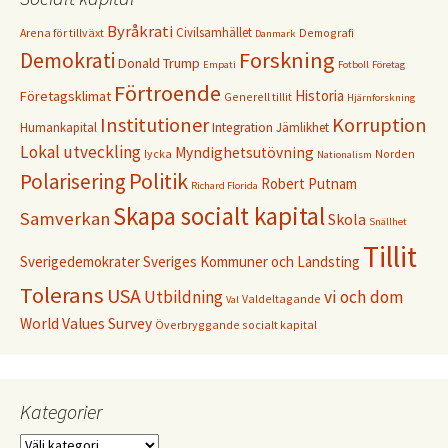
Byråkrati
Civilsamhället
Arena för tillväxt
Demografi
Danmark
Forskning
Demokrati
Donald Trump
Empati
Fotboll
Företag
Förtroende
Historia
Företagsklimat
Generell tillit
Hjärnforskning
Institutioner
Korruption
Humankapital
Integration
Jämlikhet
Lokal utveckling
Myndighetsutövning
lycka
Norden
Nationalism
Politik
Polarisering
Robert Putnam
Richard Florida
Skapa socialt kapital
Samverkan
Skola
Snällhet
Tillit
Sverigedemokrater
Sveriges Kommuner och Landsting
Tolerans
USA
Utbildning
vi och dom
Valdeltagande
Val
World Values Survey
Överbryggande socialt kapital
Kategorier
Kategorier