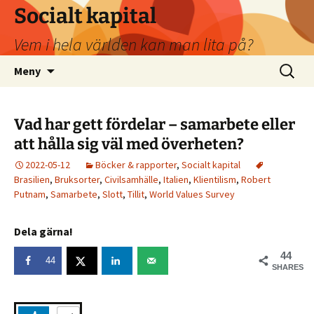
Socialt kapital
Vem i hela världen kan man lita på?
Hoppa
Sök
Meny
till
efter:
innehåll
Vad har gett fördelar – samarbete eller
att hålla sig väl med överheten?
2022-05-12
Böcker & rapporter
,
Socialt kapital
Brasilien
,
Bruksorter
,
Civilsamhälle
,
Italien
,
Klientilism
,
Robert
Putnam
,
Samarbete
,
Slott
,
Tillit
,
World Values Survey
Dela gärna!
44
44
SHARES