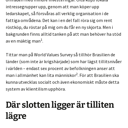
intressegrupper upp, genom att man köper upp
ledarskapet, så försvåras all verklig organisation i de
fattiga områdena. Det kan i en del fall röra sig om rent
röstköp, du röstar på mig om du får en ny skjorta. Men i
bakgrunden finns alltid tanken på att man behöver ha stöd
1
av en mäktig man
.
Tittar man på World Values Survey så tillhör Brasilien de
länder (som inte är krigshärjade) som har lägst tillitsnivåer
i världen – endast sex procent av befolkningen anser att
2
man i allmänhet kan lita människor
. För att Brasilien ska
kunna utvecklas socialt och även ekonomiskt måste detta
system av klientilism upphöra.
Där slotten ligger är tilliten
lägre