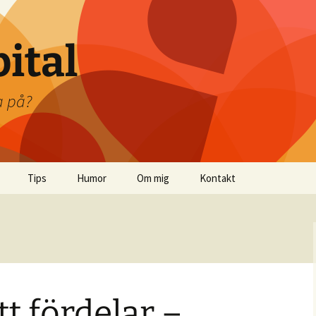
pital
a på?
Tips
Humor
Om mig
Kontakt
Mina böcker
Boktips
Tips på artiklar
tt fördelar –