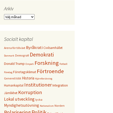
Arkiv
Arkiv
Socialt kapital
Byråkrati
Civilsamhället
Arena för tillväxt
Demokrati
Demografi
Danmark
Forskning
Donald Trump
Empati
Fotboll
Förtroende
Företagsklimat
Företag
Historia
Generell tillit
Hjärnforskning
Institutioner
Humankapital
Integration
Korruption
Jämlikhet
Lokal utveckling
lycka
Myndighetsutövning
Norden
Nationalism
Politik
Polarisering