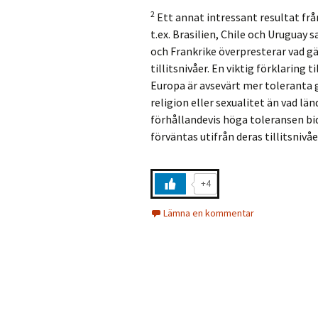
2
Ett annat intressant resultat frå
t.ex. Brasilien, Chile och Uruguay 
och Frankrike överpresterar vad gä
tillitsnivåer. En viktig förklaring 
Europa är avsevärt mer toleranta 
religion eller sexualitet än vad län
förhållandevis höga toleransen bid
förväntas utifrån deras tillitsnivåe
+4
Lämna en kommentar