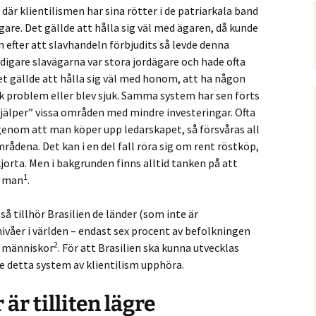
där klientilismen har sina rötter i de patriarkala band
are. Det gällde att hålla sig väl med ägaren, då kunde
 efter att slavhandeln förbjudits så levde denna
idigare slavägarna var stora jordägare och hade ofta
et gällde att hålla sig väl med honom, att ha någon
 problem eller blev sjuk. Samma system har sen förts
”hjälper” vissa områden med mindre investeringar. Ofta
genom att man köper upp ledarskapet, så försvåras all
mrådena. Det kan i en del fall röra sig om rent röstköp,
jorta. Men i bakgrunden finns alltid tanken på att
1
g man
.
å tillhör Brasilien de länder (som inte är
nivåer i världen – endast sex procent av befolkningen
2
a människor
. För att Brasilien ska kunna utvecklas
 detta system av klientilism upphöra.
 är tilliten lägre