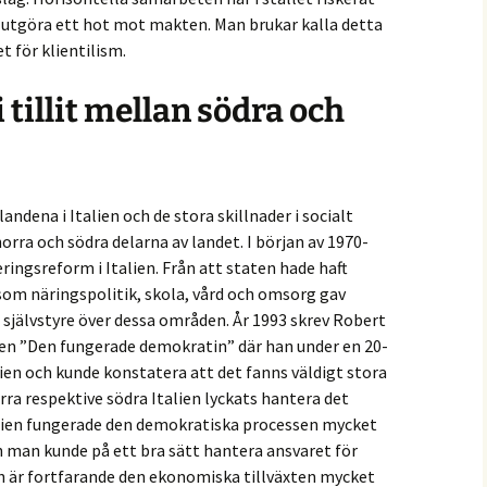
t utgöra ett hot mot makten. Man brukar kalla detta
t för klientilism.
i tillit mellan södra och
andena i Italien och de stora skillnader i socialt
orra och södra delarna av landet. I början av 1970-
ingsreform i Italien. Från att staten hade haft
som näringspolitik, skola, vård och omsorg gav
 självstyre över dessa områden. År 1993 skrev Robert
n ”Den fungerade demokratin” där han under en 20-
lien och kunde konstatera att det fanns väldigt stora
rra respektive södra Italien lyckats hantera det
alien fungerade den demokratiska processen mycket
h man kunde på ett bra sätt hantera ansvaret för
 är fortfarande den ekonomiska tillväxten mycket