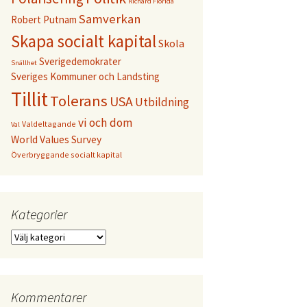
Richard Florida
Samverkan
Robert Putnam
Skapa socialt kapital
Skola
Sverigedemokrater
Snällhet
Sveriges Kommuner och Landsting
Tillit
Tolerans
USA
Utbildning
vi och dom
Valdeltagande
Val
World Values Survey
Överbryggande socialt kapital
Kategorier
Kategorier
Kommentarer