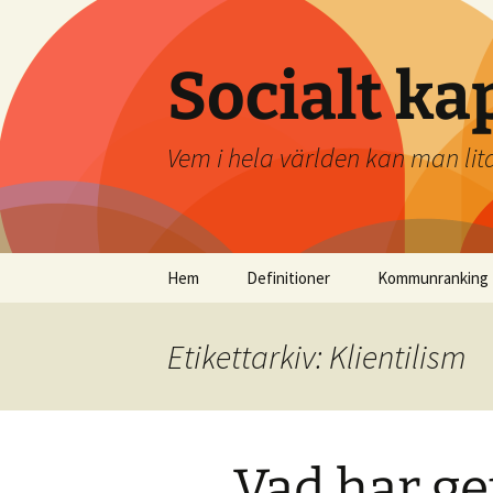
Socialt ka
Vem i hela världen kan man lit
Hoppa
Hem
Definitioner
Kommunranking
till
innehåll
Etikettarkiv: Klientilism
Vad har ge