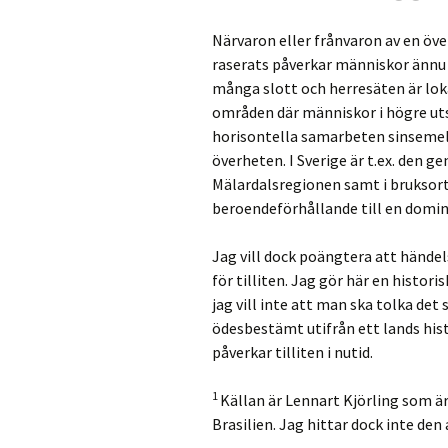
Närvaron eller frånvaron av en över
raserats påverkar människor ännu i
många slott och herresäten är lokal
områden där människor i högre uts
horisontella samarbeten sinsemell
överheten. I Sverige är t.ex. den g
Mälardalsregionen samt i bruksort
beroendeförhållande till en domin
Jag vill dock poängtera att händels
för tilliten. Jag gör här en histor
jag vill inte att man ska tolka det
ödesbestämt utifrån ett lands his
påverkar tilliten i nutid.
1
Källan är Lennart Kjörling som är
Brasilien. Jag hittar dock inte den