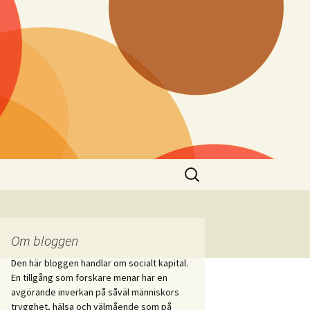
Sök
efter:
Om bloggen
Den här bloggen handlar om socialt kapital.
En tillgång som forskare menar har en
avgörande inverkan på såväl människors
trygghet, hälsa och välmående som på