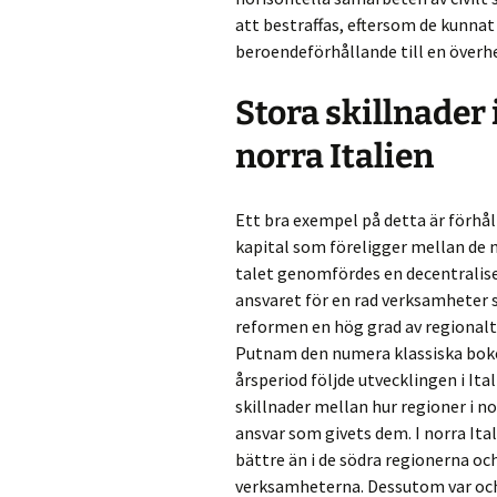
att bestraffas, eftersom de kunna
beroendeförhållande till en överhe
Stora skillnader 
norra Italien
Ett bra exempel på detta är förhåll
kapital som föreligger mellan de n
talet genomfördes en decentraliser
ansvaret för en rad verksamheter 
reformen en hög grad av regionalt
Putnam den numera klassiska boke
årsperiod följde utvecklingen i Ita
skillnader mellan hur regioner i no
ansvar som givets dem. I norra It
bättre än i de södra regionerna oc
verksamheterna. Dessutom var och