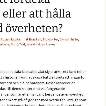
eller att hålla
d överheten?
,
Socialt kapital
Brasilien
,
Bruksorter
,
Civilsamhälle
,
arbete
,
Slott
,
Tillit
,
World Values Survey
t det sociala kapitalet växt sig starkt i ett land (eller
gt i historien kunnat skapa bättre förutsättningar för
arbeta och hjälpa varandra. Dessa länder eller
cklas till demokratier med väl fungerande
 länder som är eller har varit beroende av en överhet
ts genom att stå på god fot med överheten, inte genom
slag. Horisontella samarbeten har i stället riskerat