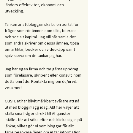
länders effektivitet, ekonomi och
utveckling.
Tanken är att bloggen ska bli en portal för
frågor som rör ämnen som tillit, tolerans
och socialt kapital. Jag vill här samla det
som andra skriver om dessa ämnen, tipsa
om artiklar, böcker och videoklipp samt
själv skriva om de tankar jag har.
Jag har egen firma och tar gärna uppdrag
som föreläsare, skribent eller konsult inom
detta område. Kontakta mig om du/ni vill
veta mer!
OBS! Det har blivit märkbart svårare att nå
ut med blogginlägg idag. Allt fler väljer att
ställa sina frågor direkt till AI-tjänster
istället för att söka efter och klicka sig in på
länkar, vilket gör vi som bloggar får allt
färre besökare (även om AI tar information