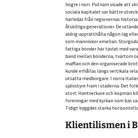
högre i norr. Putnam visade att ski
sociala kapitalet var bättre utveck
härledas från regionernas historia.
åtskilliga generationer. De utlän
aldrig upprätthålla någon lag ell
som människor emellan. Storgodsä
fattiga bönder har tävlat med var
band mellan bönderna, tvärtom od
maffian och den organiserade brott
kunde erhållas längs vertikala rela
utsatta medborgare. I norra Itali
självstyre fram i städerna. Det fol
stort. Hantverkare och köpmän bil
föreningar med kyrkan som bas sam
Tidigt byggdes starka horisontell
Klientilismen i B