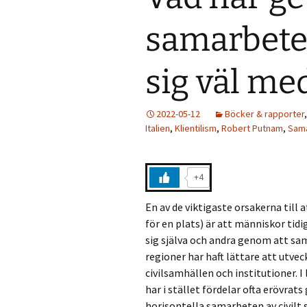
samarbete 
sig väl me
2022-05-12
Böcker & rapporter
Italien
,
Klientilism
,
Robert Putnam
,
Sam
+4
En av de viktigaste orsakerna till at
för en plats) är att människor tidi
sig själva och andra genom att sam
regioner har haft lättare att utve
civilsamhällen och institutioner. I
har i stället fördelar ofta erövra
horisontella samarbeten av civilt 