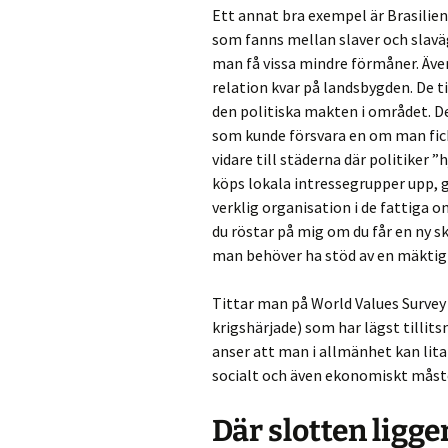
Ett annat bra exempel är Brasilien 
som fanns mellan slaver och slaväg
man få vissa mindre förmåner. Även
relation kvar på landsbygden. De t
den politiska makten i området. D
som kunde försvara en om man fick
vidare till städerna där politiker 
köps lokala intressegrupper upp, 
verklig organisation i de fattiga o
du röstar på mig om du får en ny sk
man behöver ha stöd av en mäkti
Tittar man på World Values Survey s
krigshärjade) som har lägst tillits
anser att man i allmänhet kan lit
socialt och även ekonomiskt måste
Där slotten ligger