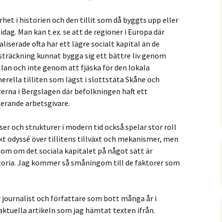
het i historien och den tillit som då byggts upp eller
dag. Man kan t.ex. se att de regioner i Europa där
iserade ofta har ett lägre socialt kapital än de
träckning kunnat bygga sig ett bättre liv genom
an och inte genom att fjäska för den lokala
enerella tilliten som lägst i slottstäta Skåne och
erna i Bergslagen där befolkningen haft ett
erande arbetsgivare.
er och strukturer i modern tid också spelar stor roll
iskt odyssé över tillitens tillväxt och mekanismer, men
 som om det sociala kapitalet på något sätt är
toria. Jag kommer så småningom till de faktorer som
 journalist och författare som bott många år i
 aktuella artikeln som jag hämtat texten ifrån.