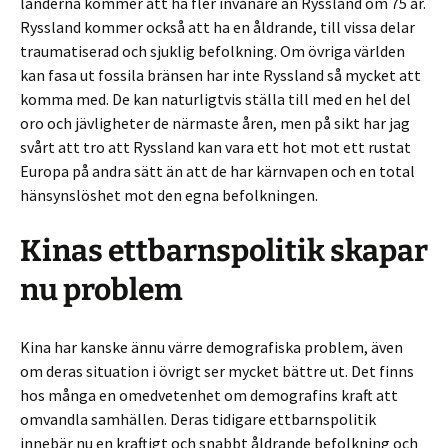
länderna kommer att ha fler invånare än Ryssland om 75 år.
Ryssland kommer också att ha en åldrande, till vissa delar
traumatiserad och sjuklig befolkning. Om övriga världen
kan fasa ut fossila bränsen har inte Ryssland så mycket att
komma med. De kan naturligtvis ställa till med en hel del
oro och jävligheter de närmaste åren, men på sikt har jag
svårt att tro att Ryssland kan vara ett hot mot ett rustat
Europa på andra sätt än att de har kärnvapen och en total
hänsynslöshet mot den egna befolkningen.
Kinas ettbarnspolitik skapar
nu problem
Kina har kanske ännu värre demografiska problem, även
om deras situation i övrigt ser mycket bättre ut. Det finns
hos många en omedvetenhet om demografins kraft att
omvandla samhällen. Deras tidigare ettbarnspolitik
innebär nu en kraftigt och snabbt åldrande befolkning och