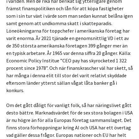
i världen. Men de rika har berikat sig ytterligare genom
främst finanspolitiken och lån för att köpa fastigheter
som i sin tur växt i värde som man sedan kunnat belåna igen
samt genom att undkomma skatt i skatteparadis.
Löneökningarna för toppchefer i amerikanska företag har
varit enorma. År 2021 tjänade en genomsnittlig VD i ett av
de 350 största amerikanska företagen 399 gånger mer än
en typisk arbetare. År 1965 var denna siffra 20 gånger. Källa:
Economic Policy Institue ”CEO pay has skyrocketed 1 322
procent since 1978”. Och när finanskrascher väl har skett, så
har många i denna elit till stor del varit relativt skyddade
eftersom länder ytterst sällan vågat låta banker gå i
konkurs.
Om det gått dåligt för vanligt folk, så har näringslivet gått
desto bättre. Marknadsvärdet för de sex stora bolagen i USA
är nu högre än för alla Europas företag sammanslaget. Det
finns stora förhoppningar kring AI och USA har ett övertag
vad gäller dessa frågor. Europas nationer och EU har helt