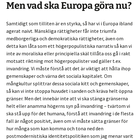
Men vad ska Europa göra nu?
Samtidigt som tilliten är en styrka, så har vi i Europa ibland
agerat naivt. Mänskliga rättigheter får inte triumfa
medborgerliga och demokratiska rättigheter, även om
detta kan låta som ett högerpopulistiska narrativ så kan vi
inte av moraliska eller principiella skäl tillåta oss gå i rakt
motsatt riktning mot högerpopulister vad gäller t.ex.
invandring. Vi måste förstå att det är viktigt att hålla ihop
gemenskaper och värna det sociala kapitalet. Om
mångkultur splittrar dessa sociala kitt och gemenskaper,
så kan vi inte stoppa huvudet i sanden och kräva helt öppna
gränser. Men det innebär inte att vi ska stänga gränserna
helt eller anamma högerns syn på invandring – tvärtom vi
ska stå upp för det humana, förstå att invandring i de flesta
fall är något positivt, även om vi måste sätta gränser för
hur många som kan komma och tona ned den
postmodernistiska identitetspolitiken som jag menar varit