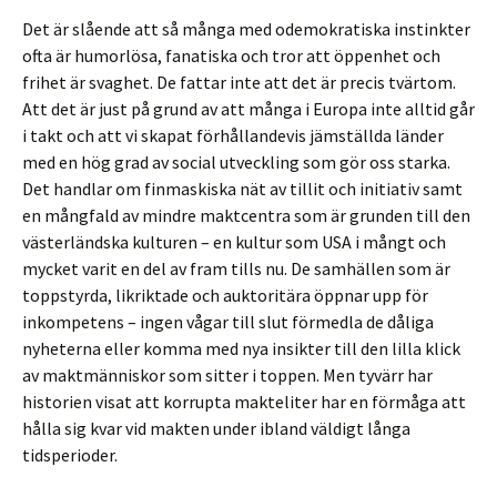
Det är slående att så många med odemokratiska instinkter
ofta är humorlösa, fanatiska och tror att öppenhet och
frihet är svaghet. De fattar inte att det är precis tvärtom.
Att det är just på grund av att många i Europa inte alltid går
i takt och att vi skapat förhållandevis jämställda länder
med en hög grad av social utveckling som gör oss starka.
Det handlar om finmaskiska nät av tillit och initiativ samt
en mångfald av mindre maktcentra som är grunden till den
västerländska kulturen – en kultur som USA i mångt och
mycket varit en del av fram tills nu. De samhällen som är
toppstyrda, likriktade och auktoritära öppnar upp för
inkompetens – ingen vågar till slut förmedla de dåliga
nyheterna eller komma med nya insikter till den lilla klick
av maktmänniskor som sitter i toppen. Men tyvärr har
historien visat att korrupta makteliter har en förmåga att
hålla sig kvar vid makten under ibland väldigt långa
tidsperioder.