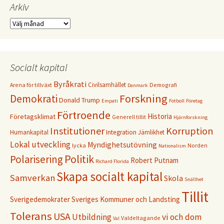
Arkiv
Arkiv
Socialt kapital
Byråkrati
Civilsamhället
Arena för tillväxt
Demografi
Danmark
Forskning
Demokrati
Donald Trump
Empati
Fotboll
Företag
Förtroende
Historia
Företagsklimat
Generell tillit
Hjärnforskning
Institutioner
Korruption
Humankapital
Integration
Jämlikhet
Lokal utveckling
Myndighetsutövning
lycka
Norden
Nationalism
Politik
Polarisering
Robert Putnam
Richard Florida
Skapa socialt kapital
Samverkan
Skola
Snällhet
Tillit
Sverigedemokrater
Sveriges Kommuner och Landsting
Tolerans
USA
Utbildning
vi och dom
Valdeltagande
Val