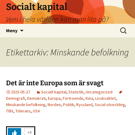
Socialt kapital
Vem i hela världen kan man lita på?
Hoppa
Sök
Meny
till
efter:
innehåll
Etikettarkiv: Minskande befolkning
Det är inte Europa som är svagt
2025-05-27
Socialt kapital
,
Statistik
,
Uncategorized
Demografi
,
Demokrati
,
Europa
,
Förtroende
,
Kina
,
Livskvalitet
,
Minskande befolkning
,
Norden
,
Politik
,
Ryssland
,
Social utveckling
,
Tillit
,
Tolerans
,
USA
+9