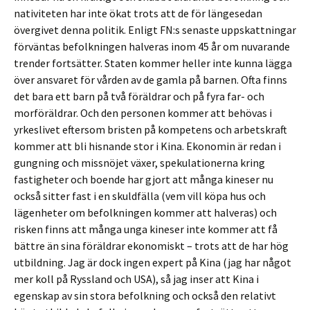
nativiteten har inte ökat trots att de för längesedan
övergivet denna politik. Enligt FN:s senaste uppskattningar
förväntas befolkningen halveras inom 45 år om nuvarande
trender fortsätter. Staten kommer heller inte kunna lägga
över ansvaret för vården av de gamla på barnen. Ofta finns
det bara ett barn på två föräldrar och på fyra far- och
morföräldrar. Och den personen kommer att behövas i
yrkeslivet eftersom bristen på kompetens och arbetskraft
kommer att bli hisnande stor i Kina. Ekonomin är redan i
gungning och missnöjet växer, spekulationerna kring
fastigheter och boende har gjort att många kineser nu
också sitter fast i en skuldfälla (vem vill köpa hus och
lägenheter om befolkningen kommer att halveras) och
risken finns att många unga kineser inte kommer att få
bättre än sina föräldrar ekonomiskt – trots att de har hög
utbildning. Jag är dock ingen expert på Kina (jag har något
mer koll på Ryssland och USA), så jag inser att Kina i
egenskap av sin stora befolkning och också den relativt