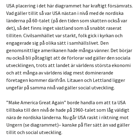
USA placering i det här diagrammet har kraftigt försämrats.
Vad gäller tillit så var USA nästan i nivå med de nordiska
länderna på 60-talet (på den tiden som skatten också var
det), så det finns inget västland som så snabbt raserat
tilliten. Civilsamhället var starkt, folk gick i kyrkan och
engagerade sig på olika sätt i samhällslivet. Den
genomsnittlige amerikanen hade många vänner. Det börjar
nu också bli påtagligt att de förlorar vad gäller den sociala
utvecklingen, trots att landet är världens största ekonomi
och att många av världens idag mest dominerande
företagen kommer därifrån. Litauen och Lettland ligger
ungefär på samma nivå vad gäller social utveckling.
”Make America Great Again” borde handla om att ta USA
tillbaka till den nivå de hade på 1960-talet som låg väldigt
nära de nordiska länderna. Nu går USA raskt i riktning mot
Ungern (se diagrammet)– kanske på fler sätt än vad gäller
tillit och social utveckling.