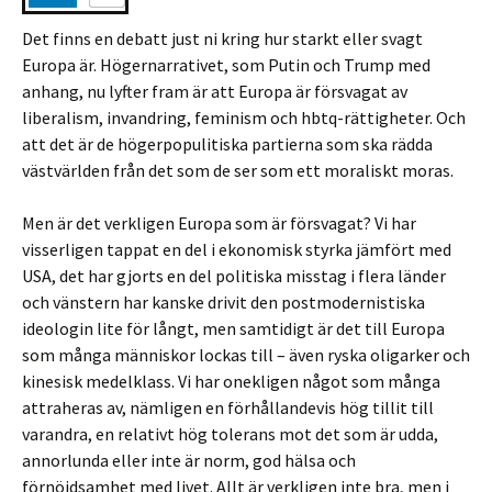
Det finns en debatt just ni kring hur starkt eller svagt
Europa är. Högernarrativet, som Putin och Trump med
anhang, nu lyfter fram är att Europa är försvagat av
liberalism, invandring, feminism och hbtq-rättigheter. Och
att det är de högerpopulitiska partierna som ska rädda
västvärlden från det som de ser som ett moraliskt moras.
Men är det verkligen Europa som är försvagat? Vi har
visserligen tappat en del i ekonomisk styrka jämfört med
USA, det har gjorts en del politiska misstag i flera länder
och vänstern har kanske drivit den postmodernistiska
ideologin lite för långt, men samtidigt är det till Europa
som många människor lockas till – även ryska oligarker och
kinesisk medelklass. Vi har onekligen något som många
attraheras av, nämligen en förhållandevis hög tillit till
varandra, en relativt hög tolerans mot det som är udda,
annorlunda eller inte är norm, god hälsa och
förnöjdsamhet med livet. Allt är verkligen inte bra, men i