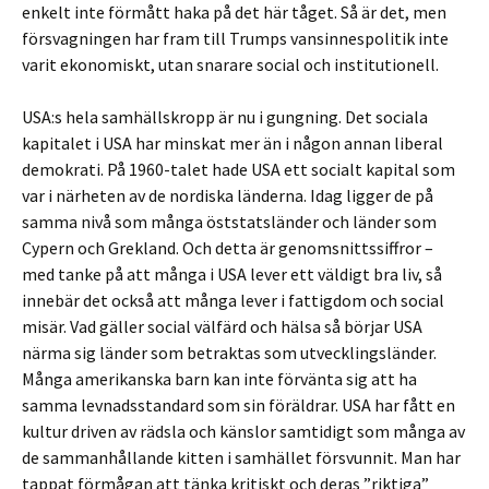
enkelt inte förmått haka på det här tåget. Så är det, men
försvagningen har fram till Trumps vansinnespolitik inte
varit ekonomiskt, utan snarare social och institutionell.
USA:s hela samhällskropp är nu i gungning. Det sociala
kapitalet i USA har minskat mer än i någon annan liberal
demokrati. På 1960-talet hade USA ett socialt kapital som
var i närheten av de nordiska länderna. Idag ligger de på
samma nivå som många öststatsländer och länder som
Cypern och Grekland. Och detta är genomsnittssiffror –
med tanke på att många i USA lever ett väldigt bra liv, så
innebär det också att många lever i fattigdom och social
misär. Vad gäller social välfärd och hälsa så börjar USA
närma sig länder som betraktas som utvecklingsländer.
Många amerikanska barn kan inte förvänta sig att ha
samma levnadsstandard som sin föräldrar. USA har fått en
kultur driven av rädsla och känslor samtidigt som många av
de sammanhållande kitten i samhället försvunnit. Man har
tappat förmågan att tänka kritiskt och deras ”riktiga”