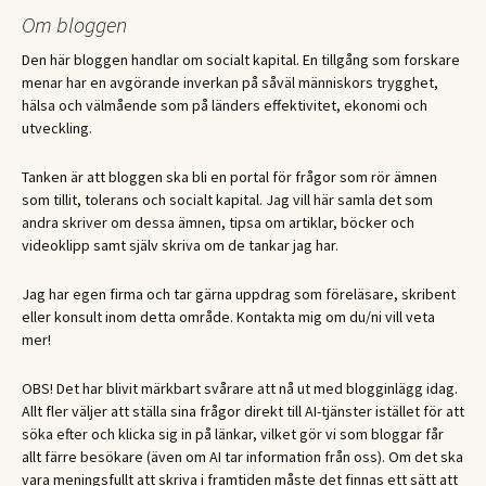
Om bloggen
Den här bloggen handlar om socialt kapital. En tillgång som forskare
menar har en avgörande inverkan på såväl människors trygghet,
hälsa och välmående som på länders effektivitet, ekonomi och
utveckling.
Tanken är att bloggen ska bli en portal för frågor som rör ämnen
som tillit, tolerans och socialt kapital. Jag vill här samla det som
andra skriver om dessa ämnen, tipsa om artiklar, böcker och
videoklipp samt själv skriva om de tankar jag har.
Jag har egen firma och tar gärna uppdrag som föreläsare, skribent
eller konsult inom detta område. Kontakta mig om du/ni vill veta
mer!
OBS! Det har blivit märkbart svårare att nå ut med blogginlägg idag.
Allt fler väljer att ställa sina frågor direkt till AI-tjänster istället för att
söka efter och klicka sig in på länkar, vilket gör vi som bloggar får
allt färre besökare (även om AI tar information från oss). Om det ska
vara meningsfullt att skriva i framtiden måste det finnas ett sätt att