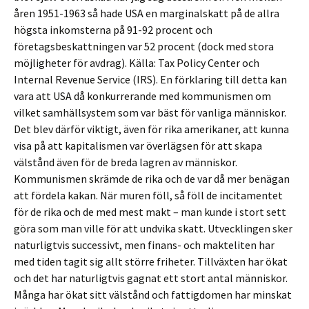
åren 1951-1963 så hade USA en marginalskatt på de allra
högsta inkomsterna på 91-92 procent och
företagsbeskattningen var 52 procent (dock med stora
möjligheter för avdrag). Källa: Tax Policy Center och
Internal Revenue Service (IRS). En förklaring till detta kan
vara att USA då konkurrerande med kommunismen om
vilket samhällsystem som var bäst för vanliga människor.
Det blev därför viktigt, även för rika amerikaner, att kunna
visa på att kapitalismen var överlägsen för att skapa
välstånd även för de breda lagren av människor.
Kommunismen skrämde de rika och de var då mer benägan
att fördela kakan. När muren föll, så föll de incitamentet
för de rika och de med mest makt – man kunde i stort sett
göra som man ville för att undvika skatt. Utvecklingen sker
naturligtvis successivt, men finans- och makteliten har
med tiden tagit sig allt större friheter. Tillväxten har ökat
och det har naturligtvis gagnat ett stort antal människor.
Många har ökat sitt välstånd och fattigdomen har minskat