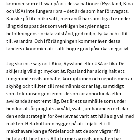
kommer som ett svar på att dessa nationer (Ryssland, Kina
och USA) inte fungerar bra – det är de som har försvagats.
Kanske på lite olika sätt, men ändå har samtliga tre under
lång tid tappat det som verkligen betyder något:
befolkningens sociala välstånd, god miljö, lycka och tillit
till varandra. Och i förlängningen kommer även dessa
länders ekonomier att i allt högre grad påverkas negativt.
Jag ska inte säga att Kina, Ryssland eller USA är lika. De
skiljer sig väldigt mycket åt. Ryssland har aldrig haft ett
fungerande civilsamhälle, korruptionen och nepotismen är
skyhög och tilliten till medmänniskor är låg, samtidigt
som toleransen gentemot de som är annorlunda eller
avvikande är extremt låg. Det är ett samhälle som under
hundratals år präglats av våld, svält, umbäranden och där
den enda strategin för överlevnad varit att hålla sig väl med
makten. Hela kulturen bygger på att lojalitet till
makthavare kan ge fördelar och att de som vägrar får
betala ett högt pris. Alla former av civilsamhällen har