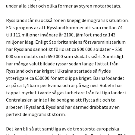
under alla tider och olika former av styren motarbetats.
Ryssland står nu också för en knepig demografisk situation.
FN:s prognos är att Ryssland kommer att vara mellan 74
till 112 miljoner invånare år 2100, jämfört med ca 143
miljoner idag. Enligt Storbritanniens försvarsministerium
har Ryssland sannolikt förlorat ca 900 000 soldater – 250
000 som dödats och 650 000 som skadats svårt. Samtidigt
har många välutbildade ryssar sedan länge flyttat från
Ryssland och när kriget i Ukraina startade så flydde
ytterligare ca 650000 för att slippa kriget. Barnafödandet
är på ca 1,4 barn per kvinna och är på väg ned. Rubeln har
tappat mycket i värde så gästarbetare från fattiga länder i
Centralasien är inte lika benägna att flytta dit och ta
arbeten i Ryssland. Ryssland har därmed drabbats av en
perfekt demografiskt storm.
Det kan bli så att samtliga av de tre största europeiska