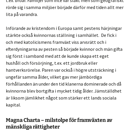
t.ex. broar. Familjer som inte var släkt men som geografiskt
rörde sig i samma miljöer började därför med tiden allt mer
lita på varandra.
Införande av kristendom i Europa samt pestens härjningar
stärkte också kvinnornas ställning i samhället. De fick i
och med katolicismens framväxt viss arvsrätt och i
efterdyningarna av pesten så började kvinnor och män gifta
sig först i samband med att de kunde skapa ett eget
hushåll och försörjning, t.ex. ett jordbruk eller
hantverksrörelse. Paren var också i högre utsträckning i
ungefär samma ålder, vilket gav mer jämbördiga
förhållanden än under den tid klanerna dominerade och då
kvinnorna blev bortgifta i mycket tidig ålder. Jämställdhet
är liksom jämlikhet något som stärker ett lands sociala
kapital.
Magna Charta – milstolpe för framväxten av
mänskliga rättigheter