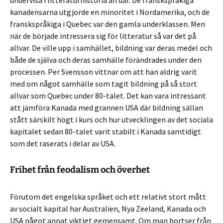
undervisa i litteraturhistoria än där. De franskspråkiga
kanadensarna utgjorde en minoritet i Nordamerika, och de
franskspråkiga i Quebec var den gamla underklassen. Men
när de började intressera sig för litteratur så var det på
allvar. De ville upp i samhället, bildning var deras medel och
både de själva och deras samhälle förändrades under den
processen. Per Svensson vittnar om att han aldrig varit
med om något samhälle som tagit bildning på så stort
allvar som Quebec under 80-talet. Det kan vara intressant
att jämföra Kanada med grannen USA där bildning sällan
stått särskilt högt i kurs och hur utvecklingen av det sociala
kapitalet sedan 80-talet varit stabilt i Kanada samtidigt
som det raserats i delar av USA.
Frihet från feodalism och överhet
Förutom det engelska språket och ett relativt stort mått
av socialt kapital har Australien, Nya Zeeland, Kanada och
USA något annat viktigt gemensamt. Om man bortser från