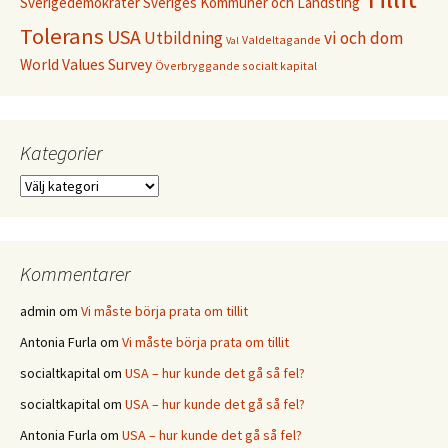
Sverigedemokrater
Sveriges Kommuner och Landsting
Tolerans
USA
Utbildning
vi och dom
Valdeltagande
Val
World Values Survey
Överbryggande socialt kapital
Kategorier
Kategorier
Kommentarer
admin
om
Vi måste börja prata om tillit
Antonia Furla
om
Vi måste börja prata om tillit
socialtkapital
om
USA – hur kunde det gå så fel?
socialtkapital
om
USA – hur kunde det gå så fel?
Antonia Furla
om
USA – hur kunde det gå så fel?