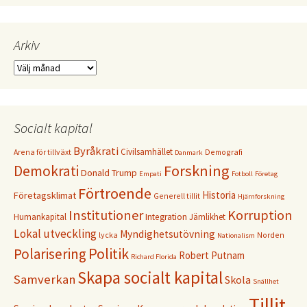
Arkiv
Arkiv
Socialt kapital
Byråkrati
Civilsamhället
Arena för tillväxt
Demografi
Danmark
Forskning
Demokrati
Donald Trump
Empati
Fotboll
Företag
Förtroende
Historia
Företagsklimat
Generell tillit
Hjärnforskning
Institutioner
Korruption
Humankapital
Integration
Jämlikhet
Lokal utveckling
Myndighetsutövning
lycka
Norden
Nationalism
Politik
Polarisering
Robert Putnam
Richard Florida
Skapa socialt kapital
Samverkan
Skola
Snällhet
Tillit