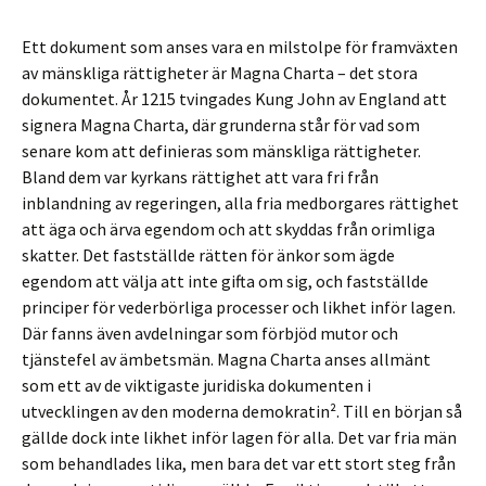
Ett dokument som anses vara en milstolpe för framväxten
av mänskliga rättigheter är Magna Charta – det stora
dokumentet. År 1215 tvingades Kung John av England att
signera Magna Charta, där grunderna står för vad som
senare kom att definieras som mänskliga rättigheter.
Bland dem var kyrkans rättighet att vara fri från
inblandning av regeringen, alla fria medborgares rättighet
att äga och ärva egendom och att skyddas från orimliga
skatter. Det fastställde rätten för änkor som ägde
egendom att välja att inte gifta om sig, och fastställde
principer för vederbörliga processer och likhet inför lagen.
Där fanns även avdelningar som förbjöd mutor och
tjänstefel av ämbetsmän. Magna Charta anses allmänt
som ett av de viktigaste juridiska dokumenten i
utvecklingen av den moderna demokratin². Till en början så
gällde dock inte likhet inför lagen för alla. Det var fria män
som behandlades lika, men bara det var ett stort steg från