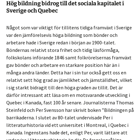
Hög bildning bidrog till det sociala kapitalet i
Sverige och Quebec
Något som var viktigt för tillitens tidiga framväxt i Sverige
var den jämförelsevis höga bildning som bönder och
arbetare hade i Sverige redan i början av 1900-talet.
Böndernas relativt stora frihet och tidig läsförmåga,
folkskolans införande 1846 samt folkrörelsernas framväxt
gav bönder och arbetare en starkare position här än i
många andra länder. Detta har i sin tur också gett oss en
relativt sett hög grad av jämlikhet och jämställdhet, vilket
i sig starkt bidragit till den höga graden av tillit. Det är
därför intressant att läsa om en motsvarande utveckling i
Quebec i Kanada, fast 100 år senare. Journalisterna Thomas
Steinfeld och Per Svensson har skrivit boken ”Bildningen på
barrikaderna. I slutet av 80-talet undervisade Per i
litteraturhistoria vid ett universitet i Montreal, i Quebec i
Kanada. Ingenstans hade det, enligt Per, varit lättare att