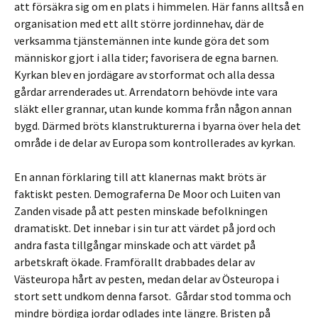
att försäkra sig om en plats i himmelen. Här fanns alltså en
organisation med ett allt större jordinnehav, där de
verksamma tjänstemännen inte kunde göra det som
människor gjort i alla tider; favorisera de egna barnen.
Kyrkan blev en jordägare av storformat och alla dessa
gårdar arrenderades ut. Arrendatorn behövde inte vara
släkt eller grannar, utan kunde komma från någon annan
bygd. Därmed bröts klanstrukturerna i byarna över hela det
område i de delar av Europa som kontrollerades av kyrkan.
En annan förklaring till att klanernas makt bröts är
faktiskt pesten. Demograferna De Moor och Luiten van
Zanden visade på att pesten minskade befolkningen
dramatiskt. Det innebar i sin tur att värdet på jord och
andra fasta tillgångar minskade och att värdet på
arbetskraft ökade. Framförallt drabbades delar av
Västeuropa hårt av pesten, medan delar av Östeuropa i
stort sett undkom denna farsot. Gårdar stod tomma och
mindre bördiga jordar odlades inte längre. Bristen på