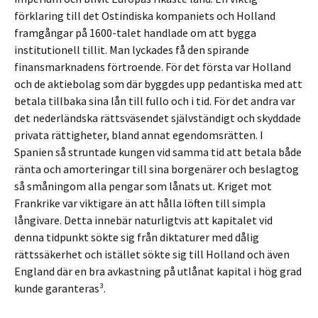
förklaring till det Ostindiska kompaniets och Holland
framgångar på 1600-talet handlade om att bygga
institutionell tillit. Man lyckades få den spirande
finansmarknadens förtroende. För det första var Holland
och de aktiebolag som där byggdes upp pedantiska med att
betala tillbaka sina lån till fullo och i tid. För det andra var
det nederländska rättsväsendet självständigt och skyddade
privata rättigheter, bland annat egendomsrätten. I
Spanien så struntade kungen vid samma tid att betala både
ränta och amorteringar till sina borgenärer och beslagtog
så småningom alla pengar som lånats ut. Kriget mot
Frankrike var viktigare än att hålla löften till simpla
långivare. Detta innebär naturligtvis att kapitalet vid
denna tidpunkt sökte sig från diktaturer med dålig
rättssäkerhet och istället sökte sig till Holland och även
England där en bra avkastning på utlånat kapital i hög grad
kunde garanteras³.