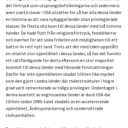
det förtryck som ursprungsbefolkningarna och sedermera
även svarta slavar i USA utsattes för så har alla dessa länder
en historia av att vara nybyggarländer utan privilegierade
klasser. De flesta vita kom till dessa länder med två tomma
händer. De hade flytt från religionsförtryck, feodalherrar
och överhet för att söka friheten och möjligheten till ett
bättre liv i ett nytt land. Trots att det med tiden uppstått
en relativt stor ojämlikhet i dessa länder, så har det funnits
ett rättfärdigande för detta eftersom en stor majoritet
kommit till dessa länder med liknande förutsättningar.
Därför har inte ojämlikheten skadat tilliten lika mycket
som den gjort i andra länder där maktstrukturer i högre
grad varit cementerade av tidiga privilegier. Undantaget i
denna kvartett av anglosaxiska länder är dock USA där
tilliten sedan 1980-talet skadats av en accelererande
ojämlikhet, åsiktspolarisering och söndervittrade
civilsamhällen.