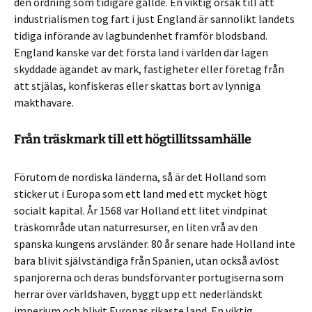
den ordning som tidigare gällde. En viktig orsak till att
industrialismen tog fart i just England är sannolikt landets
tidiga införande av lagbundenhet framför blodsband.
England kanske var det första land i världen där lagen
skyddade ägandet av mark, fastigheter eller företag från
att stjälas, konfiskeras eller skattas bort av lynniga
makthavare.
Från träskmark till ett högtillitssamhälle
Förutom de nordiska länderna, så är det Holland som
sticker ut i Europa som ett land med ett mycket högt
socialt kapital. År 1568 var Holland ett litet vindpinat
träskområde utan naturresurser, en liten vrå av den
spanska kungens arvsländer. 80 år senare hade Holland inte
bara blivit självständiga från Spanien, utan också avlöst
spanjorerna och deras bundsförvanter portugiserna som
herrar över världshaven, byggt upp ett nederländskt
imperium och blivit Europas rikaste land. En viktig