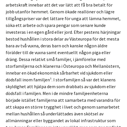
arbetskraft innebar att det var lätt att få bra betalt för
jobb utanför hemmet. Genom ökade reallöner och lägre
tillgångspriser var det lättare för unga att lämna hemmet,
söka ett arbete och spara pengar som senare kunde
investeras i en egen gård eller jord. Efter pestens härjningar
bestod hushållen i stora delar av Västeuropa för det mesta
bara av två vuxna, deras barn och kanske någon äldre
förälder till de vuxna samt eventuellt någon piga eller
dräng. Dessa relativt små familjer, i jämförelse med
storfamiljerna och klanerna i Östeuropa och Mellanöstern,
innebar en ökad ekonomisk sårbarhet vid sjukdom eller
dödsfall inom familjen¹. I storfamiljen så var det klanens
skyldighet att hjälpa dem som drabbats av sjukdom eller
dödsfall i familjen. Men i de mindre familjeenheterna
började istället familjerna att samarbeta med varandra för
att skapa en större trygghet i livet och genom samarbetet
mellan hushållen så underlättades även skötsel av
allmänningar eller byggandet av lokal infrastruktur som