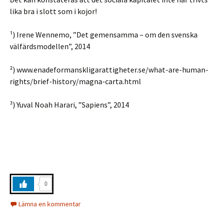
lika bra i slott som i kojor!
¹) Irene Wennemo, ”Det gemensamma – om den svenska
välfärdsmodellen”, 2014
²) www.enadeformanskligarattigheter.se/what-are-human-
rights/brief-history/magna-carta.html
³) Yuval Noah Harari, ”Sapiens”, 2014
0
Lämna en kommentar