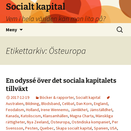
Socialt kapital
Vem i hela världen kan man lita på?
Hoppa
Sök
Meny
till
efter:
innehåll
Etikettarkiv: Östeuropa
En odyssé över det sociala kapitalets
tillväxt
2017-12-19
Böcker & rapporter
,
Socialt kapital
Australien
,
Bildning
,
Blodsband
,
Celibat
,
Dan Korn
,
England
,
Feodalism
,
Holland
,
Irene Wennemo
,
Jämlikhet
,
Jämställdhet
,
Kanada
,
Katoliscism
,
Klansamhällen
,
Magna Charta
,
Mänskliga
rättigheter
,
Nya Zeeland
,
Östeuropa
,
Ostindiska kompaniet
,
Per
Svensson
,
Pesten
,
Quebec
,
Skapa socialt kapital
,
Spanien
,
USA
,