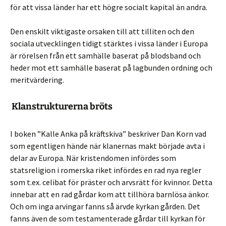
för att vissa länder har ett högre socialt kapital än andra.
Den enskilt viktigaste orsaken till att tilliten och den
sociala utvecklingen tidigt stärktes i vissa länder i Europa
är rörelsen från ett samhälle baserat på blodsband och
heder mot ett samhälle baserat på lagbunden ordning och
meritvärdering.
Klanstrukturerna bröts
I boken ”Kalle Anka på kräftskiva” beskriver Dan Korn vad
som egentligen hände när klanernas makt började avta i
delar av Europa. När kristendomen infördes som
statsreligion i romerska riket infördes en rad nya regler
som t.ex. celibat för präster och arvsrätt för kvinnor. Detta
innebar att en rad gårdar kom att tillhöra barnlösa änkor.
Och om inga arvingar fanns så ärvde kyrkan gården. Det
fanns även de som testamenterade gårdar till kyrkan för