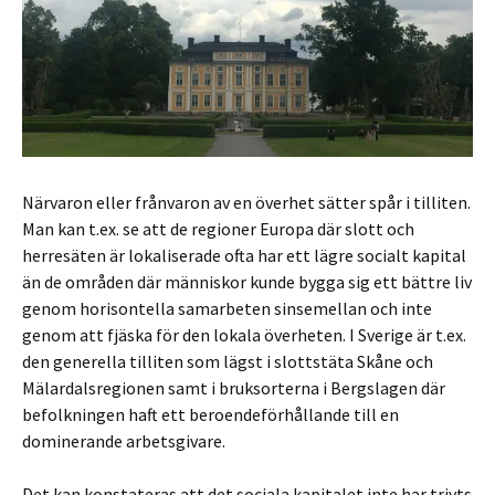
Närvaron eller frånvaron av en överhet sätter spår i tilliten.
Man kan t.ex. se att de regioner Europa där slott och
herresäten är lokaliserade ofta har ett lägre socialt kapital
än de områden där människor kunde bygga sig ett bättre liv
genom horisontella samarbeten sinsemellan och inte
genom att fjäska för den lokala överheten. I Sverige är t.ex.
den generella tilliten som lägst i slottstäta Skåne och
Mälardalsregionen samt i bruksorterna i Bergslagen där
befolkningen haft ett beroendeförhållande till en
dominerande arbetsgivare.
Det kan konstateras att det sociala kapitalet inte har trivts