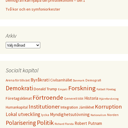
Demografi kan hjälpa din privatekonomi – del 1
Två kor och en symfoniorkester
Arkiv
Arkiv
Socialt kapital
Byråkrati
Civilsamhället
Arena för tillväxt
Demografi
Danmark
Forskning
Demokrati
Donald Trump
Empati
Fotboll
Företag
Förtroende
Historia
Företagsklimat
Generell tillit
Hjärnforskning
Institutioner
Korruption
Humankapital
Integration
Jämlikhet
Lokal utveckling
Myndighetsutövning
lycka
Norden
Nationalism
Politik
Polarisering
Robert Putnam
Richard Florida