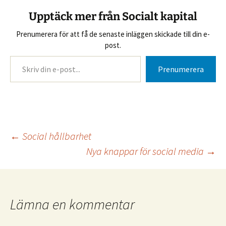
Upptäck mer från Socialt kapital
Prenumerera för att få de senaste inläggen skickade till din e-
post.
Skriv din e-post...
Prenumerera
Inläggsnavigering
←
Social hållbarhet
Nya knappar för social media
→
Lämna en kommentar