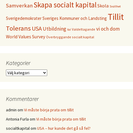
Skapa socialt kapital
Samverkan
Skola
Snällhet
Tillit
Sverigedemokrater
Sveriges Kommuner och Landsting
Tolerans
USA
Utbildning
vi och dom
Valdeltagande
Val
World Values Survey
Överbryggande socialt kapital
Kategorier
Kategorier
Kommentarer
admin
om
Vi måste börja prata om tillit
Antonia Furla
om
Vi måste börja prata om tillit
socialtkapital
om
USA – hur kunde det gå så fel?