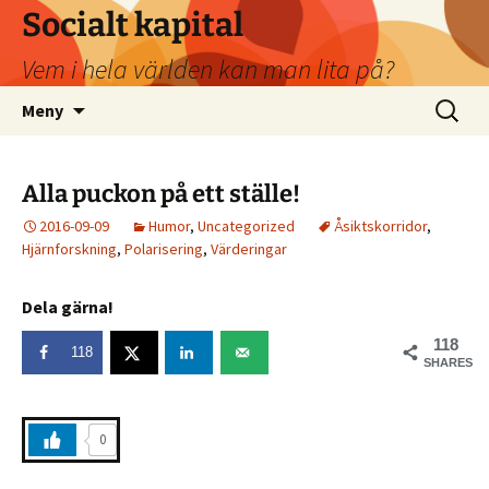
Socialt kapital
Vem i hela världen kan man lita på?
Hoppa
Sök
Meny
till
efter:
innehåll
Alla puckon på ett ställe!
2016-09-09
Humor
,
Uncategorized
Åsiktskorridor
,
Hjärnforskning
,
Polarisering
,
Värderingar
Dela gärna!
118
118
SHARES
0