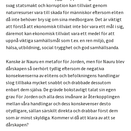
svag statsmakt och korruption kan tillväxt genom
naturresurser vara till skada för människor eftersom eliten
då inte behöver bry sig om sina medborgare. Det är viktigt
att förstå att ekonomisk tillväxt inte bör vara ett mål i sig,
däremot kan ekonomisk tillväxt vara ett medel för att
uppnå viktiga samhällsmål som t.ex. en ren miljö, god
hälsa, utbildning, social trygghet och god samhällsanda.
Kanske är Nauru en metafor för Jorden, men för Nauru blev
dårskapen så oerhört tydlig eftersom de negativa
konsekvenserna av elitens och befolkningens handlingar
slog tillbaka mycket snabbt och drabbade dessutom
enbart dem själva. De grävde bokstavligt talat sin egen
grav. För Jorden och alla dess invånare är återkopplingen
mellan våra handlingar och dess konskevenser desto
otydligare, sällan särskilt direkta och drabbar först dem
som är minst skyldiga. Kommer vi då att klara av att se
dårskapen?