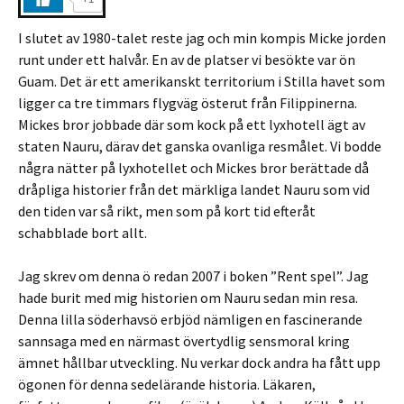
I slutet av 1980-talet reste jag och min kompis Micke jorden
runt under ett halvår. En av de platser vi besökte var ön
Guam. Det är ett amerikanskt territorium i Stilla havet som
ligger ca tre timmars flygväg österut från Filippinerna.
Mickes bror jobbade där som kock på ett lyxhotell ägt av
staten Nauru, därav det ganska ovanliga resmålet. Vi bodde
några nätter på lyxhotellet och Mickes bror berättade då
dråpliga historier från det märkliga landet Nauru som vid
den tiden var så rikt, men som på kort tid efteråt
schabblade bort allt.
Jag skrev om denna ö redan 2007 i boken ”Rent spel”. Jag
hade burit med mig historien om Nauru sedan min resa.
Denna lilla söderhavsö erbjöd nämligen en fascinerande
sannsaga med en närmast övertydlig sensmoral kring
ämnet hållbar utveckling. Nu verkar dock andra ha fått upp
ögonen för denna sedelärande historia. Läkaren,