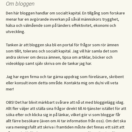
Om bloggen
Den här bloggen handlar om socialt kapital. En tillgång som forskare
menar har en avgörande inverkan på såväl människors trygghet,
hälsa och välmående som på länders effektivitet, ekonomi och
utveckling.
Tanken är att bloggen ska bli en portal för frågor som rör ämnen
som tillit, tolerans och socialt kapital. Jag vill här samla det som
andra skriver om dessa ämnen, tipsa om artiklar, böcker och
videoklipp samt själv skriva om de tankar jag har.
Jag har egen firma och tar gärna uppdrag som föreläsare, skribent
eller konsult inom detta område. Kontakta mig om du/ni vill veta
mer!
OBS! Det har blivit märkbart svårare att nå ut med blogginlägg idag.
Allt fler väljer att ställa sina frågor direkt till AI-tjänster istället för att
söka efter och klicka sig in på länkar, vilket gör vi som bloggar får
allt färre besökare (även om AI tar information från oss). Om det ska
vara meningsfullt att skriva i framtiden måste det finnas ett sätt att