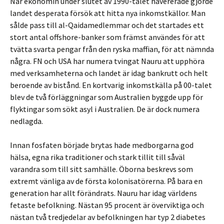
När ekonomin under slutet av 1990-talet havererade gjorde
landet desperata försök att hitta nya inkomstkällor. Man
sålde pass till al-Qaidamedlemmar och det startades ett
stort antal offshore-banker som främst användes för att
tvätta svarta pengar från den ryska maffian, för att nämnda
några. FN och USA har numera tvingat Nauru att upphöra
med verksamheterna och landet är idag bankrutt och helt
beroende av bistånd. En kortvarig inkomstkälla på 00-talet
blev de två förläggningar som Australien byggde upp för
flyktingar som sökt asyl i Australien. De är dock numera
nedlagda.
Innan fosfaten började brytas hade medborgarna god
hälsa, egna rika traditioner och stark tillit till såväl
varandra som till sitt samhälle. Öborna beskrevs som
extremt vänliga av de första kolonisatörerna. På bara en
generation har allt förändrats. Nauru har idag världens
fetaste befolkning. Nästan 95 procent är överviktiga och
nästan två tredjedelar av befolkningen har typ 2 diabetes