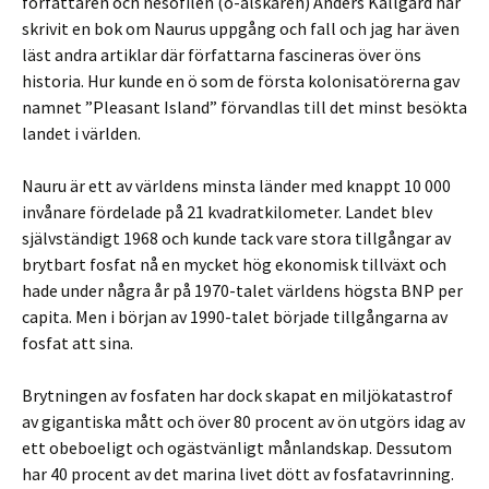
författaren och nesofilen (ö-älskaren) Anders Källgård har
skrivit en bok om Naurus uppgång och fall och jag har även
läst andra artiklar där författarna fascineras över öns
historia. Hur kunde en ö som de första kolonisatörerna gav
namnet ”Pleasant Island” förvandlas till det minst besökta
landet i världen.
Nauru är ett av världens minsta länder med knappt 10 000
invånare fördelade på 21 kvadratkilometer. Landet blev
självständigt 1968 och kunde tack vare stora tillgångar av
brytbart fosfat nå en mycket hög ekonomisk tillväxt och
hade under några år på 1970-talet världens högsta BNP per
capita. Men i början av 1990-talet började tillgångarna av
fosfat att sina.
Brytningen av fosfaten har dock skapat en miljökatastrof
av gigantiska mått och över 80 procent av ön utgörs idag av
ett obeboeligt och ogästvänligt månlandskap. Dessutom
har 40 procent av det marina livet dött av fosfatavrinning.