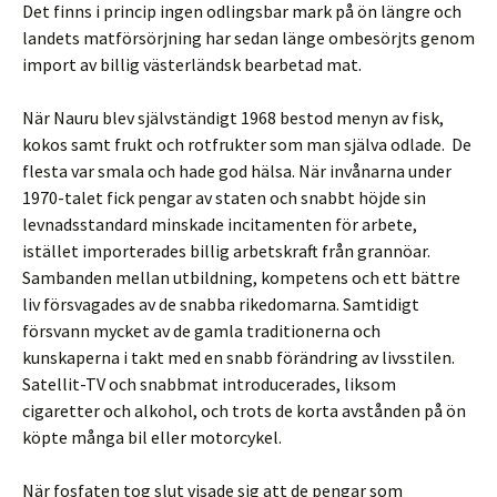
Det finns i princip ingen odlingsbar mark på ön längre och
landets matförsörjning har sedan länge ombesörjts genom
import av billig västerländsk bearbetad mat.
När Nauru blev självständigt 1968 bestod menyn av fisk,
kokos samt frukt och rotfrukter som man själva odlade. De
flesta var smala och hade god hälsa. När invånarna under
1970-talet fick pengar av staten och snabbt höjde sin
levnadsstandard minskade incitamenten för arbete,
istället importerades billig arbetskraft från grannöar.
Sambanden mellan utbildning, kompetens och ett bättre
liv försvagades av de snabba rikedomarna. Samtidigt
försvann mycket av de gamla traditionerna och
kunskaperna i takt med en snabb förändring av livsstilen.
Satellit-TV och snabbmat introducerades, liksom
cigaretter och alkohol, och trots de korta avstånden på ön
köpte många bil eller motorcykel.
När fosfaten tog slut visade sig att de pengar som