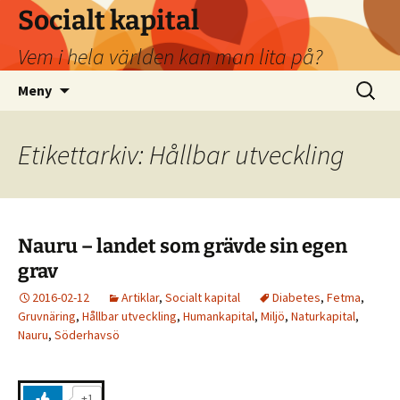
Socialt kapital
Vem i hela världen kan man lita på?
Hoppa
Sök
Meny
till
efter:
innehåll
Etikettarkiv: Hållbar utveckling
Nauru – landet som grävde sin egen
grav
2016-02-12
Artiklar
,
Socialt kapital
Diabetes
,
Fetma
,
Gruvnäring
,
Hållbar utveckling
,
Humankapital
,
Miljö
,
Naturkapital
,
Nauru
,
Söderhavsö
+1