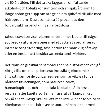
vid 60 års ålder. Till detta ska läggas en omfattande
alkohol- och tobakskonsumtion och en sjukvård som för
länge sedan gett upp om att ge en bra sjukvård till alla med
hälsoproblem. Dessutom är ca 90 procent av den
förvärvsaktiva befolkningen arbetslösa.
Yahoo travel service rekommenderar inte Nauru till någon
att besöka utom personer med ett ytterst specialiserat
intresse för gruvnäring, fascination för mänsklig dårskap
eller en önskan att besöka vartenda land i världen.
Det finns en glasklar sensmoral i denna historia: det kan gå
riktigt illa om man prioriterar kortsiktig ekonomisk
tillväxt framför de övriga resurser som är viktiga för den
hållbara utvecklingen, som naturkapitalet,
humankapitalet och det sociala kapitalet. Alla dessa
resurser eller kapitalsorter har raserats i Nauru, vilket
också är ett viktigt skäl till att man inte kunnat förvalta de
rikedomar man initialt byggde upp. I många länder med