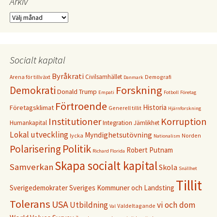
Arkiv
Arkiv
Socialt kapital
Byråkrati
Civilsamhället
Arena för tillväxt
Demografi
Danmark
Forskning
Demokrati
Donald Trump
Empati
Fotboll
Företag
Förtroende
Historia
Företagsklimat
Generell tillit
Hjärnforskning
Institutioner
Korruption
Humankapital
Integration
Jämlikhet
Lokal utveckling
Myndighetsutövning
lycka
Norden
Nationalism
Politik
Polarisering
Robert Putnam
Richard Florida
Skapa socialt kapital
Samverkan
Skola
Snällhet
Tillit
Sverigedemokrater
Sveriges Kommuner och Landsting
Tolerans
USA
Utbildning
vi och dom
Valdeltagande
Val