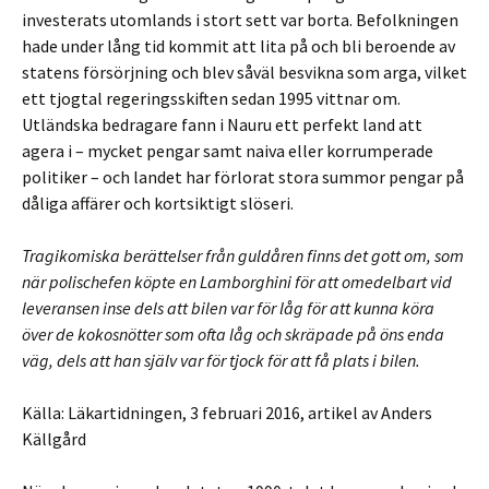
investerats utomlands i stort sett var borta. Befolkningen
hade under lång tid kommit att lita på och bli beroende av
statens försörjning och blev såväl besvikna som arga, vilket
ett tjogtal regeringsskiften sedan 1995 vittnar om.
Utländska bedragare fann i Nauru ett perfekt land att
agera i – mycket pengar samt naiva eller korrumperade
politiker – och landet har förlorat stora summor pengar på
dåliga affärer och kortsiktigt slöseri.
Tragikomiska berättelser från guldåren finns det gott om, som
när polischefen köpte en Lamborghini för att omedelbart vid
leveransen inse dels att bilen var för låg för att kunna köra
över de kokosnötter som ofta låg och skräpade på öns enda
väg, dels att han själv var för tjock för att få plats i bilen.
Källa: Läkartidningen, 3 februari 2016, artikel av Anders
Källgård