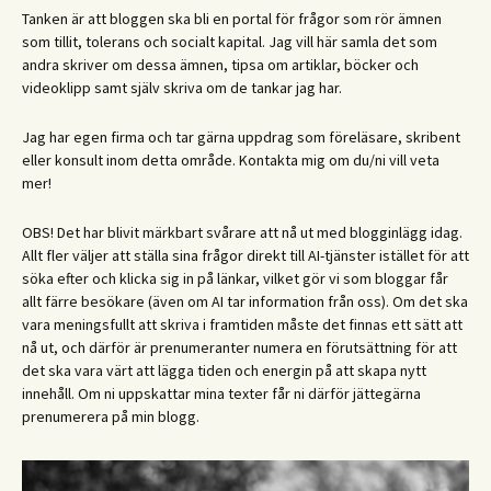
Tanken är att bloggen ska bli en portal för frågor som rör ämnen
som tillit, tolerans och socialt kapital. Jag vill här samla det som
andra skriver om dessa ämnen, tipsa om artiklar, böcker och
videoklipp samt själv skriva om de tankar jag har.
Jag har egen firma och tar gärna uppdrag som föreläsare, skribent
eller konsult inom detta område. Kontakta mig om du/ni vill veta
mer!
OBS! Det har blivit märkbart svårare att nå ut med blogginlägg idag.
Allt fler väljer att ställa sina frågor direkt till AI-tjänster istället för att
söka efter och klicka sig in på länkar, vilket gör vi som bloggar får
allt färre besökare (även om AI tar information från oss). Om det ska
vara meningsfullt att skriva i framtiden måste det finnas ett sätt att
nå ut, och därför är prenumeranter numera en förutsättning för att
det ska vara värt att lägga tiden och energin på att skapa nytt
innehåll. Om ni uppskattar mina texter får ni därför jättegärna
prenumerera på min blogg.