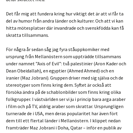
Det får mig att fundera kring hur viktigt det är att vi får ta
del av humor från andra länder och kulturer. Och att vi kan
hitta mötesplatser där invandrade och svenskfödda kan få
skratta tillsammans.
För några år sedan såg jag fyra ståuppkomiker med
ursprung från Mellanöstern som uppträdde tillsammans
under namnet ”Axis of Evil”: två palestinier (Aron Kader och
Dean Obeidallah), en egyptier (Ahmed Ahmed) och en
iranier (Maz Jobrani). Gruppen driver med sig själva och de
stereotyper som finns kring dem. Syftet är också att
försöka ändra på de schablonbilder som finns kring olika
folkgrupper. I västvärlden ser vi ju i princip bara arga araber
i film och på TV, aldrig araber som skrattar. Ursprungligen
turnerade de i USA, men deras popularitet har även fört
dem till ett flertal länder i Mellanöstern. I klippet nedan
framträder Maz Jobrani i Doha, Qatar – inför en publik av