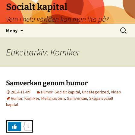
Socialt kapital
Vem i hela världen kan man lita på?
Hoppa
Sök
Meny
till
efter:
innehåll
Etikettarkiv: Komiker
Samverkan genom humor
2014-11-09
Humor
,
Socialt kapital
,
Uncategorized
,
Video
Humor
,
Komiker
,
Mellanöstern
,
Samverkan
,
Skapa socialt
kapital
0