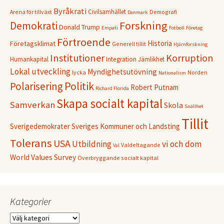
Byråkrati
Civilsamhället
Arena för tillväxt
Demografi
Danmark
Forskning
Demokrati
Donald Trump
Empati
Fotboll
Företag
Förtroende
Historia
Företagsklimat
Generell tillit
Hjärnforskning
Institutioner
Korruption
Humankapital
Integration
Jämlikhet
Lokal utveckling
Myndighetsutövning
lycka
Norden
Nationalism
Politik
Polarisering
Robert Putnam
Richard Florida
Skapa socialt kapital
Samverkan
Skola
Snällhet
Tillit
Sverigedemokrater
Sveriges Kommuner och Landsting
Tolerans
USA
Utbildning
vi och dom
Valdeltagande
Val
World Values Survey
Överbryggande socialt kapital
Kategorier
Kategorier