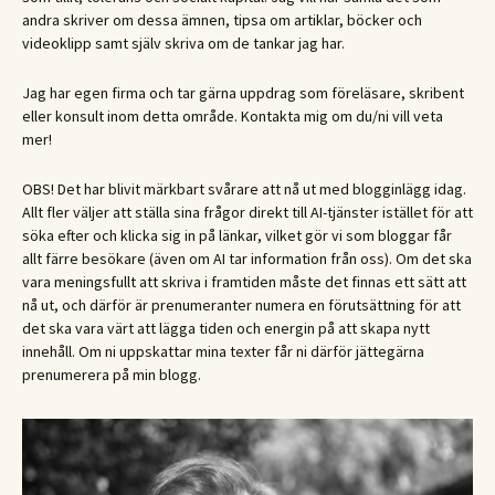
andra skriver om dessa ämnen, tipsa om artiklar, böcker och
videoklipp samt själv skriva om de tankar jag har.
Jag har egen firma och tar gärna uppdrag som föreläsare, skribent
eller konsult inom detta område. Kontakta mig om du/ni vill veta
mer!
OBS! Det har blivit märkbart svårare att nå ut med blogginlägg idag.
Allt fler väljer att ställa sina frågor direkt till AI-tjänster istället för att
söka efter och klicka sig in på länkar, vilket gör vi som bloggar får
allt färre besökare (även om AI tar information från oss). Om det ska
vara meningsfullt att skriva i framtiden måste det finnas ett sätt att
nå ut, och därför är prenumeranter numera en förutsättning för att
det ska vara värt att lägga tiden och energin på att skapa nytt
innehåll. Om ni uppskattar mina texter får ni därför jättegärna
prenumerera på min blogg.