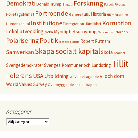
Forskning
Demokrati
Donald Trump
Empati
Fotboll
Företag
Förtroende
Historia
Företagsklimat
Generell tillit
Hjärnforskning
Institutioner
Korruption
Humankapital
Integration
Jämlikhet
Lokal utveckling
Myndighetsutövning
lycka
Norden
Nationalism
Politik
Polarisering
Robert Putnam
Richard Florida
Skapa socialt kapital
Samverkan
Skola
Snällhet
Tillit
Sverigedemokrater
Sveriges Kommuner och Landsting
Tolerans
USA
Utbildning
vi och dom
Valdeltagande
Val
World Values Survey
Överbryggande socialt kapital
Kategorier
Kategorier