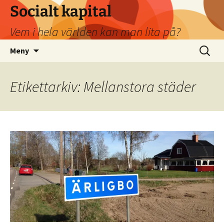
Socialt kapital
Vem i hela världen kan man lita på?
Hoppa
Sök
Meny
till
efter:
innehåll
Etikettarkiv: Mellanstora städer