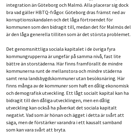
integration än Göteborg och Malmö. Alla placerar sig dock
bra vad gäller HBTQ-frågor. Göteborg dras främst ned av
korruptionsskandalen och det låga förtroendet för
kommunen som den bidragit till, medan det för Malmös del
är den låga generella tilliten som är det största problemet.
Det genomsnittliga sociala kapitalet i de övriga fyra
kommungrupperna är ungefär på samma nivå, fast lite
bättre än storstäderna. Här finns framförallt de mindre
kommunerna runt de mellanstora och mindre städerna
samt rena landsbygdskommuner utan besöksnäring. Här
finns många av de kommuner som haft en dålig ekonomisk
och demografisk utveckling. Ett lågt socialt kapital kan ha
bidragit till den dåliga utvecklingen, men en dålig
utveckling kan också ha påverkat det sociala kapitalt
negativt. Vad som är hönan och ägget i detta är svårt att
säga, men de förstärker varandra i ett kausalt samband
som kan vara svårt att bryta.