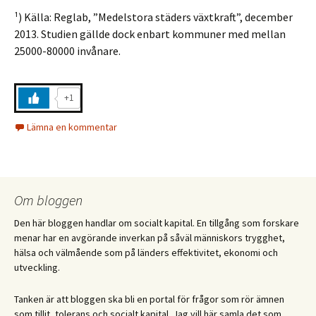
¹) Källa: Reglab, ”Medelstora städers växtkraft”, december
2013. Studien gällde dock enbart kommuner med mellan
25000-80000 invånare.
+1
Lämna en kommentar
Om bloggen
Den här bloggen handlar om socialt kapital. En tillgång som forskare
menar har en avgörande inverkan på såväl människors trygghet,
hälsa och välmående som på länders effektivitet, ekonomi och
utveckling.
Tanken är att bloggen ska bli en portal för frågor som rör ämnen
som tillit, tolerans och socialt kapital. Jag vill här samla det som