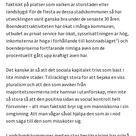
faktiskt på platser som varken är storstäder eller
landsbygd. För de flesta av dessa stadskommuner så har
utvecklingen varit ganska bra under de senaste 30 åren.
Boendeattraktiviteten har ökat i många kommuner,
utbudet av privat service har ökat, sysselsättningen är hög,
inkomsterna är höga i förhållande till kostnadsläget¹) och
boendepriserna fortfarande rimliga även om de
procentuellt gått upp kraftigt även här.
Det kanske är så att det sociala kapitalet trivs som bäst i
lite mindre städer. Tillräckligt stora för att bejaka en viss
pluralism och att den som avviker från
majoritetsnormerna inte hamnar i utanförskap, men inte
så stora så att den positiva sidan av social kontroll helt
försvinner – att man faktiskt bryr sig om människorna i sin
omgivning. Att man vågar såväl hjälpa den som är i nöd
som säga till den som missköter sig.
Landsbygdskommuner med en stor besöksnäring har också