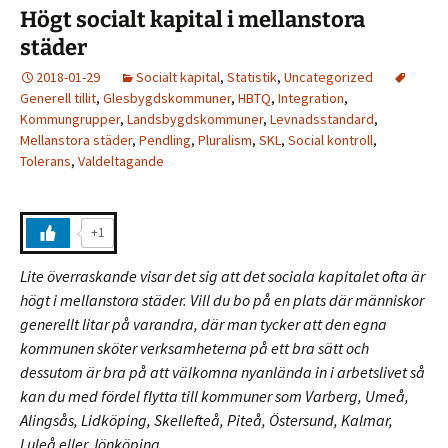
Högt socialt kapital i mellanstora
städer
2018-01-29
Socialt kapital
,
Statistik
,
Uncategorized
Generell tillit
,
Glesbygdskommuner
,
HBTQ
,
Integration
,
Kommungrupper
,
Landsbygdskommuner
,
Levnadsstandard
,
Mellanstora städer
,
Pendling
,
Pluralism
,
SKL
,
Social kontroll
,
Tolerans
,
Valdeltagande
+1
Lite överraskande visar det sig att det sociala kapitalet ofta är
högt i mellanstora städer. Vill du bo på en plats där människor
generellt litar på varandra, där man tycker att den egna
kommunen sköter verksamheterna på ett bra sätt och
dessutom är bra på att välkomna nyanlända in i arbetslivet så
kan du med fördel flytta till kommuner som Varberg, Umeå,
Alingsås, Lidköping, Skellefteå, Piteå, Östersund, Kalmar,
Luleå eller Jönköping.