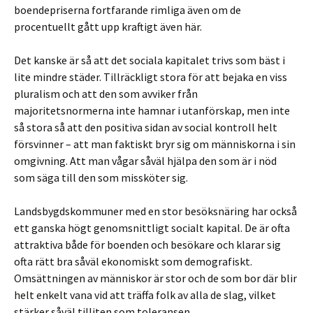
boendepriserna fortfarande rimliga även om de
procentuellt gått upp kraftigt även här.
Det kanske är så att det sociala kapitalet trivs som bäst i
lite mindre städer. Tillräckligt stora för att bejaka en viss
pluralism och att den som avviker från
majoritetsnormerna inte hamnar i utanförskap, men inte
så stora så att den positiva sidan av social kontroll helt
försvinner – att man faktiskt bryr sig om människorna i sin
omgivning. Att man vågar såväl hjälpa den som är i nöd
som säga till den som missköter sig.
Landsbygdskommuner med en stor besöksnäring har också
ett ganska högt genomsnittligt socialt kapital. De är ofta
attraktiva både för boenden och besökare och klarar sig
ofta rätt bra såväl ekonomiskt som demografiskt.
Omsättningen av människor är stor och de som bor där blir
helt enkelt vana vid att träffa folk av alla de slag, vilket
stärker såväl tilliten som toleransen.