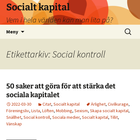
Socialt kapital
Vem i hela världen kan man lita på?
Hoppa
Sök
Meny
till
efter:
innehåll
Etikettarkiv: Social kontroll
50 saker att göra för att stärka det
sociala kapitalet
2022-03-30
Citat
,
Socialt kapital
Ärlighet
,
Civilkurage
,
Föreningsliv
,
Lista
,
Löften
,
Mobbing
,
Sexism
,
Skapa socialt kapital
,
Snällhet
,
Social kontroll
,
Sociala medier
,
Socialt kapital
,
Tillit
,
Vänskap