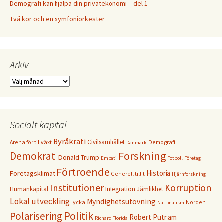
Demografi kan hjälpa din privatekonomi – del 1
Två kor och en symfoniorkester
Arkiv
Arkiv
Socialt kapital
Byråkrati
Civilsamhället
Arena för tillväxt
Demografi
Danmark
Forskning
Demokrati
Donald Trump
Empati
Fotboll
Företag
Förtroende
Historia
Företagsklimat
Generell tillit
Hjärnforskning
Institutioner
Korruption
Humankapital
Integration
Jämlikhet
Lokal utveckling
Myndighetsutövning
lycka
Norden
Nationalism
Politik
Polarisering
Robert Putnam
Richard Florida