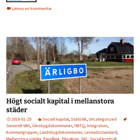
Lämna en kommentar
Högt socialt kapital i mellanstora
städer
2018-01-29
Socialt kapital
,
Statistik
,
Uncategorized
Generell tillit
,
Glesbygdskommuner
,
HBTQ
,
Integration
,
Kommungrupper
,
Landsbygdskommuner
,
Levnadsstandard
,
Mellanstora städer
,
Pendling
,
Pluralism
,
SKL
,
Social kontroll
,