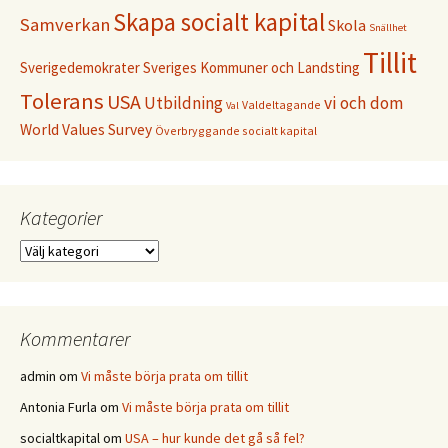
Skapa socialt kapital
Samverkan
Skola
Snällhet
Tillit
Sverigedemokrater
Sveriges Kommuner och Landsting
Tolerans
USA
Utbildning
vi och dom
Valdeltagande
Val
World Values Survey
Överbryggande socialt kapital
Kategorier
Kategorier
Kommentarer
admin
om
Vi måste börja prata om tillit
Antonia Furla
om
Vi måste börja prata om tillit
socialtkapital
om
USA – hur kunde det gå så fel?