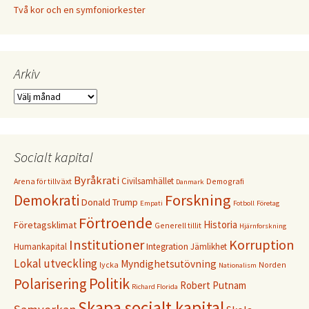
Två kor och en symfoniorkester
Arkiv
Arkiv
Socialt kapital
Byråkrati
Civilsamhället
Arena för tillväxt
Demografi
Danmark
Forskning
Demokrati
Donald Trump
Empati
Fotboll
Företag
Förtroende
Historia
Företagsklimat
Generell tillit
Hjärnforskning
Institutioner
Korruption
Humankapital
Integration
Jämlikhet
Lokal utveckling
Myndighetsutövning
lycka
Norden
Nationalism
Politik
Polarisering
Robert Putnam
Richard Florida
Skapa socialt kapital