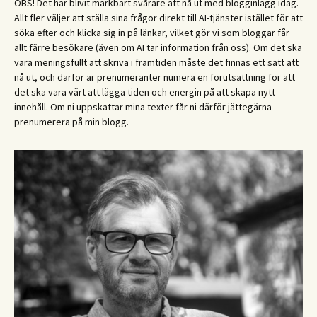
OBS! Det har blivit märkbart svårare att nå ut med blogginlägg idag.
Allt fler väljer att ställa sina frågor direkt till AI-tjänster istället för att
söka efter och klicka sig in på länkar, vilket gör vi som bloggar får
allt färre besökare (även om AI tar information från oss). Om det ska
vara meningsfullt att skriva i framtiden måste det finnas ett sätt att
nå ut, och därför är prenumeranter numera en förutsättning för att
det ska vara värt att lägga tiden och energin på att skapa nytt
innehåll. Om ni uppskattar mina texter får ni därför jättegärna
prenumerera på min blogg.