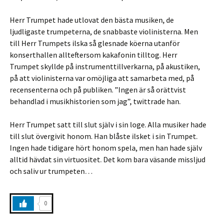
Herr Trumpet hade utlovat den bästa musiken, de
ljudligaste trumpeterna, de snabbaste violinisterna. Men
till Herr Trumpets ilska så glesnade köerna utanför
konserthallen allteftersom kakafonin tilltog. Herr
Trumpet skyllde på instrumenttillverkarna, på akustiken,
på att violinisterna var omöjliga att samarbeta med, på
recensenterna och på publiken. ”Ingen är så orättvist
behandlad i musikhistorien som jag”, twittrade han.
Herr Trumpet satt till slut själv i sin loge. Alla musiker hade
till slut övergivit honom. Han blåste ilsket i sin Trumpet.
Ingen hade tidigare hört honom spela, men han hade själv
alltid hävdat sin virtuositet. Det kom bara väsande missljud
och saliv ur trumpeten…
0