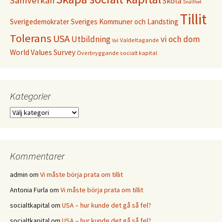
Samverkan
Skola
Snällhet
Tillit
Sverigedemokrater
Sveriges Kommuner och Landsting
Tolerans
USA
Utbildning
vi och dom
Valdeltagande
Val
World Values Survey
Överbryggande socialt kapital
Kategorier
Kategorier
Kommentarer
admin
om
Vi måste börja prata om tillit
Antonia Furla
om
Vi måste börja prata om tillit
socialtkapital
om
USA – hur kunde det gå så fel?
socialtkapital
om
USA – hur kunde det gå så fel?