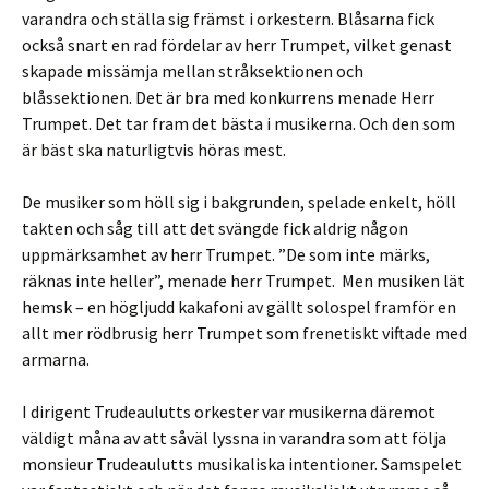
varandra och ställa sig främst i orkestern. Blåsarna fick
också snart en rad fördelar av herr Trumpet, vilket genast
skapade missämja mellan stråksektionen och
blåssektionen. Det är bra med konkurrens menade Herr
Trumpet. Det tar fram det bästa i musikerna. Och den som
är bäst ska naturligtvis höras mest.
De musiker som höll sig i bakgrunden, spelade enkelt, höll
takten och såg till att det svängde fick aldrig någon
uppmärksamhet av herr Trumpet. ”De som inte märks,
räknas inte heller”, menade herr Trumpet. Men musiken lät
hemsk – en högljudd kakafoni av gällt solospel framför en
allt mer rödbrusig herr Trumpet som frenetiskt viftade med
armarna.
I dirigent Trudeaulutts orkester var musikerna däremot
väldigt måna av att såväl lyssna in varandra som att följa
monsieur Trudeaulutts musikaliska intentioner. Samspelet