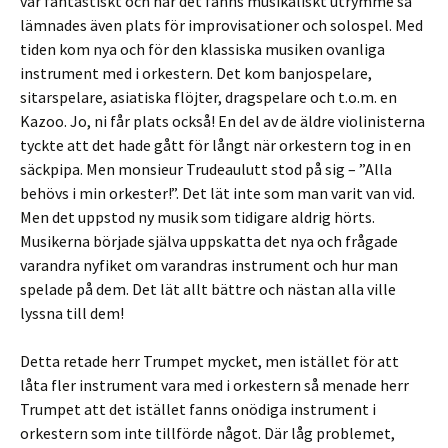
var fantastiskt och när det fanns musikaliskt utrymme så
lämnades även plats för improvisationer och solospel. Med
tiden kom nya och för den klassiska musiken ovanliga
instrument med i orkestern. Det kom banjospelare,
sitarspelare, asiatiska flöjter, dragspelare och t.o.m. en
Kazoo. Jo, ni får plats också! En del av de äldre violinisterna
tyckte att det hade gått för långt när orkestern tog in en
säckpipa. Men monsieur Trudeaulutt stod på sig – ”Alla
behövs i min orkester!”. Det lät inte som man varit van vid.
Men det uppstod ny musik som tidigare aldrig hörts.
Musikerna började själva uppskatta det nya och frågade
varandra nyfiket om varandras instrument och hur man
spelade på dem. Det lät allt bättre och nästan alla ville
lyssna till dem!
Detta retade herr Trumpet mycket, men istället för att
låta fler instrument vara med i orkestern så menade herr
Trumpet att det istället fanns onödiga instrument i
orkestern som inte tillförde något. Där låg problemet,