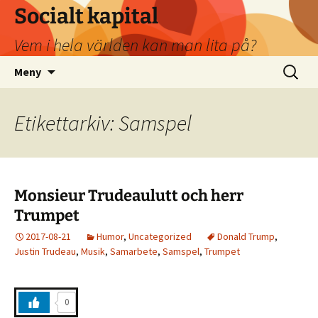
Socialt kapital
Vem i hela världen kan man lita på?
Hoppa
Sök
Meny
till
efter:
innehåll
Etikettarkiv: Samspel
Monsieur Trudeaulutt och herr
Trumpet
2017-08-21
Humor
,
Uncategorized
Donald Trump
,
Justin Trudeau
,
Musik
,
Samarbete
,
Samspel
,
Trumpet
0