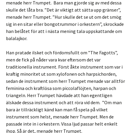
menade herr Trumpet. Bara man gjorde sig av med dessa
skulle det låta bra. ”Det är viktigt att sätta upp gränser”,
menade herr Trumpet. ”Hur skulle det se ut om det smög
sig in en sitar eller bongotrummor i orkestern”, skrockade
han belåtet för att i nästa mening tala uppskattande om
balalajkor.
Han pratade ilsket och fördomsfullt om ”The Fagotts”,
men de fick på nåder vara kvar eftersom det var
traditionella instrument. Först åkte instrument som var i
kraftig minoritet ut som xylofonen och harpsichorden,
sedan de instrument som herr Trumpet menade var alltför
feminina och kraftlösa som piccolaflöjten, harpan och
triangeln. Herr Trumpet hävdade att han egentligen
älskade dessa instrument och att röra vid dem. ”Om man
bara är tillräckligt känd kan man få spela på vilket
instrument som helst, menade herr Trumpet. Men de
passade inte in i orkestern. Vissa ljud passar helt enkelt
ihop. Så är det, menade herr Trumpet.