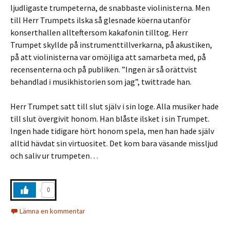
ljudligaste trumpeterna, de snabbaste violinisterna. Men
till Herr Trumpets ilska så glesnade köerna utanför
konserthallen allteftersom kakafonin tilltog. Herr
Trumpet skyllde på instrumenttillverkarna, på akustiken,
på att violinisterna var omöjliga att samarbeta med, på
recensenterna och på publiken. ”Ingen är så orättvist
behandlad i musikhistorien som jag”, twittrade han.
Herr Trumpet satt till slut själv i sin loge. Alla musiker hade
till slut övergivit honom. Han blåste ilsket i sin Trumpet.
Ingen hade tidigare hört honom spela, men han hade själv
alltid hävdat sin virtuositet. Det kom bara väsande missljud
och saliv ur trumpeten…
0
Lämna en kommentar