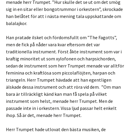
menade herr Trumpet. ”Hur skulle det se ut om det smög
sig in en sitar eller bongotrummor i orkestern”, skrockade
han belåtet för att i nästa mening tala uppskattande om
balalajkor.
Han pratade ilsket och fördomsfullt om ”The Fagotts”,
men de fick på nåder vara kvar eftersom det var
traditionella instrument. Först åkte instrument som var i
kraftig minoritet ut som xylofonen och harpsichorden,
sedan de instrument som herr Trumpet menade var alltför
feminina och kraftlösa som piccolaflöjten, harpan och
triangeln. Herr Trumpet hävdade att han egentligen
älskade dessa instrument och att röra vid dem. ”Om man
bara är tillräckligt känd kan man få spela på vilket
instrument som helst, menade herr Trumpet. Men de
passade inte in i orkestern. Vissa ljud passar helt enkelt
ihop. Så är det, menade herr Trumpet.
Herr Trumpet hade utlovat den bästa musiken, de