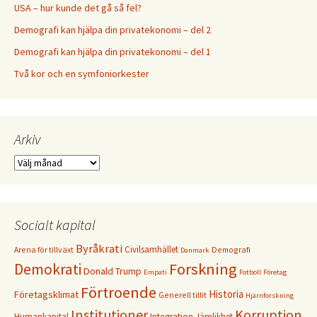
USA – hur kunde det gå så fel?
Demografi kan hjälpa din privatekonomi – del 2
Demografi kan hjälpa din privatekonomi – del 1
Två kor och en symfoniorkester
Arkiv
Arkiv
Socialt kapital
Byråkrati
Civilsamhället
Arena för tillväxt
Demografi
Danmark
Forskning
Demokrati
Donald Trump
Empati
Fotboll
Företag
Förtroende
Historia
Företagsklimat
Generell tillit
Hjärnforskning
Institutioner
Korruption
Humankapital
Integration
Jämlikhet