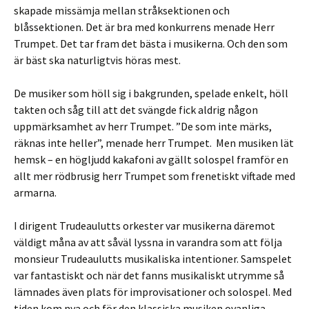
skapade missämja mellan stråksektionen och
blåssektionen. Det är bra med konkurrens menade Herr
Trumpet. Det tar fram det bästa i musikerna. Och den som
är bäst ska naturligtvis höras mest.
De musiker som höll sig i bakgrunden, spelade enkelt, höll
takten och såg till att det svängde fick aldrig någon
uppmärksamhet av herr Trumpet. ”De som inte märks,
räknas inte heller”, menade herr Trumpet. Men musiken lät
hemsk – en högljudd kakafoni av gällt solospel framför en
allt mer rödbrusig herr Trumpet som frenetiskt viftade med
armarna.
I dirigent Trudeaulutts orkester var musikerna däremot
väldigt måna av att såväl lyssna in varandra som att följa
monsieur Trudeaulutts musikaliska intentioner. Samspelet
var fantastiskt och när det fanns musikaliskt utrymme så
lämnades även plats för improvisationer och solospel. Med
tiden kom nya och för den klassiska musiken ovanliga