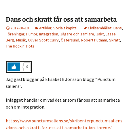
Dans och skratt får oss att samarbeta
2017-04-10
Artiklar
,
Socialt kapital
Civilsamhället
,
Dans
,
Föreningar
,
Humor
,
Integration
,
Jägare och samlare
,
Jakt
,
Lasse
Berg
,
Musik
,
Oliver Scott Curry
,
Östersund
,
Robert Putnam
,
Skratt
,
The Rockin' Pots
0
Jag gästbloggar på Elisabeth Jönsson blogg ”Punctum
saliens”.
Inlägget handlar om vad det är som får oss att samarbeta
och om integration.
https://www.punctumsaliens.se/skribenterpunctumsaliens
/dans-och-skratt-far-oss-att-samarbeta-jan-torege/