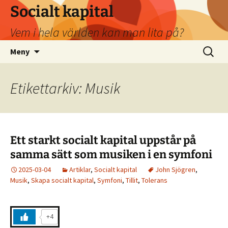
Socialt kapital
Vem i hela världen kan man lita på?
Hoppa
Sök
Meny
till
efter:
innehåll
Etikettarkiv: Musik
Ett starkt socialt kapital uppstår på
samma sätt som musiken i en symfoni
2025-03-04
Artiklar
,
Socialt kapital
John Sjögren
,
Musik
,
Skapa socialt kapital
,
Symfoni
,
Tillit
,
Tolerans
+4