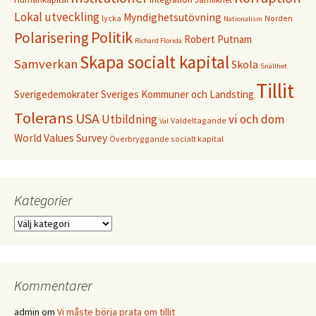
Lokal utveckling
Myndighetsutövning
lycka
Norden
Nationalism
Politik
Polarisering
Robert Putnam
Richard Florida
Skapa socialt kapital
Samverkan
Skola
Snällhet
Tillit
Sverigedemokrater
Sveriges Kommuner och Landsting
Tolerans
USA
Utbildning
vi och dom
Valdeltagande
Val
World Values Survey
Överbryggande socialt kapital
Kategorier
Kategorier
Kommentarer
admin
om
Vi måste börja prata om tillit