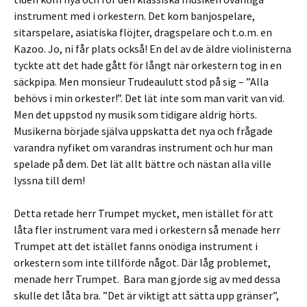
instrument med i orkestern. Det kom banjospelare,
sitarspelare, asiatiska flöjter, dragspelare och t.o.m. en
Kazoo. Jo, ni får plats också! En del av de äldre violinisterna
tyckte att det hade gått för långt när orkestern tog in en
säckpipa. Men monsieur Trudeaulutt stod på sig – ”Alla
behövs i min orkester!”. Det lät inte som man varit van vid.
Men det uppstod ny musik som tidigare aldrig hörts.
Musikerna började själva uppskatta det nya och frågade
varandra nyfiket om varandras instrument och hur man
spelade på dem. Det lät allt bättre och nästan alla ville
lyssna till dem!
Detta retade herr Trumpet mycket, men istället för att
låta fler instrument vara med i orkestern så menade herr
Trumpet att det istället fanns onödiga instrument i
orkestern som inte tillförde något. Där låg problemet,
menade herr Trumpet. Bara man gjorde sig av med dessa
skulle det låta bra. ”Det är viktigt att sätta upp gränser”,