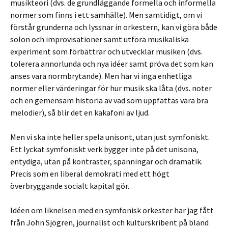
musikteori (dvs. de grundläggande formella och informella
normer som finns i ett samhälle). Men samtidigt, om vi
förstår grunderna och lyssnar in orkestern, kan vi göra både
solon och improvisationer samt utföra musikaliska
experiment som förbättrar och utvecklar musiken (dvs.
tolerera annorlunda och nya idéer samt pröva det som kan
anses vara normbrytande). Men har vi inga enhetliga
normer eller värderingar för hur musik ska låta (dvs. noter
och en gemensam historia av vad som uppfattas vara bra
melodier), så blir det en kakafoni av ljud.
Men vi ska inte heller spela unisont, utan just symfoniskt.
Ett lyckat symfoniskt verk bygger inte på det unisona,
entydiga, utan på kontraster, spänningar och dramatik.
Precis som en liberal demokrati med ett högt
överbryggande socialt kapital gör.
Idéen om liknelsen med en symfonisk orkester har jag fått
från John Sjögren, journalist och kulturskribent på bland