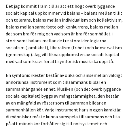
Det jag kommit fram till är att ett högt överbryggande
socialt kapital uppkommer vid balans – balans mellan tillit
och tolerans, balans mellan individualism och kollektivism,
balans mellan samarbete och konkurrens, balans mellan
det som bra för mig och vad som är bra för samhället i
stort samt balans mellan de tre stora ideologierna
socialism (jämlikhet), liberalism (frihet) och konservatism
(gemenskap). Jag vill likna uppkomsten av socialt kapital
med vad som krävs för att symfonisk musik ska uppstå.
En symfoniorkester består av olika och sinsemellan väldigt
annorlunda instrument som tillsammans bildar en
sammanhängande enhet. Musiken (och det överbryggande
sociala kapitalet) byggs av mångstämmighet, den består
av en mångfald av röster som tillsamman bildar en
sammanhållen kör. Varje instrument har sin egen karaktär.
Vi människor måste kunna samspela tillsammans och lita
på att människor förhåller sig till notsystemet och