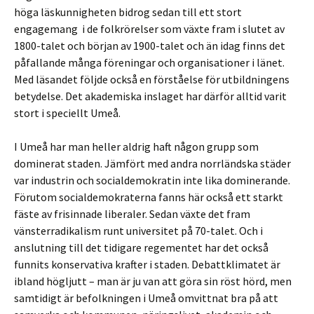
höga läskunnigheten bidrog sedan till ett stort
engagemang i de folkrörelser som växte fram i slutet av
1800-talet och början av 1900-talet och än idag finns det
påfallande många föreningar och organisationer i länet.
Med läsandet följde också en förståelse för utbildningens
betydelse. Det akademiska inslaget har därför alltid varit
stort i speciellt Umeå.
I Umeå har man heller aldrig haft någon grupp som
dominerat staden. Jämfört med andra norrländska städer
var industrin och socialdemokratin inte lika dominerande.
Förutom socialdemokraterna fanns här också ett starkt
fäste av frisinnade liberaler. Sedan växte det fram
vänsterradikalism runt universitet på 70-talet. Och i
anslutning till det tidigare regementet har det också
funnits konservativa krafter i staden. Debattklimatet är
ibland högljutt – man är ju van att göra sin röst hörd, men
samtidigt är befolkningen i Umeå omvittnat bra på att