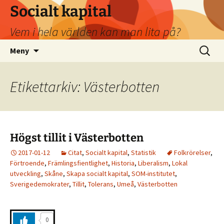
Socialt kapital
Vem i hela världen kan man lita på?
Hoppa
Sök
Meny
till
efter:
innehåll
Etikettarkiv: Västerbotten
Högst tillit i Västerbotten
2017-01-12
Citat
,
Socialt kapital
,
Statistik
Folkrörelser
,
Förtroende
,
Främlingsfientlighet
,
Historia
,
Liberalism
,
Lokal
utveckling
,
Skåne
,
Skapa socialt kapital
,
SOM-institutet
,
Sverigedemokrater
,
Tillit
,
Tolerans
,
Umeå
,
Västerbotten
0