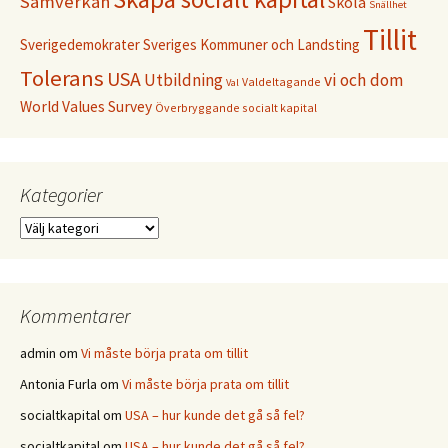
Samverkan
Skola
Snällhet
Tillit
Sverigedemokrater
Sveriges Kommuner och Landsting
Tolerans
USA
Utbildning
vi och dom
Valdeltagande
Val
World Values Survey
Överbryggande socialt kapital
Kategorier
Kategorier
Kommentarer
admin
om
Vi måste börja prata om tillit
Antonia Furla
om
Vi måste börja prata om tillit
socialtkapital
om
USA – hur kunde det gå så fel?
socialtkapital
om
USA – hur kunde det gå så fel?