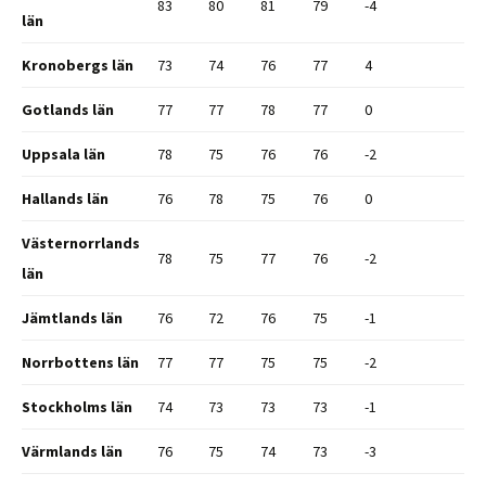
83
80
81
79
-4
län
Kronobergs län
73
74
76
77
4
Gotlands län
77
77
78
77
0
Uppsala län
78
75
76
76
-2
Hallands län
76
78
75
76
0
Västernorrlands
78
75
77
76
-2
län
Jämtlands län
76
72
76
75
-1
Norrbottens län
77
77
75
75
-2
Stockholms län
74
73
73
73
-1
Värmlands län
76
75
74
73
-3