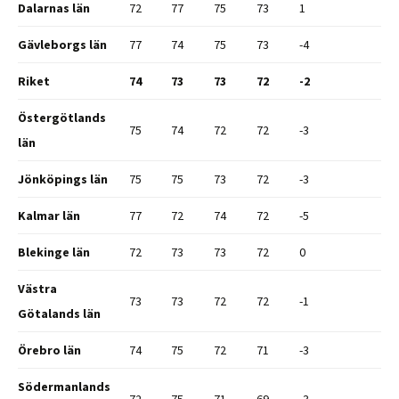
Dalarnas län
72
77
75
73
1
Gävleborgs län
77
74
75
73
-4
Riket
74
73
73
72
-2
Östergötlands
75
74
72
72
-3
län
Jönköpings län
75
75
73
72
-3
Kalmar län
77
72
74
72
-5
Blekinge län
72
73
73
72
0
Västra
73
73
72
72
-1
Götalands län
Örebro län
74
75
72
71
-3
Södermanlands