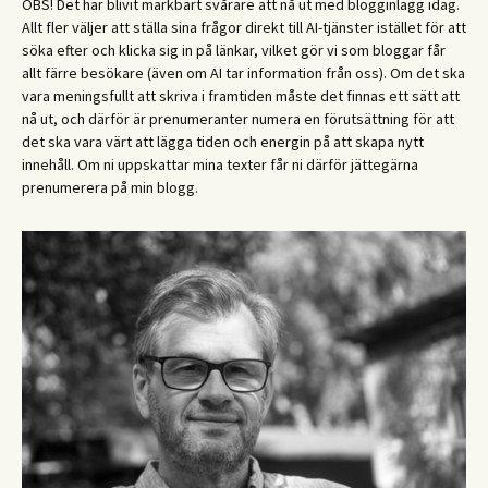
OBS! Det har blivit märkbart svårare att nå ut med blogginlägg idag.
Allt fler väljer att ställa sina frågor direkt till AI-tjänster istället för att
söka efter och klicka sig in på länkar, vilket gör vi som bloggar får
allt färre besökare (även om AI tar information från oss). Om det ska
vara meningsfullt att skriva i framtiden måste det finnas ett sätt att
nå ut, och därför är prenumeranter numera en förutsättning för att
det ska vara värt att lägga tiden och energin på att skapa nytt
innehåll. Om ni uppskattar mina texter får ni därför jättegärna
prenumerera på min blogg.