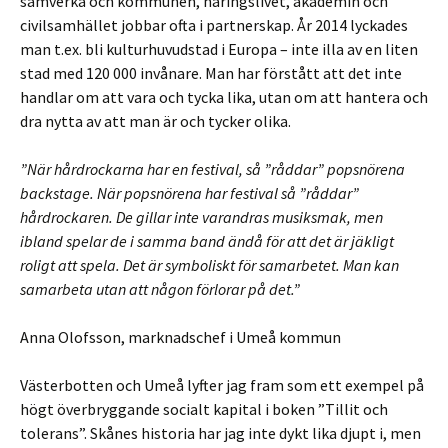
samverka och kommunen, näringslivet, akademin och
civilsamhället jobbar ofta i partnerskap. År 2014 lyckades
man t.ex. bli kulturhuvudstad i Europa – inte illa av en liten
stad med 120 000 invånare. Man har förstått att det inte
handlar om att vara och tycka lika, utan om att hantera och
dra nytta av att man är och tycker olika.
”När hårdrockarna har en festival, så ”råddar” popsnörena
backstage. När popsnörena har festival så ”råddar”
hårdrockaren. De gillar inte varandras musiksmak, men
ibland spelar de i samma band ändå för att det är jäkligt
roligt att spela. Det är symboliskt för samarbetet. Man kan
samarbeta utan att någon förlorar på det.”
Anna Olofsson, marknadschef i Umeå kommun
Västerbotten och Umeå lyfter jag fram som ett exempel på
högt överbryggande socialt kapital i boken ”Tillit och
tolerans”. Skånes historia har jag inte dykt lika djupt i, men