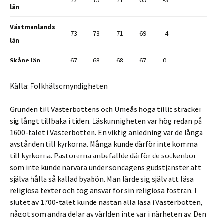
72
75
71
69
-3
län
Västmanlands
73
73
71
69
-4
län
Skåne län
67
68
68
67
0
Källa: Folkhälsomyndigheten
Grunden till Västerbottens och Umeås höga tillit sträcker
sig långt tillbaka i tiden. Läskunnigheten var hög redan på
1600-talet i Västerbotten. En viktig anledning var de långa
avstånden till kyrkorna. Många kunde därför inte komma
till kyrkorna. Pastorerna anbefallde därför de sockenbor
som inte kunde närvara under söndagens gudstjänster att
själva hålla så kallad byabön. Man lärde sig själv att läsa
religiösa texter och tog ansvar för sin religiösa fostran. I
slutet av 1700-talet kunde nästan alla läsa i Västerbotten,
något som andra delar av världen inte var i närheten av. Den