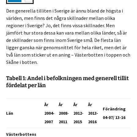
Den generella tilliten i Sverige är ännu bland de högsta i
världen, men finns det några skillnader mellan olika
regioner i Sverige? Jo, det finns vissa skillnader. Men
jämfört hur stora dessa kan vara mellan olika länder, så är
de skillnader som finns inom Sverige små. De flesta län
ligger ganska när genomsnittet för hela riket, men det är
två län som sticker ut en aning – Västerbotten i toppen och
Skåne i botten.
Tabell 1: Andel i befolkningen med generell tillit
fördelat per län
År
År
År
År
Förändring
Län
2004-
2008-
2012-
2013-
04-07/ 13-16
2007
2011
2015
2016
Västerbottens