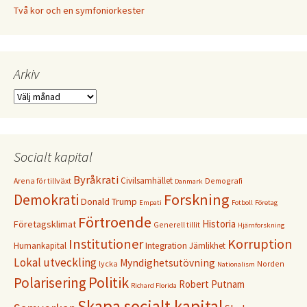
Två kor och en symfoniorkester
Arkiv
Arkiv
Socialt kapital
Byråkrati
Civilsamhället
Arena för tillväxt
Demografi
Danmark
Forskning
Demokrati
Donald Trump
Empati
Fotboll
Företag
Förtroende
Historia
Företagsklimat
Generell tillit
Hjärnforskning
Institutioner
Korruption
Humankapital
Integration
Jämlikhet
Lokal utveckling
Myndighetsutövning
lycka
Norden
Nationalism
Politik
Polarisering
Robert Putnam
Richard Florida
Skapa socialt kapital