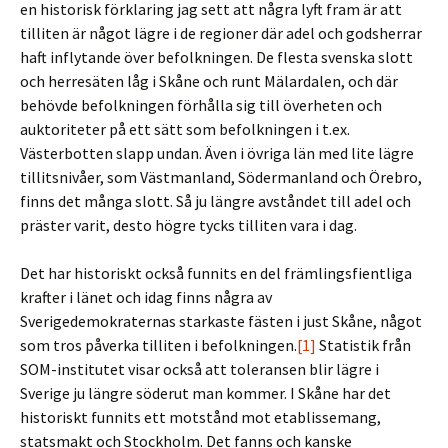
en historisk förklaring jag sett att några lyft fram är att
tilliten är något lägre i de regioner där adel och godsherrar
haft inflytande över befolkningen. De flesta svenska slott
och herresäten låg i Skåne och runt Mälardalen, och där
behövde befolkningen förhålla sig till överheten och
auktoriteter på ett sätt som befolkningen i t.ex.
Västerbotten slapp undan. Även i övriga län med lite lägre
tillitsnivåer, som Västmanland, Södermanland och Örebro,
finns det många slott. Så ju längre avståndet till adel och
präster varit, desto högre tycks tilliten vara i dag.
Det har historiskt också funnits en del främlingsfientliga
krafter i länet och idag finns några av
Sverigedemokraternas starkaste fästen i just Skåne, något
som tros påverka tilliten i befolkningen.
[1]
Statistik från
SOM-institutet visar också att toleransen blir lägre i
Sverige ju längre söderut man kommer. I Skåne har det
historiskt funnits ett motstånd mot etablissemang,
statsmakt och Stockholm. Det fanns och kanske