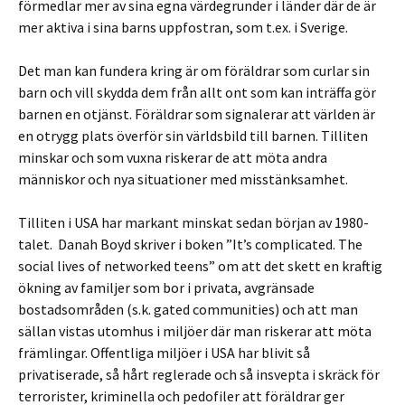
förmedlar mer av sina egna värdegrunder i länder där de är
mer aktiva i sina barns uppfostran, som t.ex. i Sverige.
Det man kan fundera kring är om föräldrar som curlar sin
barn och vill skydda dem från allt ont som kan inträffa gör
barnen en otjänst. Föräldrar som signalerar att världen är
en otrygg plats överför sin världsbild till barnen. Tilliten
minskar och som vuxna riskerar de att möta andra
människor och nya situationer med misstänksamhet.
Tilliten i USA har markant minskat sedan början av 1980-
talet. Danah Boyd skriver i boken ”It’s complicated. The
social lives of networked teens” om att det skett en kraftig
ökning av familjer som bor i privata, avgränsade
bostadsområden (s.k. gated communities) och att man
sällan vistas utomhus i miljöer där man riskerar att möta
främlingar. Offentliga miljöer i USA har blivit så
privatiserade, så hårt reglerade och så insvepta i skräck för
terrorister, kriminella och pedofiler att föräldrar ger