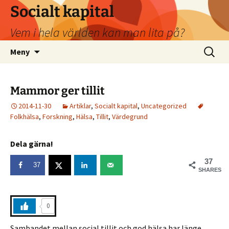
Socialt kapital
Vem i hela världen kan man lita på?
Hoppa
Sök
Meny
till
efter:
innehåll
Mammor ger tillit
2014-11-30
Artiklar
,
Socialt kapital
,
Uncategorized
Folkhälsa
,
Forskning
,
Hälsa
,
Tillit
,
Värdegrund
Dela gärna!
37
37
SHARES
0
Sambandet mellan social tillit och god hälsa har länge