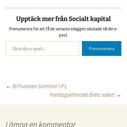
Upptäck mer från Socialt kapital
Prenumerera för att få de senaste inläggen skickade till din e-
post.
Skriv din e-post...
Prenumerera
Inläggsnavigering
←
Bi Puranen Sommar i P1
Företagsklimatet årets raket!
→
Lämna en kommentar