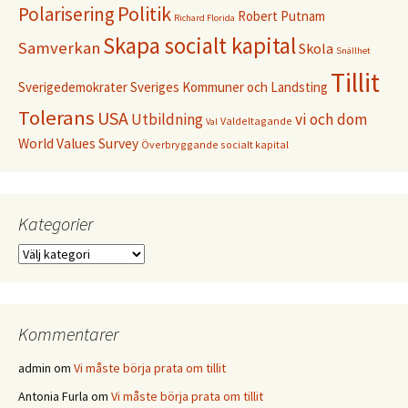
Politik
Polarisering
Robert Putnam
Richard Florida
Skapa socialt kapital
Samverkan
Skola
Snällhet
Tillit
Sverigedemokrater
Sveriges Kommuner och Landsting
Tolerans
USA
Utbildning
vi och dom
Valdeltagande
Val
World Values Survey
Överbryggande socialt kapital
Kategorier
Kategorier
Kommentarer
admin
om
Vi måste börja prata om tillit
Antonia Furla
om
Vi måste börja prata om tillit