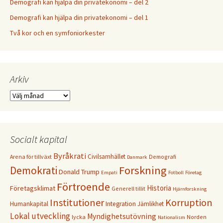
Demografi kan hjälpa din privatekonomi – del 2
Demografi kan hjälpa din privatekonomi – del 1
Två kor och en symfoniorkester
Arkiv
Arkiv
Socialt kapital
Byråkrati
Civilsamhället
Arena för tillväxt
Demografi
Danmark
Forskning
Demokrati
Donald Trump
Empati
Fotboll
Företag
Förtroende
Historia
Företagsklimat
Generell tillit
Hjärnforskning
Institutioner
Korruption
Humankapital
Integration
Jämlikhet
Lokal utveckling
Myndighetsutövning
lycka
Norden
Nationalism