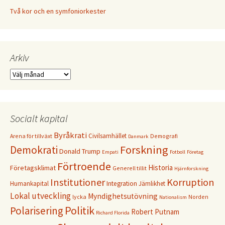
Två kor och en symfoniorkester
Arkiv
Arkiv
Socialt kapital
Byråkrati
Civilsamhället
Arena för tillväxt
Demografi
Danmark
Forskning
Demokrati
Donald Trump
Empati
Fotboll
Företag
Förtroende
Historia
Företagsklimat
Generell tillit
Hjärnforskning
Institutioner
Korruption
Humankapital
Integration
Jämlikhet
Lokal utveckling
Myndighetsutövning
lycka
Norden
Nationalism
Politik
Polarisering
Robert Putnam
Richard Florida