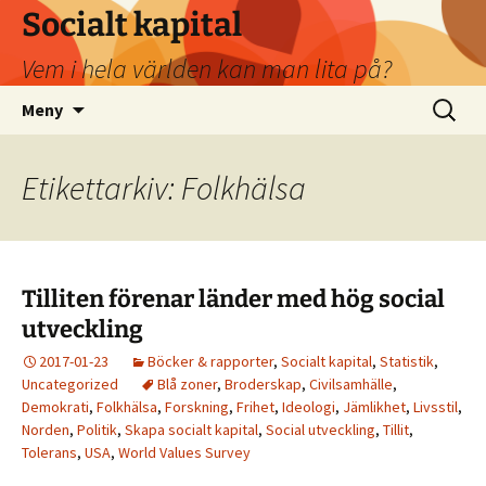
Socialt kapital
Vem i hela världen kan man lita på?
Hoppa
Sök
Meny
till
efter:
innehåll
Etikettarkiv: Folkhälsa
Tilliten förenar länder med hög social
utveckling
2017-01-23
Böcker & rapporter
,
Socialt kapital
,
Statistik
,
Uncategorized
Blå zoner
,
Broderskap
,
Civilsamhälle
,
Demokrati
,
Folkhälsa
,
Forskning
,
Frihet
,
Ideologi
,
Jämlikhet
,
Livsstil
,
Norden
,
Politik
,
Skapa socialt kapital
,
Social utveckling
,
Tillit
,
Tolerans
,
USA
,
World Values Survey