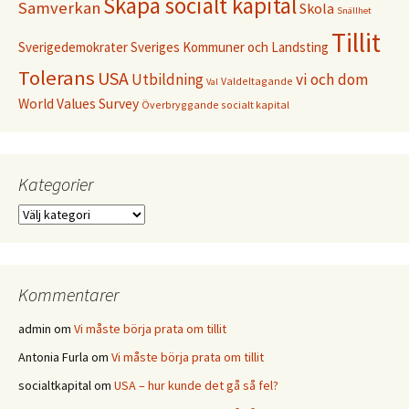
Skapa socialt kapital
Samverkan
Skola
Snällhet
Tillit
Sverigedemokrater
Sveriges Kommuner och Landsting
Tolerans
USA
Utbildning
vi och dom
Valdeltagande
Val
World Values Survey
Överbryggande socialt kapital
Kategorier
Kategorier
Kommentarer
admin
om
Vi måste börja prata om tillit
Antonia Furla
om
Vi måste börja prata om tillit
socialtkapital
om
USA – hur kunde det gå så fel?