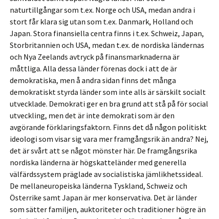
naturtillgångar som t.ex. Norge och USA, medan andra i
stort får klara sig utan som t.ex. Danmark, Holland och
Japan. Stora finansiella centra finns i t.ex. Schweiz, Japan,
Storbritannien och USA, medan t.ex. de nordiska ländernas
och Nya Zeelands avtryck på finansmarknaderna är
måttliga. Alla dessa länder förenas dock i att de är
demokratiska, men å andra sidan finns det många
demokratiskt styrda länder som inte alls är särskilt socialt
utvecklade. Demokrati ger en bra grund att stå på för social
utveckling, men det är inte demokrati som är den
avgörande förklaringsfaktorn. Finns det då någon politiskt
ideologi som visar sig vara mer framgångsrik än andra? Nej,
det är svårt att se något mönster här. De framgångsrika
nordiska länderna är högskatteländer med generella
välfärdssystem präglade av socialistiska jämlikhetssideal.
De mellaneuropeiska länderna Tyskland, Schweiz och
Österrike samt Japan är mer konservativa. Det är länder
som sätter familjen, auktoriteter och traditioner högre än