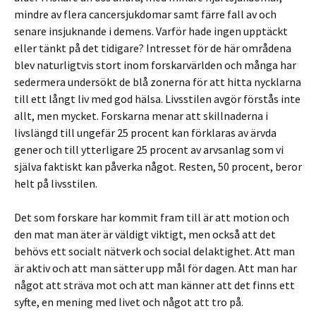
mindre av flera cancersjukdomar samt färre fall av och
senare insjuknande i demens. Varför hade ingen upptäckt
eller tänkt på det tidigare? Intresset för de här områdena
blev naturligtvis stort inom forskarvärlden och många har
sedermera undersökt de blå zonerna för att hitta nycklarna
till ett långt liv med god hälsa. Livsstilen avgör förstås inte
allt, men mycket. Forskarna menar att skillnaderna i
livslängd till ungefär 25 procent kan förklaras av ärvda
gener och till ytterligare 25 procent av arvsanlag som vi
själva faktiskt kan påverka något. Resten, 50 procent, beror
helt på livsstilen.
Det som forskare har kommit fram till är att motion och
den mat man äter är väldigt viktigt, men också att det
behövs ett socialt nätverk och social delaktighet. Att man
är aktiv och att man sätter upp mål för dagen. Att man har
något att sträva mot och att man känner att det finns ett
syfte, en mening med livet och något att tro på.