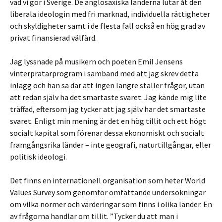
vad vi gör i Sverige. De anglosaxiska länderna lutar åt den
liberala ideologin med fri marknad, individuella rättigheter
och skyldigheter samt i de flesta fall också en hög grad av
privat finansierad välfärd.
Jag lyssnade på musikern och poeten Emil Jensens
vinterpratarprogram i samband med att jag skrev detta
inlägg och han sa där att ingen längre ställer frågor, utan
att redan själv ha det smartaste svaret. Jag kände mig lite
träffad, eftersom jag tycker att jag själv har det smartaste
svaret. Enligt min mening är det en hög tillit och ett högt
socialt kapital som förenar dessa ekonomiskt och socialt
framgångsrika länder – inte geografi, naturtillgångar, eller
politisk ideologi.
Det finns en internationell organisation som heter World
Values Survey som genomför omfattande undersökningar
om vilka normer och värderingar som finns i olika länder. En
av frågorna handlar om tillit. ”Tycker du att man i