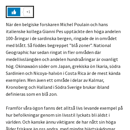
+1
När den belgiske forskaren Michel Poulain och hans
italienske kollega Gianni Pes upptäckte den höga andelen
100-åringar i de sardinska bergen, ringade de in området
med blått. Så föddes begreppet ”blå zoner”. National
Geographic har sedan ringat in fler områden där
medellivslängden och andelen hundraåringar är ovanligt
hög. Okinawaön söder om Japan, grekiska ön Ikaria, södra
Sardinien och Nicoya-halvön i Costa Rica är de mest kända
exemplen. Men även ett område i delar av Kalmar,
Kronoberg och Halland i Södra Sverige brukar ibland
definieras som en blå zon.
Framför våra ögon fanns det alltså livs levande exempel på
hur befolkningar genom sin livsstil lyckats bli äldst i
världen. Och kanske ännu viktigare: de har nått sin höga
ålder friskare än oss andra, med mindre hjärtsjukdomar,