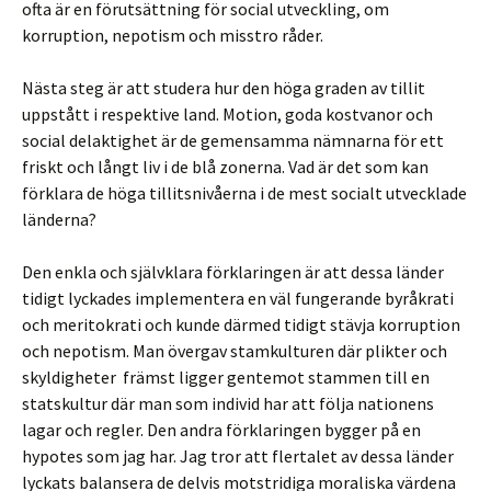
ofta är en förutsättning för social utveckling, om
korruption, nepotism och misstro råder.
Nästa steg är att studera hur den höga graden av tillit
uppstått i respektive land. Motion, goda kostvanor och
social delaktighet är de gemensamma nämnarna för ett
friskt och långt liv i de blå zonerna. Vad är det som kan
förklara de höga tillitsnivåerna i de mest socialt utvecklade
länderna?
Den enkla och självklara förklaringen är att dessa länder
tidigt lyckades implementera en väl fungerande byråkrati
och meritokrati och kunde därmed tidigt stävja korruption
och nepotism. Man övergav stamkulturen där plikter och
skyldigheter främst ligger gentemot stammen till en
statskultur där man som individ har att följa nationens
lagar och regler. Den andra förklaringen bygger på en
hypotes som jag har. Jag tror att flertalet av dessa länder
lyckats balansera de delvis motstridiga moraliska värdena