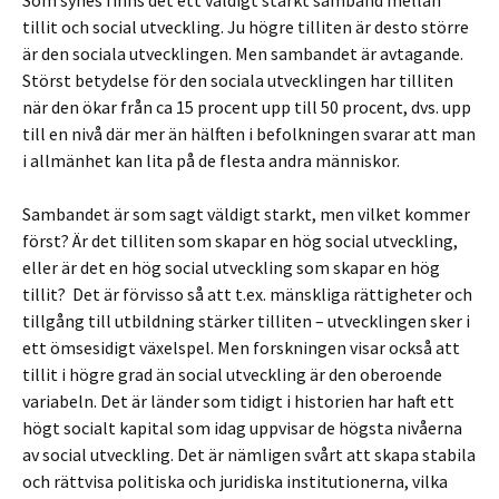
Som synes finns det ett väldigt starkt samband mellan
tillit och social utveckling. Ju högre tilliten är desto större
är den sociala utvecklingen. Men sambandet är avtagande.
Störst betydelse för den sociala utvecklingen har tilliten
när den ökar från ca 15 procent upp till 50 procent, dvs. upp
till en nivå där mer än hälften i befolkningen svarar att man
i allmänhet kan lita på de flesta andra människor.
Sambandet är som sagt väldigt starkt, men vilket kommer
först? Är det tilliten som skapar en hög social utveckling,
eller är det en hög social utveckling som skapar en hög
tillit? Det är förvisso så att t.ex. mänskliga rättigheter och
tillgång till utbildning stärker tilliten – utvecklingen sker i
ett ömsesidigt växelspel. Men forskningen visar också att
tillit i högre grad än social utveckling är den oberoende
variabeln. Det är länder som tidigt i historien har haft ett
högt socialt kapital som idag uppvisar de högsta nivåerna
av social utveckling. Det är nämligen svårt att skapa stabila
och rättvisa politiska och juridiska institutionerna, vilka