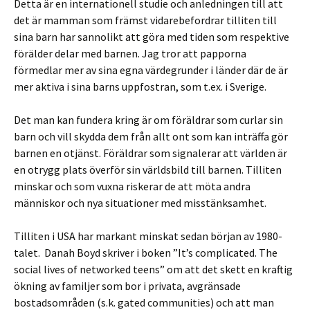
Detta är en internationell studie och anledningen till att
det är mamman som främst vidarebefordrar tilliten till
sina barn har sannolikt att göra med tiden som respektive
förälder delar med barnen. Jag tror att papporna
förmedlar mer av sina egna värdegrunder i länder där de är
mer aktiva i sina barns uppfostran, som t.ex. i Sverige.
Det man kan fundera kring är om föräldrar som curlar sin
barn och vill skydda dem från allt ont som kan inträffa gör
barnen en otjänst. Föräldrar som signalerar att världen är
en otrygg plats överför sin världsbild till barnen. Tilliten
minskar och som vuxna riskerar de att möta andra
människor och nya situationer med misstänksamhet.
Tilliten i USA har markant minskat sedan början av 1980-
talet. Danah Boyd skriver i boken ”It’s complicated. The
social lives of networked teens” om att det skett en kraftig
ökning av familjer som bor i privata, avgränsade
bostadsområden (s.k. gated communities) och att man