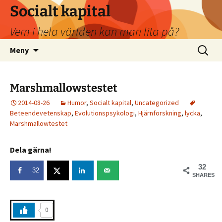
Socialt kapital
Vem i hela världen kan man lita på?
Hoppa
Sök
Meny
till
efter:
innehåll
Marshmallowstestet
2014-08-26
Humor
,
Socialt kapital
,
Uncategorized
Beteendevetenskap
,
Evolutionspsykologi
,
Hjärnforskning
,
lycka
,
Marshmallowtestet
Dela gärna!
32
32
SHARES
0