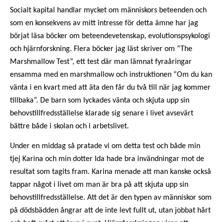
Socialt kapital handlar mycket om människors beteenden och
som en konsekvens av mitt intresse för detta ämne har jag
börjat läsa böcker om beteendevetenskap, evolutionspsykologi
och hjärnforskning. Flera böcker jag läst skriver om ”The
Marshmallow Test”, ett test där man lämnat fyraåringar
ensamma med en marshmallow och instruktionen “Om du kan
vänta i en kvart med att äta den får du två till när jag kommer
tillbaka”. De barn som lyckades vänta och skjuta upp sin
behovstillfredsställelse klarade sig senare i livet avsevärt
bättre både i skolan och i arbetslivet.
Under en middag så pratade vi om detta test och både min
tjej Karina och min dotter Ida hade bra invändningar mot de
resultat som tagits fram. Karina menade att man kanske också
tappar något i livet om man är bra på att skjuta upp sin
behovstillfredsställelse. Att det är den typen av människor som
på dödsbädden ångrar att de inte levt fullt ut, utan jobbat hårt