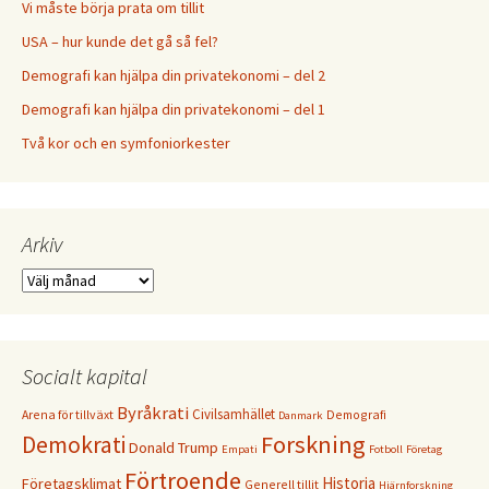
Vi måste börja prata om tillit
USA – hur kunde det gå så fel?
Demografi kan hjälpa din privatekonomi – del 2
Demografi kan hjälpa din privatekonomi – del 1
Två kor och en symfoniorkester
Arkiv
Arkiv
Socialt kapital
Byråkrati
Civilsamhället
Arena för tillväxt
Demografi
Danmark
Forskning
Demokrati
Donald Trump
Empati
Fotboll
Företag
Förtroende
Historia
Företagsklimat
Generell tillit
Hjärnforskning