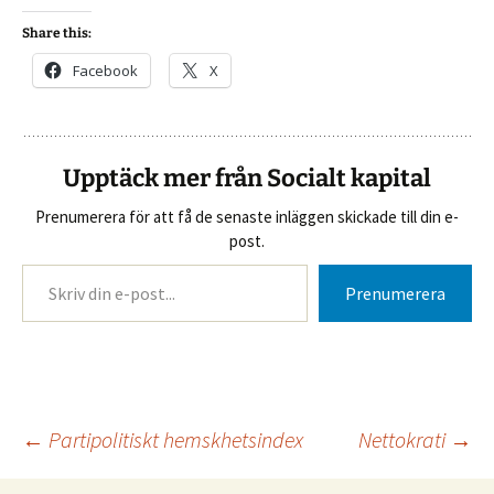
Share this:
Facebook
X
Upptäck mer från Socialt kapital
Prenumerera för att få de senaste inläggen skickade till din e-
post.
Skriv din e-post...
Prenumerera
Inläggsnavigering
←
Partipolitiskt hemskhetsindex
Nettokrati
→