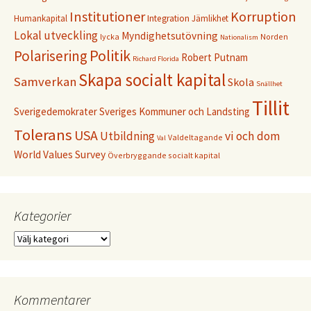
Institutioner
Korruption
Humankapital
Integration
Jämlikhet
Lokal utveckling
Myndighetsutövning
lycka
Norden
Nationalism
Politik
Polarisering
Robert Putnam
Richard Florida
Skapa socialt kapital
Samverkan
Skola
Snällhet
Tillit
Sverigedemokrater
Sveriges Kommuner och Landsting
Tolerans
USA
Utbildning
vi och dom
Valdeltagande
Val
World Values Survey
Överbryggande socialt kapital
Kategorier
Kategorier
Kommentarer