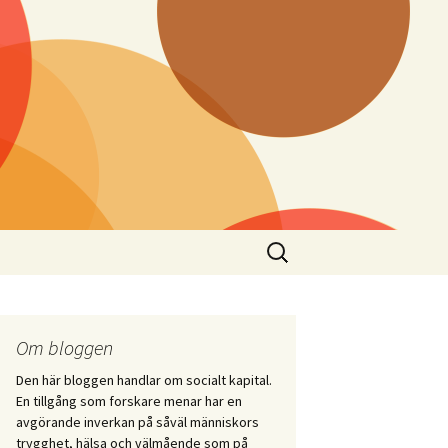
Sök
efter:
Om bloggen
Den här bloggen handlar om socialt kapital.
En tillgång som forskare menar har en
avgörande inverkan på såväl människors
trygghet, hälsa och välmående som på