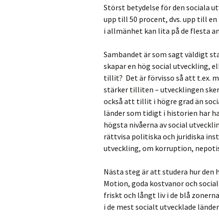
Störst betydelse för den sociala ut
upp till 50 procent, dvs. upp till 
i allmänhet kan lita på de flesta 
Sambandet är som sagt väldigt sta
skapar en hög social utveckling, e
tillit? Det är förvisso så att t.ex.
stärker tilliten – utvecklingen ske
också att tillit i högre grad än so
länder som tidigt i historien har h
högsta nivåerna av social utveckli
rättvisa politiska och juridiska ins
utveckling, om korruption, nepoti
Nästa steg är att studera hur den h
Motion, goda kostvanor och socia
friskt och långt liv i de blå zonern
i de mest socialt utvecklade lände