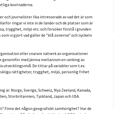
entliga kostnaderna.
ker och journalister lika intresserade av vad det är som
arför ringar vi inte in de länder och de platser som är
a, trygghet, miljö etc. och försöker förstå i grunden
 som vi gjort vad gäller de ”blå zonerna” och nyckeln
rganisation eller snarare nätverk av organisationer
. De genomför med jämna mellanrum en ranking av
la utvecklingsnivå. De tittar på variabler som t.ex.
nskliga rättigheter, trygghet, miljö, personlig frihet
ing är: Norge, Sverige, Schweiz, Nya Zeeland, Kanada,
lien, Storbritannien, Tyskland, Japan och USA.
t? Finns det någon geografiskt samhörighet? Har de