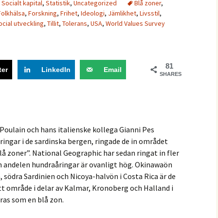
,
Socialt kapital
,
Statistik
,
Uncategorized
Blå zoner
,
Folkhälsa
,
Forskning
,
Frihet
,
Ideologi
,
Jämlikhet
,
Livsstil
,
ocial utveckling
,
Tillit
,
Tolerans
,
USA
,
World Values Survey
81
ter
LinkedIn
Email
SHARES
Poulain och hans italienske kollega Gianni Pes
ingar i de sardinska bergen, ringade de in området
å zoner”. National Geographic har sedan ringat in fler
 andelen hundraåringar är ovanligt hög. Okinawaön
, södra Sardinien och Nicoya-halvön i Costa Rica är de
 område i delar av Kalmar, Kronoberg och Halland i
eras som en blå zon.