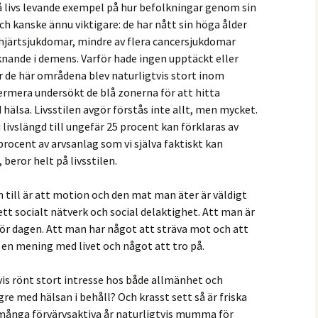
å livs levande exempel på hur befolkningar genom sin
. Och kanske ännu viktigare: de har nått sin höga ålder
 hjärtsjukdomar, mindre av flera cancersjukdomar
uknande i demens. Varför hade ingen upptäckt eller
ör de här områdena blev naturligtvis stort inom
rmera undersökt de blå zonerna för att hitta
d hälsa. Livsstilen avgör förstås inte allt, men mycket.
livslängd till ungefär 25 procent kan förklaras av
 procent av arvsanlag som vi själva faktiskt kan
beror helt på livsstilen.
till är att motion och den mat man äter är väldigt
ett socialt nätverk och social delaktighet. Att man är
för dagen. Att man har något att sträva mot och att
, en mening med livet och något att tro på.
vis rönt stort intresse hos både allmänhet och
ängre med hälsan i behåll? Och krasst sett så är friska
nga förvärvsaktiva år naturligtvis mumma för