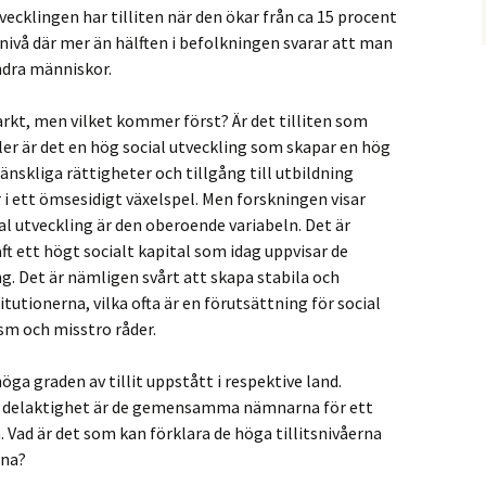
vecklingen har tilliten när den ökar från ca 15 procent
en nivå där mer än hälften i befolkningen svarar att man
andra människor.
rkt, men vilket kommer först? Är det tilliten som
ller är det en hög social utveckling som skapar en hög
 mänskliga rättigheter och tillgång till utbildning
r i ett ömsesidigt växelspel. Men forskningen visar
cial utveckling är den oberoende variabeln. Det är
aft ett högt socialt kapital som idag uppvisar de
ng. Det är nämligen svårt att skapa stabila och
titutionerna, vilka ofta är en förutsättning för social
sm och misstro råder.
öga graden av tillit uppstått i respektive land.
l delaktighet är de gemensamma nämnarna för ett
a. Vad är det som kan förklara de höga tillitsnivåerna
rna?