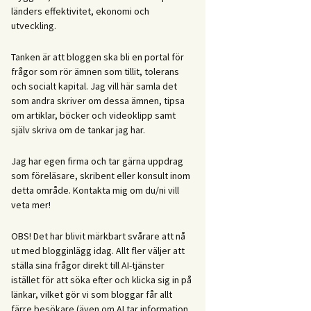
länders effektivitet, ekonomi och
utveckling.
Tanken är att bloggen ska bli en portal för
frågor som rör ämnen som tillit, tolerans
och socialt kapital. Jag vill här samla det
som andra skriver om dessa ämnen, tipsa
om artiklar, böcker och videoklipp samt
själv skriva om de tankar jag har.
Jag har egen firma och tar gärna uppdrag
som föreläsare, skribent eller konsult inom
detta område. Kontakta mig om du/ni vill
veta mer!
OBS! Det har blivit märkbart svårare att nå
ut med blogginlägg idag. Allt fler väljer att
ställa sina frågor direkt till AI-tjänster
istället för att söka efter och klicka sig in på
länkar, vilket gör vi som bloggar får allt
färre besökare (även om AI tar information