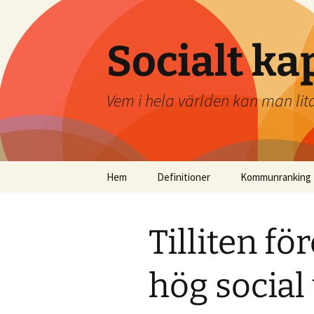
Socialt ka
Vem i hela världen kan man lit
Hoppa
Hem
Definitioner
Kommunranking
till
innehåll
Tilliten f
hög social