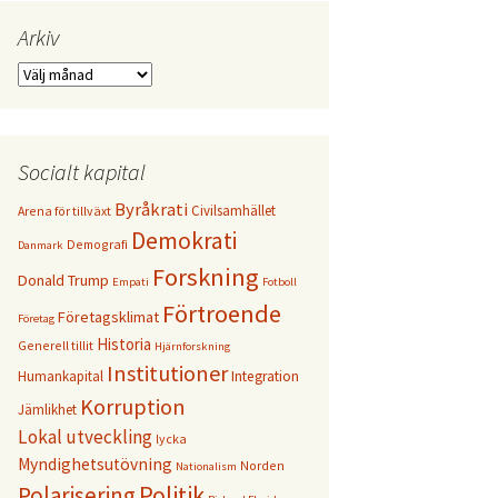
Arkiv
Arkiv
Socialt kapital
Byråkrati
Civilsamhället
Arena för tillväxt
Demokrati
Demografi
Danmark
Forskning
Donald Trump
Empati
Fotboll
Förtroende
Företagsklimat
Företag
Historia
Generell tillit
Hjärnforskning
Institutioner
Humankapital
Integration
Korruption
Jämlikhet
Lokal utveckling
lycka
Myndighetsutövning
Norden
Nationalism
Politik
Polarisering