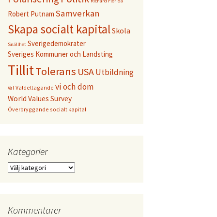
Richard Florida
Samverkan
Robert Putnam
Skapa socialt kapital
Skola
Sverigedemokrater
Snällhet
Sveriges Kommuner och Landsting
Tillit
Tolerans
USA
Utbildning
vi och dom
Valdeltagande
Val
World Values Survey
Överbryggande socialt kapital
Kategorier
Kategorier
Kommentarer