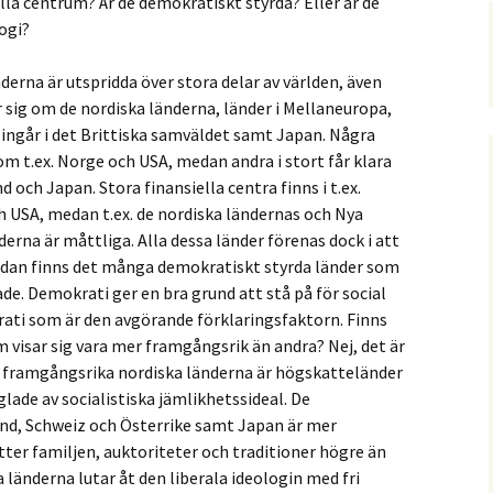
lla centrum? Är de demokratiskt styrda? Eller är de
ogi?
erna är utspridda över stora delar av världen, även
r sig om de nordiska länderna, länder i Mellaneuropa,
 ingår i det Brittiska samväldet samt Japan. Några
om t.ex. Norge och USA, medan andra i stort får klara
 och Japan. Stora finansiella centra finns i t.ex.
h USA, medan t.ex. de nordiska ländernas och Nya
rna är måttliga. Alla dessa länder förenas dock i att
idan finns det många demokratiskt styrda länder som
lade. Demokrati ger en bra grund att stå på för social
rati som är den avgörande förklaringsfaktorn. Finns
m visar sig vara mer framgångsrik än andra? Nej, det är
e framgångsrika nordiska länderna är högskatteländer
ade av socialistiska jämlikhetssideal. De
nd, Schweiz och Österrike samt Japan är mer
tter familjen, auktoriteter och traditioner högre än
a länderna lutar åt den liberala ideologin med fri