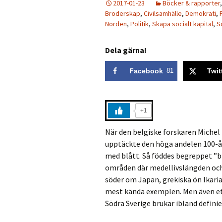
2017-01-23
Böcker & rapporter
Broderskap
,
Civilsamhälle
,
Demokrati
,
Norden
,
Politik
,
Skapa socialt kapital
,
S
Dela gärna!
Facebook
81
Twit
+1
När den belgiske forskaren Michel 
upptäckte den höga andelen 100-år
med blått. Så föddes begreppet ”bl
områden där medellivslängden och
söder om Japan, grekiska ön Ikaria
mest kända exemplen. Men även ett
Södra Sverige brukar ibland defini