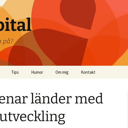
pital
a på?
Tips
Humor
Om mig
Kontakt
Mina böcker
örenar länder med
Boktips
Tips på artiklar
 utveckling