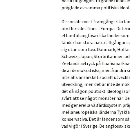
naturtillgångar? Utgör de finansie
präglade av samma politiska ideol
De socialt mest framgångsrika länd
om flertalet finns i Europa. Det rö
ett antal anglosaxiska länder som
länder har stora naturtillgångar s
sig utan som t.ex. Danmark, Holland
Schweiz, Japan, Storbritannien oc
Zeelands avtryck på finansmarknade
de är demokratiska, men å andra s
inte alls är särskilt socialt utveck
utveckling, men det är inte demok
det då någon politiskt ideologi so
svårt att se något mönster här. D
med generella välfärdssystem prägl
mellaneuropeiska länderna Tyskla
konservativa. Det är länder som sä
vad vi gör i Sverige. De anglosaxisk