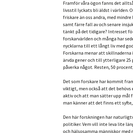
Framför våra ögon fanns det allts
livsstil lyckats bli äldst i världen
friskare än oss andra, med mindre
samt färre fall av och senare insj
tänkt på det tidigare? Intresset f
forskarvärlden och många har sede
nycklarna till ett långt liv med go
Forskarna menar att skillnaderna i 
ärvda gener och till ytterligare 25
påverka något. Resten, 50 procent, 
Det som forskare har kommit fram 
viktigt, men också att det behövs 
aktiv och att man sätter upp mål 
man känner att det finns ett syfte
Den här forskningen har naturligt
politiker. Vem vill inte leva lite l
och hälsosamma människor med må