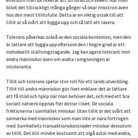
eftersom man då riskerar att bli lurad och sviken. Har man
blivit det tillräckligt många gånger så ökar misstron även
hos den mest tillitsfulle. Detta är en viktig orsak till att
tillit är så svårt att bygga upp och så lätt att rasera.
Tolerans påverkas också av den sociala kontexten, men den
är lättare att bygga upp eftersom den i högre grad är ett
individuellt ställningstagande. Jag kan agera tolerant mot
andra människor även om andra i omgivningen är
intoleranta.
Tillit och tolerans spelar stor roll för ett lands utveckling.
Tillit till andra människor gör livet enklare: det är lättare
att få stöd och hjälp när man behöver det, och med ett bra
socialt nätverk öppnas fler dörrar i livet. De sociala
friktionerna i samhället minskar. Utan tillit är det svårt att
samverka med människor som man inte är nära förtrogen
med. Samhällets transaktionskostnader minskar dessutom
av tillit. Det blir mindre kostsamt att ingå avtal med andra,