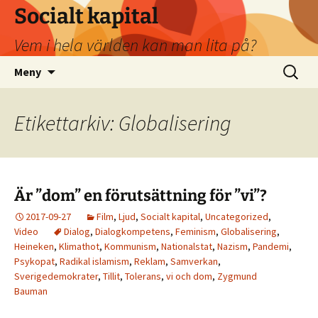
Socialt kapital
Vem i hela världen kan man lita på?
Hoppa
Sök
Meny
till
efter:
innehåll
Etikettarkiv: Globalisering
Är ”dom” en förutsättning för ”vi”?
2017-09-27
Film
,
Ljud
,
Socialt kapital
,
Uncategorized
,
Video
Dialog
,
Dialogkompetens
,
Feminism
,
Globalisering
,
Heineken
,
Klimathot
,
Kommunism
,
Nationalstat
,
Nazism
,
Pandemi
,
Psykopat
,
Radikal islamism
,
Reklam
,
Samverkan
,
Sverigedemokrater
,
Tillit
,
Tolerans
,
vi och dom
,
Zygmund
Bauman