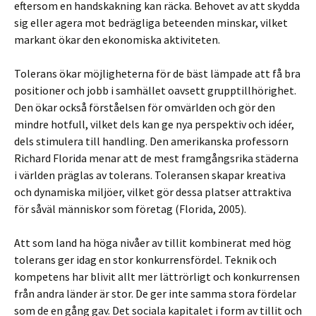
eftersom en handskakning kan räcka. Behovet av att skydda
sig eller agera mot bedrägliga beteenden minskar, vilket
markant ökar den ekonomiska aktiviteten.
Tolerans ökar möjligheterna för de bäst lämpade att få bra
positioner och jobb i samhället oavsett grupptillhörighet.
Den ökar också förståelsen för omvärlden och gör den
mindre hotfull, vilket dels kan ge nya perspektiv och idéer,
dels stimulera till handling. Den amerikanska professorn
Richard Florida menar att de mest framgångsrika städerna
i världen präglas av tolerans. Toleransen skapar kreativa
och dynamiska miljöer, vilket gör dessa platser attraktiva
för såväl människor som företag (Florida, 2005).
Att som land ha höga nivåer av tillit kombinerat med hög
tolerans ger idag en stor konkurrensfördel. Teknik och
kompetens har blivit allt mer lättrörligt och konkurrensen
från andra länder är stor. De ger inte samma stora fördelar
som de en gång gav. Det sociala kapitalet i form av tillit och