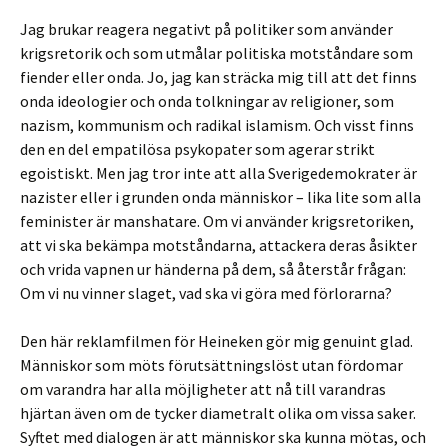
Jag brukar reagera negativt på politiker som använder
krigsretorik och som utmålar politiska motståndare som
fiender eller onda. Jo, jag kan sträcka mig till att det finns
onda ideologier och onda tolkningar av religioner, som
nazism, kommunism och radikal islamism. Och visst finns
den en del empatilösa psykopater som agerar strikt
egoistiskt. Men jag tror inte att alla Sverigedemokrater är
nazister eller i grunden onda människor – lika lite som alla
feminister är manshatare. Om vi använder krigsretoriken,
att vi ska bekämpa motståndarna, attackera deras åsikter
och vrida vapnen ur händerna på dem, så återstår frågan:
Om vi nu vinner slaget, vad ska vi göra med förlorarna?
Den här reklamfilmen för Heineken gör mig genuint glad.
Människor som möts förutsättningslöst utan fördomar
om varandra har alla möjligheter att nå till varandras
hjärtan även om de tycker diametralt olika om vissa saker.
Syftet med dialogen är att människor ska kunna mötas, och