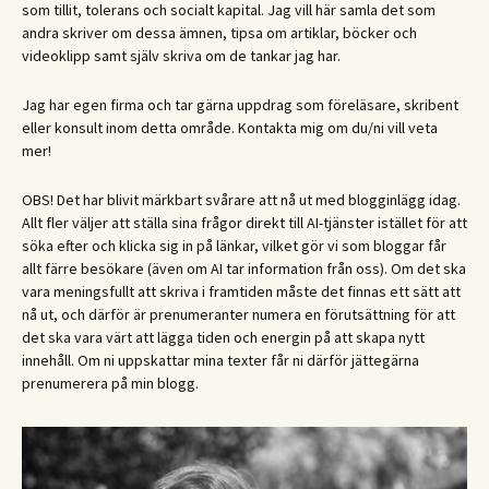
som tillit, tolerans och socialt kapital. Jag vill här samla det som
andra skriver om dessa ämnen, tipsa om artiklar, böcker och
videoklipp samt själv skriva om de tankar jag har.
Jag har egen firma och tar gärna uppdrag som föreläsare, skribent
eller konsult inom detta område. Kontakta mig om du/ni vill veta
mer!
OBS! Det har blivit märkbart svårare att nå ut med blogginlägg idag.
Allt fler väljer att ställa sina frågor direkt till AI-tjänster istället för att
söka efter och klicka sig in på länkar, vilket gör vi som bloggar får
allt färre besökare (även om AI tar information från oss). Om det ska
vara meningsfullt att skriva i framtiden måste det finnas ett sätt att
nå ut, och därför är prenumeranter numera en förutsättning för att
det ska vara värt att lägga tiden och energin på att skapa nytt
innehåll. Om ni uppskattar mina texter får ni därför jättegärna
prenumerera på min blogg.