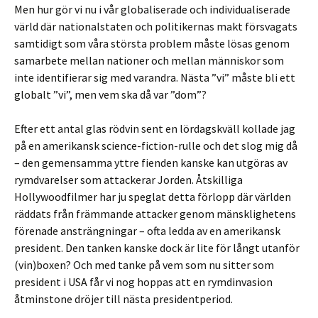
Men hur gör vi nu i vår globaliserade och individualiserade
värld där nationalstaten och politikernas makt försvagats
samtidigt som våra största problem måste lösas genom
samarbete mellan nationer och mellan människor som
inte identifierar sig med varandra. Nästa ”vi” måste bli ett
globalt ”vi”, men vem ska då var ”dom”?
Efter ett antal glas rödvin sent en lördagskväll kollade jag
på en amerikansk science-fiction-rulle och det slog mig då
– den gemensamma yttre fienden kanske kan utgöras av
rymdvarelser som attackerar Jorden. Åtskilliga
Hollywoodfilmer har ju speglat detta förlopp där världen
räddats från främmande attacker genom mänsklighetens
förenade ansträngningar – ofta ledda av en amerikansk
president. Den tanken kanske dock är lite för långt utanför
(vin)boxen? Och med tanke på vem som nu sitter som
president i USA får vi nog hoppas att en rymdinvasion
åtminstone dröjer till nästa presidentperiod.