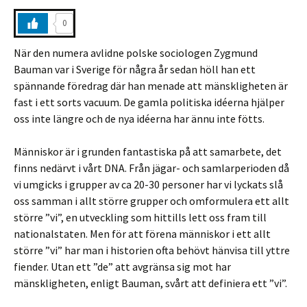
0
När den numera avlidne polske sociologen Zygmund
Bauman var i Sverige för några år sedan höll han ett
spännande föredrag där han menade att mänskligheten är
fast i ett sorts vacuum. De gamla politiska idéerna hjälper
oss inte längre och de nya idéerna har ännu inte fötts.
Människor är i grunden fantastiska på att samarbete, det
finns nedärvt i vårt DNA. Från jägar- och samlarperioden då
vi umgicks i grupper av ca 20-30 personer har vi lyckats slå
oss samman i allt större grupper och omformulera ett allt
större ”vi”, en utveckling som hittills lett oss fram till
nationalstaten. Men för att förena människor i ett allt
större ”vi” har man i historien ofta behövt hänvisa till yttre
fiender. Utan ett ”de” att avgränsa sig mot har
mänskligheten, enligt Bauman, svårt att definiera ett ”vi”.