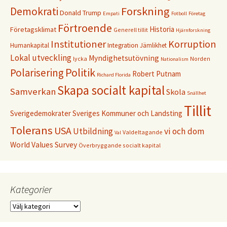
Forskning
Demokrati
Donald Trump
Empati
Fotboll
Företag
Förtroende
Historia
Företagsklimat
Generell tillit
Hjärnforskning
Institutioner
Korruption
Humankapital
Integration
Jämlikhet
Lokal utveckling
Myndighetsutövning
lycka
Norden
Nationalism
Politik
Polarisering
Robert Putnam
Richard Florida
Skapa socialt kapital
Samverkan
Skola
Snällhet
Tillit
Sverigedemokrater
Sveriges Kommuner och Landsting
Tolerans
USA
Utbildning
vi och dom
Valdeltagande
Val
World Values Survey
Överbryggande socialt kapital
Kategorier
Kategorier