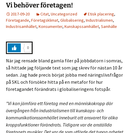
Vi behöver företagen!
2017-09-20
Citat
,
Uncategorized
Etisk placering
,
Företagande
,
Företagsklimat
,
Globalisering
,
Industrialismen
,
Industrisamhället
,
Konsumenter
,
Kunskapssamhället
,
Samhälle
0
När jag rensade bland gamla filer på jobbdatorn i somras,
så hittade jag följande text som jag skrev för nästan 10 år
sedan. Jag hade precis börjat jobba med näringslivsfrågor
på SKL och försökte hitta på en metafor för hur
företagandet förändrats i globaliseringens fotspår.
”Vi kan jämföra ett företag med en människokropp där
övergången från industrialismen till kunskaps- och
kommunikationssamhället inneburit att ansvaret för olika
kroppsfunktioner förändrats. Tidigare var de anställda
företagets muskler. Det var de som utförde det tunga arbetet.