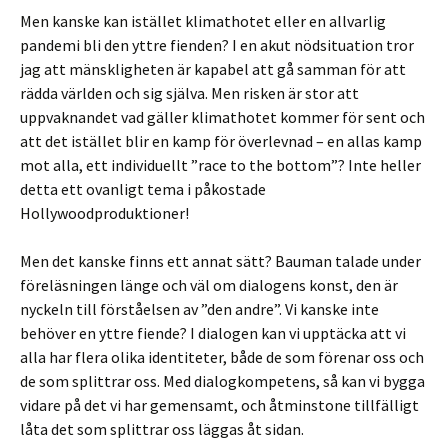
Men kanske kan istället klimathotet eller en allvarlig
pandemi bli den yttre fienden? I en akut nödsituation tror
jag att mänskligheten är kapabel att gå samman för att
rädda världen och sig själva. Men risken är stor att
uppvaknandet vad gäller klimathotet kommer för sent och
att det istället blir en kamp för överlevnad – en allas kamp
mot alla, ett individuellt ”race to the bottom”? Inte heller
detta ett ovanligt tema i påkostade
Hollywoodproduktioner!
Men det kanske finns ett annat sätt? Bauman talade under
föreläsningen länge och väl om dialogens konst, den är
nyckeln till förståelsen av ”den andre”. Vi kanske inte
behöver en yttre fiende? I dialogen kan vi upptäcka att vi
alla har flera olika identiteter, både de som förenar oss och
de som splittrar oss. Med dialogkompetens, så kan vi bygga
vidare på det vi har gemensamt, och åtminstone tillfälligt
låta det som splittrar oss läggas åt sidan.