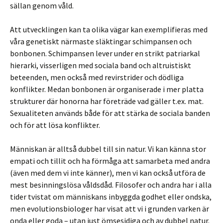
sällan genom våld.
Att utvecklingen kan ta olika vägar kan exemplifieras med
våra genetiskt närmaste släktingar schimpansen och
bonbonen. Schimpansen lever under en strikt patriarkal
hierarki, visserligen med sociala band och altruistiskt
beteenden, men också med revirstrider och dödliga
konflikter. Medan bonbonen är organiserade i mer platta
strukturer där honorna har företräde vad gäller t.ex. mat.
Sexualiteten används både för att stärka de sociala banden
och för att lösa konflikter.
Människan är alltså dubbel till sin natur. Vi kan känna stor
empati och tillit och ha förmåga att samarbeta med andra
(även med dem vi inte känner), men vi kan också utföra de
mest besinningslösa våldsdåd. Filosofer och andra har i alla
tider tvistat om människans inbyggda godhet eller ondska,
men evolutionsbiologer har visat att vi i grunden varken är
onda eller goda – utan just ömsesidiga och av dubbel natur.