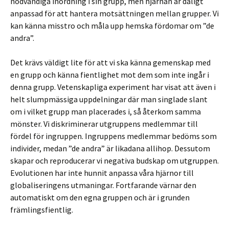
nödvändiga inordning i sin grupp, men hjärnan är dåligt
anpassad för att hantera motsättningen mellan grupper. Vi
kan känna misstro och måla upp hemska fördomar om ”de
andra”.
Det krävs väldigt lite för att vi ska känna gemenskap med
en grupp och känna fientlighet mot dem som inte ingår i
denna grupp. Vetenskapliga experiment har visat att även i
helt slumpmässiga uppdelningar där man singlade slant
om i vilket grupp man placerades i, så återkom samma
mönster. Vi diskriminerar utgruppens medlemmar till
fördel för ingruppen. Ingruppens medlemmar bedöms som
individer, medan ”de andra” är likadana allihop. Dessutom
skapar och reproducerar vi negativa budskap om utgruppen.
Evolutionen har inte hunnit anpassa våra hjärnor till
globaliseringens utmaningar. Fortfarande värnar den
automatiskt om den egna gruppen och är i grunden
främlingsfientlig.