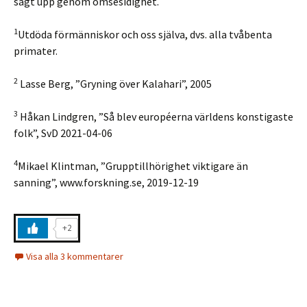
sagt upp genom ömsesidighet.
1
Utdöda förmänniskor och oss själva, dvs. alla tvåbenta
primater.
2
Lasse Berg, ”Gryning över Kalahari”, 2005
3
Håkan Lindgren, ”Så blev européerna världens konstigaste
folk”, SvD 2021-04-06
4
Mikael Klintman, ”Grupptillhörighet viktigare än
sanning”, www.forskning.se, 2019-12-19
+2
Visa alla 3 kommentarer