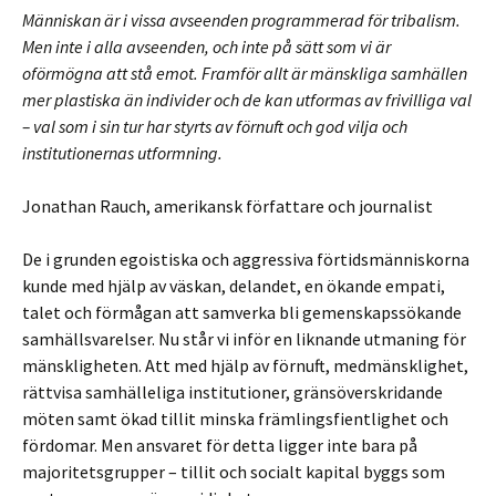
Människan är i vissa avseenden programmerad för tribalism.
Men inte i alla avseenden, och inte på sätt som vi är
oförmögna att stå emot. Framför allt är mänskliga samhällen
mer plastiska än individer och de kan utformas av frivilliga val
– val som i sin tur har styrts av förnuft och god vilja och
institutionernas utformning.
Jonathan Rauch, amerikansk författare och journalist
De i grunden egoistiska och aggressiva förtidsmänniskorna
kunde med hjälp av väskan, delandet, en ökande empati,
talet och förmågan att samverka bli gemenskapssökande
samhällsvarelser. Nu står vi inför en liknande utmaning för
mänskligheten. Att med hjälp av förnuft, medmänsklighet,
rättvisa samhälleliga institutioner, gränsöverskridande
möten samt ökad tillit minska främlingsfientlighet och
fördomar. Men ansvaret för detta ligger inte bara på
majoritetsgrupper – tillit och socialt kapital byggs som