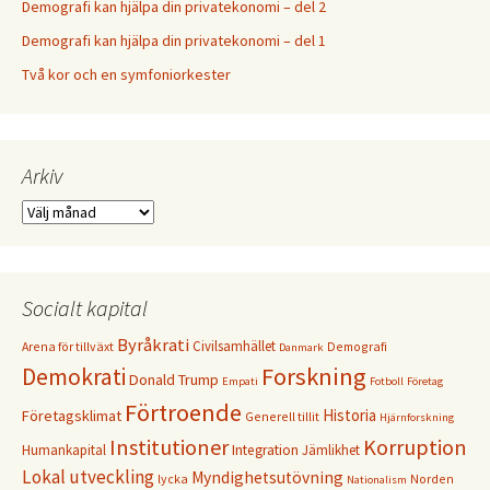
Demografi kan hjälpa din privatekonomi – del 2
Demografi kan hjälpa din privatekonomi – del 1
Två kor och en symfoniorkester
Arkiv
Arkiv
Socialt kapital
Byråkrati
Civilsamhället
Arena för tillväxt
Demografi
Danmark
Forskning
Demokrati
Donald Trump
Empati
Fotboll
Företag
Förtroende
Historia
Företagsklimat
Generell tillit
Hjärnforskning
Institutioner
Korruption
Humankapital
Integration
Jämlikhet
Lokal utveckling
Myndighetsutövning
lycka
Norden
Nationalism