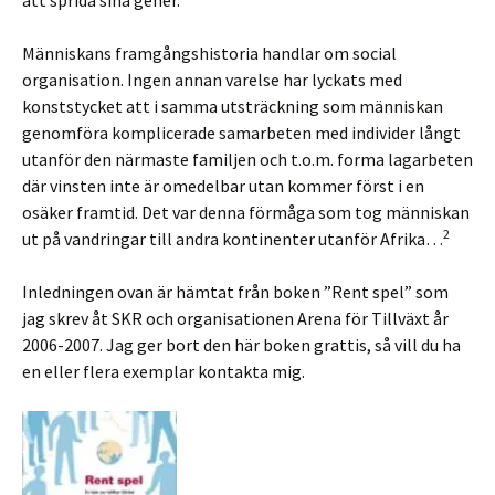
att sprida sina gener.
Människans framgångshistoria handlar om social
organisation. Ingen annan varelse har lyckats med
konststycket att i samma utsträckning som människan
genomföra komplicerade samarbeten med individer långt
utanför den närmaste familjen och t.o.m. forma lagarbeten
där vinsten inte är omedelbar utan kommer först i en
osäker framtid. Det var denna förmåga som tog människan
2
ut på vandringar till andra kontinenter utanför Afrika…
Inledningen ovan är hämtat från boken ”Rent spel” som
jag skrev åt SKR och organisationen Arena för Tillväxt år
2006-2007. Jag ger bort den här boken grattis, så vill du ha
en eller flera exemplar kontakta mig.