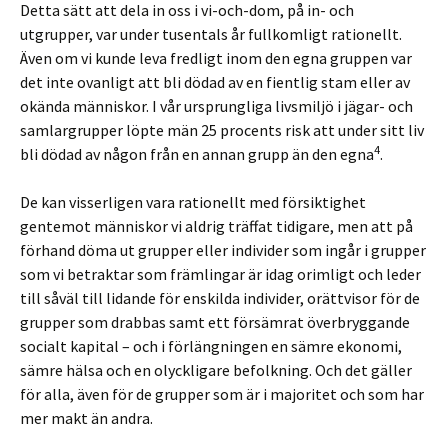
Detta sätt att dela in oss i vi-och-dom, på in- och
utgrupper, var under tusentals år fullkomligt rationellt.
Även om vi kunde leva fredligt inom den egna gruppen var
det inte ovanligt att bli dödad av en fientlig stam eller av
okända människor. I vår ursprungliga livsmiljö i jägar- och
samlargrupper löpte män 25 procents risk att under sitt liv
4
bli dödad av någon från en annan grupp än den egna
.
De kan visserligen vara rationellt med försiktighet
gentemot människor vi aldrig träffat tidigare, men att på
förhand döma ut grupper eller individer som ingår i grupper
som vi betraktar som främlingar är idag orimligt och leder
till såväl till lidande för enskilda individer, orättvisor för de
grupper som drabbas samt ett försämrat överbryggande
socialt kapital – och i förlängningen en sämre ekonomi,
sämre hälsa och en olyckligare befolkning. Och det gäller
för alla, även för de grupper som är i majoritet och som har
mer makt än andra.