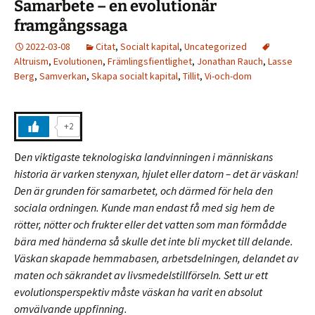
Samarbete – en evolutionär
framgångssaga
2022-03-08
Citat
,
Socialt kapital
,
Uncategorized
Altruism
,
Evolutionen
,
Främlingsfientlighet
,
Jonathan Rauch
,
Lasse
Berg
,
Samverkan
,
Skapa socialt kapital
,
Tillit
,
Vi-och-dom
+2
D
en viktigaste teknologiska landvinningen i människans
historia är varken stenyxan, hjulet eller datorn – det är väskan!
Den är grunden för samarbetet, och därmed för hela den
sociala ordningen. Kunde man endast få med sig hem de
rötter, nötter och frukter eller det vatten som man förmådde
bära med händerna så skulle det inte bli mycket till delande.
Väskan skapade hemmabasen, arbetsdelningen, delandet av
maten och säkrandet av livsmedelstillförseln. Sett ur ett
evolutionsperspektiv måste väskan ha varit en absolut
omvälvande uppfinning.