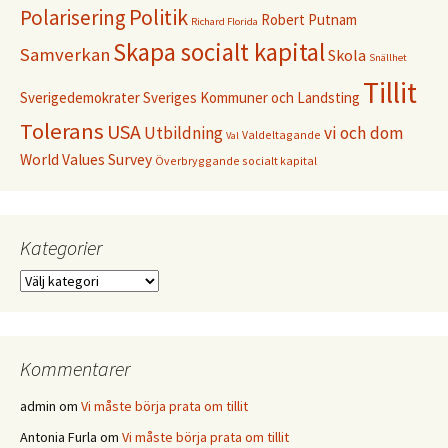
Politik
Polarisering
Robert Putnam
Richard Florida
Skapa socialt kapital
Samverkan
Skola
Snällhet
Tillit
Sverigedemokrater
Sveriges Kommuner och Landsting
Tolerans
USA
Utbildning
vi och dom
Valdeltagande
Val
World Values Survey
Överbryggande socialt kapital
Kategorier
Kategorier
Kommentarer
admin
om
Vi måste börja prata om tillit
Antonia Furla
om
Vi måste börja prata om tillit