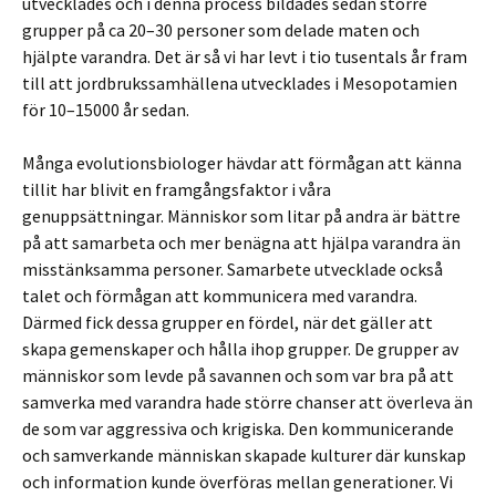
utvecklades och i denna process bildades sedan större
grupper på ca 20–30 personer som delade maten och
hjälpte varandra. Det är så vi har levt i tio tusentals år fram
till att jordbrukssamhällena utvecklades i Mesopotamien
för 10–15000 år sedan.
Många evolutionsbiologer hävdar att förmågan att känna
tillit har blivit en framgångsfaktor i våra
genuppsättningar. Människor som litar på andra är bättre
på att samarbeta och mer benägna att hjälpa varandra än
misstänksamma personer. Samarbete utvecklade också
talet och förmågan att kommunicera med varandra.
Därmed fick dessa grupper en fördel, när det gäller att
skapa gemenskaper och hålla ihop grupper. De grupper av
människor som levde på savannen och som var bra på att
samverka med varandra hade större chanser att överleva än
de som var aggressiva och krigiska. Den kommunicerande
och samverkande människan skapade kulturer där kunskap
och information kunde överföras mellan generationer. Vi