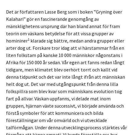
Det är författaren Lasse Berg som i boken ”Gryning över
Kalahari” gör en fascinerande genomgång av
mänsklighetens ursprung där han bland annat för fram
teorin om väskans betydelse för att vissa grupper av
1
homininer
klarade sig bättre, medan andra grupper eller
arter dog ut. Forskare tror idag att vi härstammar från en
liten folkstam på kanske 10 000 människor någonstans i
Afrika för 150 000 år sedan. Vår egen art fanns redan långt
tidigare, men klimatet blev oerhört torrt och kallt vid
denna tidpunkt och det var inte långt ifrån att människan
helt dog ut. Det var med utgångspunkt från denna lilla
folkspillra som blev kvar som människans evolution tog
fart på allvar. Väskan uppfanns, vi delade mat inom
gruppen, hjärnan växte successivt, vi började använda och
förstå symboler för att kommunicera och bilda
föreställningar om vår omvärld och vi utvecklade
talförmågan. Under denna utvecklingsprocess stärktes vår
förmåga att känna empati. Vi kunde föreställa oss hur