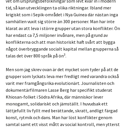
vet om ursprungsbefolkningar som levt kvar in i modern
tid, så kan utvecklingen ta olika riktningar. Ibland mer
krigiskt som i Sepik-området i Nya Guinea där nästan inga
samhällen vuxit sig större än 300 personer. Man har inte
klarat av att leva i större grupper utan stora konflikter. Ön
har endast ca 7,5 miljoner invånare, men på grund av
konflikterna och att man historiskt haft svårt att bygga
något överbryggande socialt kapital mellan grupperna så
3
talas det över 800 språk på ön
.
Men som jag skrev ovan är det mycket som tyder på att de
grupper som lyckats leva mer fredligt med varandra också
varit mer framgångsrika evolutionärt. Journalisten och
dokumentärfilmaren Lasse Berg har specifikt studerat
Khiosan-folket i Södra Afrika, där människor lever
monogamt, solidariskt och jämställt. I huvudsak ett
lättjefullt liv fyllt med berättande, skratt, andligt färgad
konst, rytmik och dans. Man har löst konflikter genom
samtal samt ett visst mått av social kontroll, men ytterst