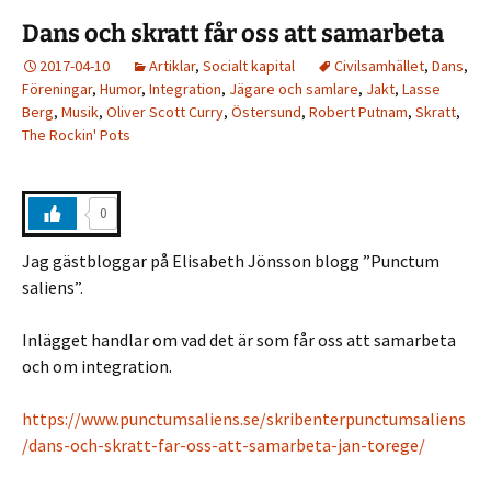
Dans och skratt får oss att samarbeta
2017-04-10
Artiklar
,
Socialt kapital
Civilsamhället
,
Dans
,
Föreningar
,
Humor
,
Integration
,
Jägare och samlare
,
Jakt
,
Lasse
Berg
,
Musik
,
Oliver Scott Curry
,
Östersund
,
Robert Putnam
,
Skratt
,
The Rockin' Pots
0
Jag gästbloggar på Elisabeth Jönsson blogg ”Punctum
saliens”.
Inlägget handlar om vad det är som får oss att samarbeta
och om integration.
https://www.punctumsaliens.se/skribenterpunctumsaliens
/dans-och-skratt-far-oss-att-samarbeta-jan-torege/