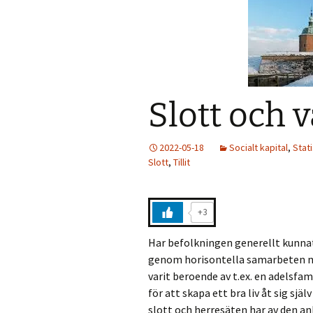
Slott och 
2022-05-18
Socialt kapital
,
Stati
Slott
,
Tillit
+3
Har befolkningen generellt kunnat
genom horisontella samarbeten me
varit beroende av t.ex. en adelsfa
för att skapa ett bra liv åt sig sj
slott och herresäten har av den anl