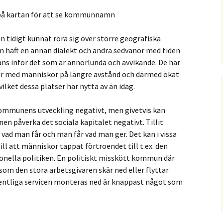
på kartan för att se kommunnamn
n tidigt kunnat röra sig över större geografiska
m haft en annan dialekt och andra sedvanor med tiden
ans inför det som är annorlunda och avvikande. De har
ter med människor på längre avstånd och därmed ökat
 vilket dessa platser har nytta av än idag.
 kommunens utveckling negativt, men givetvis kan
en påverka det sociala kapitalet negativt. Tillit
vad man får och man får vad man ger. Det kan i vissa
ill att människor tappat förtroendet till t.ex. den
onella politiken. En politiskt misskött kommun där
 som den stora arbetsgivaren skär ned eller flyttar
fentliga servicen monteras ned är knappast något som