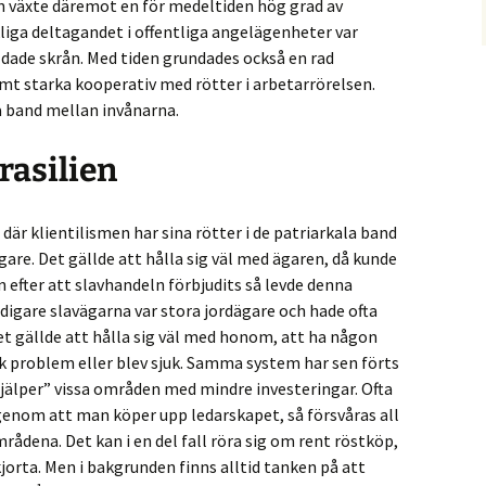
en växte däremot en för medeltiden hög grad av
kliga deltagandet i offentliga angelägenheter var
dade skrån. Med tiden grundades också en rad
t starka kooperativ med rötter i arbetarrörelsen.
a band mellan invånarna.
rasilien
där klientilismen har sina rötter i de patriarkala band
are. Det gällde att hålla sig väl med ägaren, då kunde
 efter att slavhandeln förbjudits så levde denna
idigare slavägarna var stora jordägare och hade ofta
et gällde att hålla sig väl med honom, att ha någon
 problem eller blev sjuk. Samma system har sen förts
”hjälper” vissa områden med mindre investeringar. Ofta
genom att man köper upp ledarskapet, så försvåras all
mrådena. Det kan i en del fall röra sig om rent röstköp,
jorta. Men i bakgrunden finns alltid tanken på att