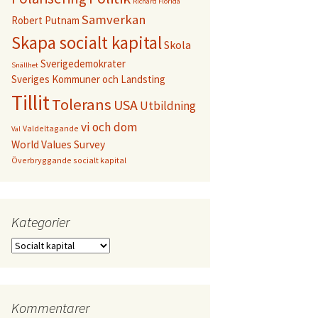
Richard Florida
Samverkan
Robert Putnam
Skapa socialt kapital
Skola
Sverigedemokrater
Snällhet
Sveriges Kommuner och Landsting
Tillit
Tolerans
USA
Utbildning
vi och dom
Valdeltagande
Val
World Values Survey
Överbryggande socialt kapital
Kategorier
Kategorier
Kommentarer