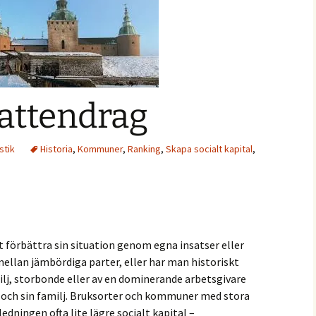
vattendrag
stik
Historia
,
Kommuner
,
Ranking
,
Skapa socialt kapital
,
 förbättra sin situation genom egna insatser eller
llan jämbördiga parter, eller har man historiskt
milj, storbonde eller av en dominerande arbetsgivare
älv och sin familj. Bruksorter och kommuner med stora
edningen ofta lite lägre socialt kapital –