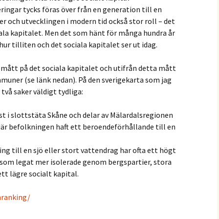
ngar tycks föras över från en generation till en
er och utvecklingen i modern tid också stor roll – det
iala kapitalet. Men det som hänt för många hundra år
ur tilliten och det sociala kapitalet ser ut idag.
 mått på det sociala kapitalet och utifrån detta mått
muner (se länk nedan). På den sverigekarta som jag
två saker väldigt tydliga:
gst i slottstäta Skåne och delar av Mälardalsregionen
är befolkningen haft ett beroendeförhållande till en
g till en sjö eller stort vattendrag har ofta ett högt
som legat mer isolerade genom bergspartier, stora
tt lägre socialt kapital.
nranking/