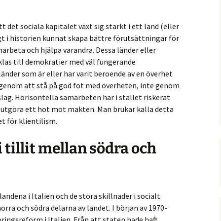
t det sociala kapitalet växt sig starkt i ett land (eller
gt i historien kunnat skapa bättre förutsättningar för
arbeta och hjälpa varandra. Dessa länder eller
cklas till demokratier med väl fungerande
 länder som är eller har varit beroende av en överhet
ts genom att stå på god fot med överheten, inte genom
slag. Horisontella samarbeten har i stället riskerat
t utgöra ett hot mot makten. Man brukar kalla detta
t för klientilism.
i tillit mellan södra och
andena i Italien och de stora skillnader i socialt
orra och södra delarna av landet. I början av 1970-
ingsreform i Italien. Från att staten hade haft