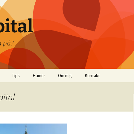
pital
a på?
Tips
Humor
Om mig
Kontakt
Mina böcker
pital
Boktips
Tips på artiklar