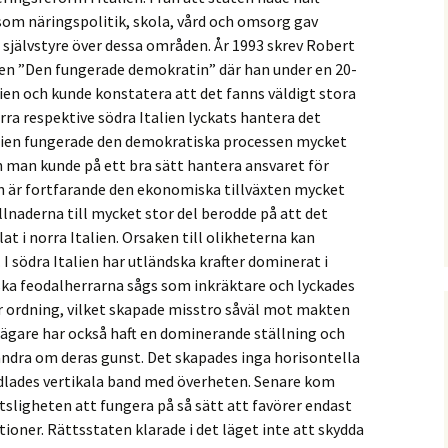
som näringspolitik, skola, vård och omsorg gav
 självstyre över dessa områden. År 1993 skrev Robert
n ”Den fungerade demokratin” där han under en 20-
lien och kunde konstatera att det fanns väldigt stora
rra respektive södra Italien lyckats hantera det
alien fungerade den demokratiska processen mycket
h man kunde på ett bra sätt hantera ansvaret för
 är fortfarande den ekonomiska tillväxten mycket
llnaderna till mycket stor del berodde på att det
lat i norra Italien. Orsaken till olikheterna kan
 I södra Italien har utländska krafter dominerat i
dska feodalherrarna sågs som inkräktare och lyckades
er ordning, vilket skapade misstro såväl mot makten
gare har också haft en dominerande ställning och
andra om deras gunst. Det skapades inga horisontella
lades vertikala band med överheten. Senare kom
sligheten att fungera på så sätt att favörer endast
tioner. Rättsstaten klarade i det läget inte att skydda