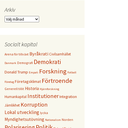
Arkiv
Arkiv
Socialt kapital
Byråkrati
Civilsamhället
Arena för tillväxt
Demokrati
Demografi
Danmark
Forskning
Donald Trump
Empati
Fotboll
Förtroende
Företagsklimat
Företag
Historia
Generell tillit
Hjärnforskning
Institutioner
Humankapital
Integration
Korruption
Jämlikhet
Lokal utveckling
lycka
Myndighetsutövning
Norden
Nationalism
Politik
Polarisering