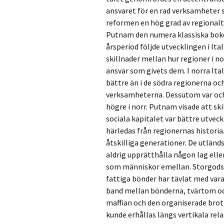
ansvaret för en rad verksamheter 
reformen en hög grad av regionalt
Putnam den numera klassiska boke
årsperiod följde utvecklingen i Ita
skillnader mellan hur regioner i no
ansvar som givets dem. I norra It
bättre än i de södra regionerna oc
verksamheterna. Dessutom var och
högre i norr. Putnam visade att ski
sociala kapitalet var bättre utveck
härledas från regionernas historia.
åtskilliga generationer. De utlän
aldrig upprätthålla någon lag ell
som människor emellan. Storgodsä
fattiga bönder har tävlat med var
band mellan bönderna, tvärtom od
maffian och den organiserade brott
kunde erhållas längs vertikala rela