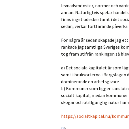
levnadsmönster, normer och värderi
annan. Naturligtvis spelar händels
finns inget ödesbestämt i det soc
sedan, verkar fortfarande påverka h
För några år sedan skapade jag ett
rankade jag samtliga Sveriges kom
tog fram utifrån rankingen så blev 
a) Det sociala kapitalet är som lä
samt i bruksorterna i Bergslagen d
dominerande en arbetsgivare.
b) Kommuner som ligger i anslutnin
socialt kapital, medan kommuner 
skogar och otillgänglig natur har e
https://socialtkapital.nu/kommu