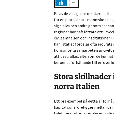
+4
En av de viktigaste orsakerna till at
för en plats) är att människor tidi
sig själva och andra genom att sam
regioner har haft lättare att utve
civilsamhällen och institutioner. I
har i stället fördelar ofta erövra
horisontella samarbeten av civilt 
att bestraffas, eftersom de kunna
beroendeförhållande till en överhe
Stora skillnader 
norra Italien
Ett bra exempel på detta är förhåll
kapital som föreligger mellan de n
talet genomfördes en decentraliser