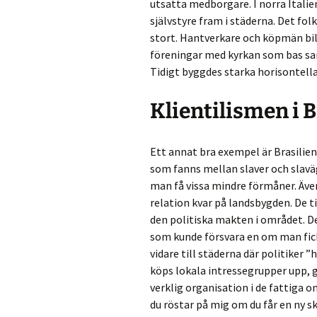
utsatta medborgare. I norra Itali
självstyre fram i städerna. Det fol
stort. Hantverkare och köpmän bil
föreningar med kyrkan som bas sam
Tidigt byggdes starka horisontell
Klientilismen i B
Ett annat bra exempel är Brasilien 
som fanns mellan slaver och slaväg
man få vissa mindre förmåner. Även
relation kvar på landsbygden. De t
den politiska makten i området. D
som kunde försvara en om man fick
vidare till städerna där politiker 
köps lokala intressegrupper upp, 
verklig organisation i de fattiga o
du röstar på mig om du får en ny sk