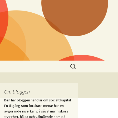
Sök
efter:
Om bloggen
Den här bloggen handlar om socialt kapital.
En tillgång som forskare menar har en
avgörande inverkan på såväl människors
trygghet, hälsa och välmående som på