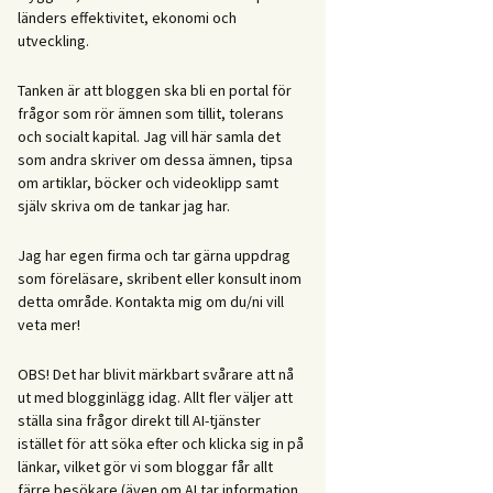
länders effektivitet, ekonomi och
utveckling.
Tanken är att bloggen ska bli en portal för
frågor som rör ämnen som tillit, tolerans
och socialt kapital. Jag vill här samla det
som andra skriver om dessa ämnen, tipsa
om artiklar, böcker och videoklipp samt
själv skriva om de tankar jag har.
Jag har egen firma och tar gärna uppdrag
som föreläsare, skribent eller konsult inom
detta område. Kontakta mig om du/ni vill
veta mer!
OBS! Det har blivit märkbart svårare att nå
ut med blogginlägg idag. Allt fler väljer att
ställa sina frågor direkt till AI-tjänster
istället för att söka efter och klicka sig in på
länkar, vilket gör vi som bloggar får allt
färre besökare (även om AI tar information