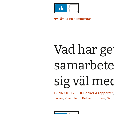
+3
Lämna en kommentar
Vad har ge
samarbete 
sig väl me
2022-05-12
Böcker & rapporter
Italien
,
Klientilism
,
Robert Putnam
,
Sam