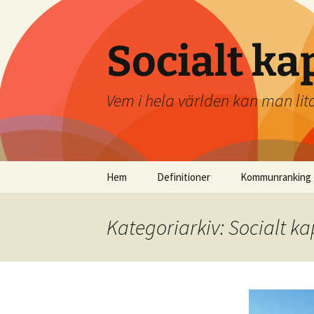
Socialt ka
Vem i hela världen kan man lit
Hoppa
Hem
Definitioner
Kommunranking
till
innehåll
Kategoriarkiv: Socialt ka